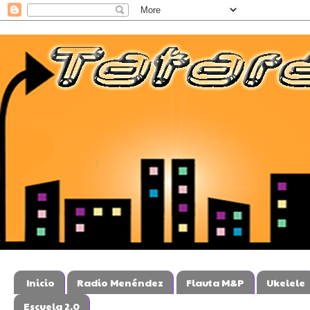
Inicio
Radio Menéndez
Flauta M&P
Ukelele
Escuela 2.0