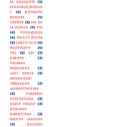
la orquesta
(5)
lenguaje_musica
l
(5)
Botellón
Musical
(4)
Cuerda
(4)
Dia de
la música
(4)
PDI
(4)
Profundiza
(4)
Viento metal
(4)
curso 12/13
(4)
muteflute
(4)
paz
(4)
28F
(3)
Europa
(3)
Figuras
musicales
(3)
Just Dance
(3)
Mannequin
Challenge
(3)
Onomatopeyas
(3)
Pelayina
Envenenada
(3)
Radio online
(3)
Realidad
Aumentada
(3)
Viento madera
(3)
escuela