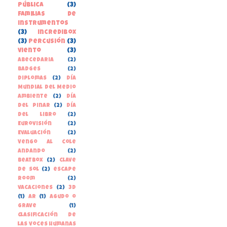
pública
(3)
familias de
instrumentos
(3)
incredibox
(3)
percusión
(3)
viento
(3)
Abecedaria
(2)
Badges
(2)
Diplomas
(2)
Día
Mundial del Medio
Ambiente
(2)
Día
del Pinar
(2)
Día
del libro
(2)
Eurovisión
(2)
Evaluación
(2)
Vengo al cole
andando
(2)
beatbox
(2)
clave
de sol
(2)
escape
room
(2)
vacaciones
(2)
3D
(1)
AR
(1)
Agudo o
grave
(1)
Clasificación de
las voces humanas