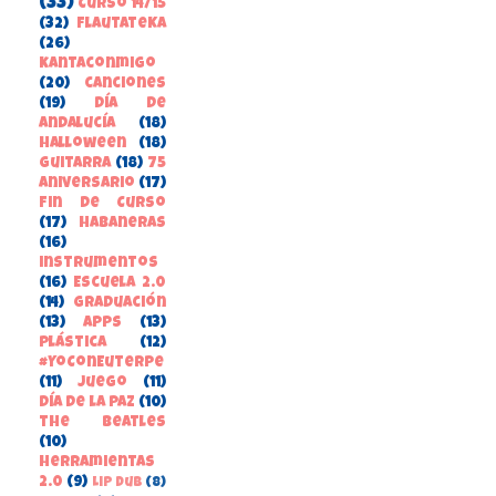
(33)
Curso 14/15
(32)
FlautateKa
(26)
kantaconmigo
(20)
canciones
(19)
Día de
Andalucía
(18)
Halloween
(18)
guitarra
(18)
75
aniversario
(17)
Fin de Curso
(17)
habaneras
(16)
instrumentos
(16)
Escuela 2.0
(14)
Graduación
(13)
apps
(13)
Plástica
(12)
#YoConEuterpe
(11)
juego
(11)
Día de la Paz
(10)
the beatles
(10)
herramientas
2.0
(9)
Lip Dub
(8)