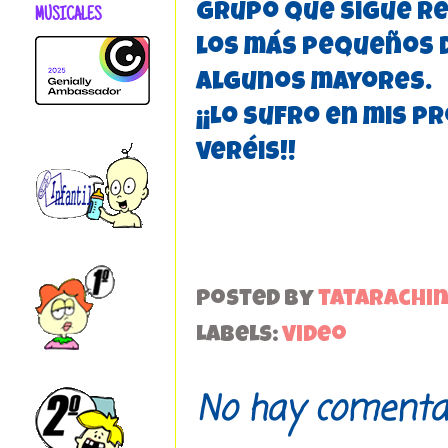
grupo que sigue r
MUSICALES
los más pequeños d
algunos mayores.
¡¡Lo sufro en mis p
veréis!!
Posted by
tatarachi
Labels:
video
No hay comentar