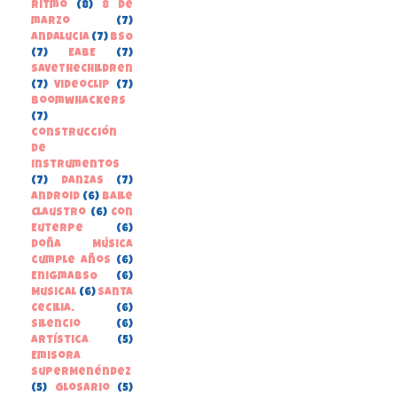
Ritmo
(8)
8 de
marzo
(7)
Andalucia
(7)
BSO
(7)
EABE
(7)
SaveTheChildren
(7)
Videoclip
(7)
boomwhackers
(7)
construcción
de
instrumentos
(7)
danzas
(7)
Android
(6)
Baile
Claustro
(6)
Con
Euterpe
(6)
Doña Música
cumple años
(6)
EnigmaBSO
(6)
Musical
(6)
Santa
Cecilia.
(6)
Silencio
(6)
Artística
(5)
Emisora
SuperMenéndez
(5)
Glosario
(5)