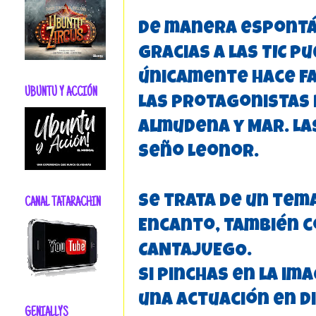
De manera espontá
gracias a las TIC 
únicamente hace fa
UBUNTU Y ACCIÓN
Las protagonistas 
Almudena y Mar. La
seño Leonor.
Se trata de un tem
CANAL TATARACHIN
Encanto, también 
CANTAJUEGO.
Si pinchas en la i
una actuación en d
GENIALLYS