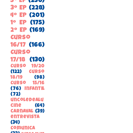
5º EP
(250)
3º EP
(228)
4º EP
(201)
1º EP
(175)
2º EP
(169)
Curso
16/17
(166)
Curso
17/18
(130)
Curso 19/20
(122)
Curso
18/19
(98)
Curso 15/16
(76)
Infantil
(72)
uncoledealu
cine
(64)
carnaval
(39)
entrevista
(34)
ComunicA