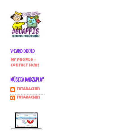
V-CARD DOOID
My profile +
contact hub!
MÚSICA MNDZ&PLAY
Tatarachin
tatarachin