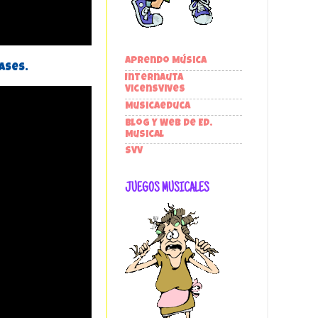
Aprendo Música
ases.
Internauta
VicensVives
Musicaeduca
Blog y Web de Ed.
Musical
SVV
JUEGOS MUSICALES