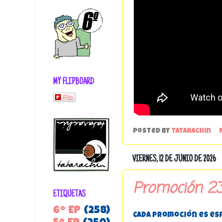
MY FLIPBOARD
Flip
Posted by
tatarachin
VIERNES, 12 DE JUNIO DE 2026
Promoción 23
ETIQUETAS
6º EP
(258)
Cada promoción es espe