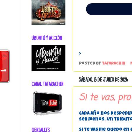
UBUNTU Y ACCIÓN
>
Posted by
tatarachin
SÁBADO, 13 DE JUNIO DE 2026
CANAL TATARACHIN
Si te vas, pr
Cada año nos despedim
ser menos. Un tributo a
GENIALLYS
Si te vas me quedo en e