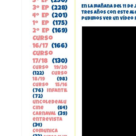
5º EP
(250)
En la mañana del 11 de
3º EP
(228)
tres años con este al
4º EP
(201)
pudimos ver un vídeo 
1º EP
(175)
2º EP
(169)
Curso
16/17
(166)
Curso
17/18
(130)
Curso 19/20
(122)
Curso
18/19
(98)
Curso 15/16
(76)
Infantil
(72)
uncoledealu
cine
(64)
carnaval
(39)
entrevista
(34)
ComunicA