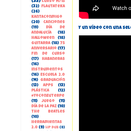
(33)
Curso 14/15
(32)
FlautateKa
(26)
kantaconmigo
(20)
canciones
(19)
Día de
Y un vídeo con una se
Andalucía
(18)
Halloween
(18)
guitarra
(18)
75
aniversario
(17)
Fin de Curso
(17)
habaneras
(16)
instrumentos
(16)
Escuela 2.0
(14)
Graduación
(13)
apps
(13)
Plástica
(12)
#YoConEuterpe
(11)
juego
(11)
Día de la Paz
(10)
the beatles
(10)
herramientas
2.0
(9)
Lip Dub
(8)