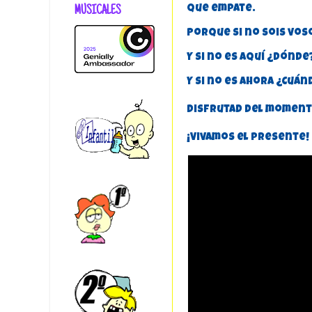
MUSICALES
que empate.
Porque si no sois vo
Y si no es aquí ¿Dónde
Y si no es ahora ¿Cuán
Disfrutad del momento
¡Vivamos el presente!