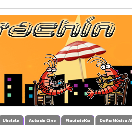
Ukelele
Aula de Cine
FlautateKa
Doña Música A