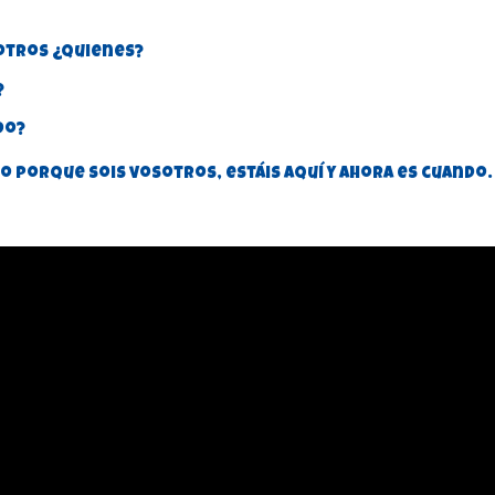
sotros ¿Quienes?
?
do?
 porque sois vosotros, estáis aquí y ahora es cuando.