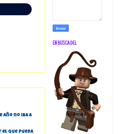
EN BUSCA DEL
 año no iba a
 y el que pueda