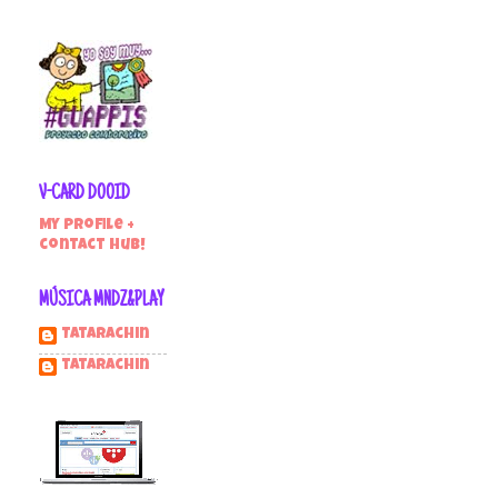
V-CARD DOOID
My profile +
contact hub!
MÚSICA MNDZ&PLAY
Tatarachin
tatarachin