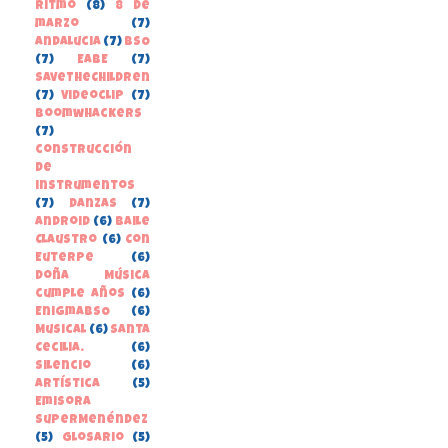
Ritmo
(8)
8 de
marzo
(7)
Andalucia
(7)
BSO
(7)
EABE
(7)
SaveTheChildren
(7)
Videoclip
(7)
boomwhackers
(7)
construcción
de
instrumentos
(7)
danzas
(7)
Android
(6)
Baile
Claustro
(6)
Con
Euterpe
(6)
Doña Música
cumple años
(6)
EnigmaBSO
(6)
Musical
(6)
Santa
Cecilia.
(6)
Silencio
(6)
Artística
(5)
Emisora
SuperMenéndez
(5)
Glosario
(5)