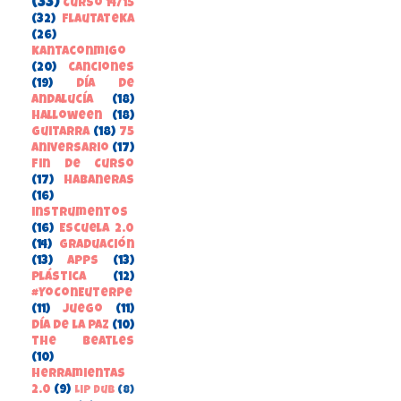
(33)
Curso 14/15
(32)
FlautateKa
(26)
kantaconmigo
(20)
canciones
(19)
Día de
Andalucía
(18)
Halloween
(18)
guitarra
(18)
75
aniversario
(17)
Fin de Curso
(17)
habaneras
(16)
instrumentos
(16)
Escuela 2.0
(14)
Graduación
(13)
apps
(13)
Plástica
(12)
#YoConEuterpe
(11)
juego
(11)
Día de la Paz
(10)
the beatles
(10)
herramientas
2.0
(9)
Lip Dub
(8)