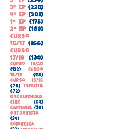
5º EP
(250)
3º EP
(228)
4º EP
(201)
1º EP
(175)
2º EP
(169)
Curso
16/17
(166)
Curso
17/18
(130)
Curso 19/20
(122)
Curso
18/19
(98)
Curso 15/16
(76)
Infantil
(72)
uncoledealu
cine
(64)
carnaval
(39)
entrevista
(34)
ComunicA