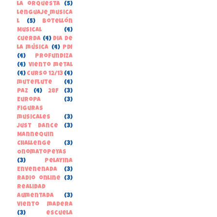
la orquesta
(5)
lenguaje_musica
l
(5)
Botellón
Musical
(4)
Cuerda
(4)
Dia de
la música
(4)
PDI
(4)
Profundiza
(4)
Viento metal
(4)
curso 12/13
(4)
muteflute
(4)
paz
(4)
28F
(3)
Europa
(3)
Figuras
musicales
(3)
Just Dance
(3)
Mannequin
Challenge
(3)
Onomatopeyas
(3)
Pelayina
Envenenada
(3)
Radio online
(3)
Realidad
Aumentada
(3)
Viento madera
(3)
escuela