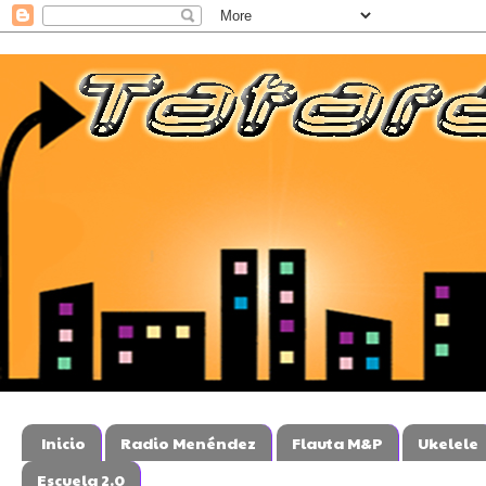
Inicio
Radio Menéndez
Flauta M&P
Ukelele
Escuela 2.0