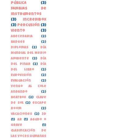
pública
(3)
familias de
instrumentos
(3)
incredibox
(3)
percusión
(3)
viento
(3)
Abecedaria
(2)
Badges
(2)
Diplomas
(2)
Día
Mundial del Medio
Ambiente
(2)
Día
del Pinar
(2)
Día
del libro
(2)
Eurovisión
(2)
Evaluación
(2)
Vengo al cole
andando
(2)
beatbox
(2)
clave
de sol
(2)
escape
room
(2)
vacaciones
(2)
3D
(1)
AR
(1)
Agudo o
grave
(1)
Clasificación de
las voces humanas