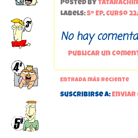
Posted by
tatarachi
Labels:
5º EP
,
Curso 22
No hay comentar
Publicar un comen
Entrada más reciente
Suscribirse a:
Enviar