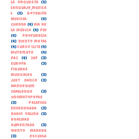
la orquesta
(5)
lenguaje_musica
l
(5)
Botellón
Musical
(4)
Cuerda
(4)
Dia de
la música
(4)
PDI
(4)
Profundiza
(4)
Viento metal
(4)
curso 12/13
(4)
muteflute
(4)
paz
(4)
28F
(3)
Europa
(3)
Figuras
musicales
(3)
Just Dance
(3)
Mannequin
Challenge
(3)
Onomatopeyas
(3)
Pelayina
Envenenada
(3)
Radio online
(3)
Realidad
Aumentada
(3)
Viento madera
(3)
escuela