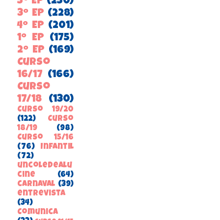
5º EP
(250)
3º EP
(228)
4º EP
(201)
1º EP
(175)
2º EP
(169)
Curso
16/17
(166)
Curso
17/18
(130)
Curso 19/20
(122)
Curso
18/19
(98)
Curso 15/16
(76)
Infantil
(72)
uncoledealu
cine
(64)
carnaval
(39)
entrevista
(34)
ComunicA