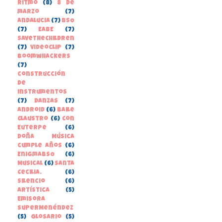
Ritmo
(8)
8 de
marzo
(7)
Andalucia
(7)
BSO
(7)
EABE
(7)
SaveTheChildren
(7)
Videoclip
(7)
boomwhackers
(7)
construcción
de
instrumentos
(7)
danzas
(7)
Android
(6)
Baile
Claustro
(6)
Con
Euterpe
(6)
Doña Música
cumple años
(6)
EnigmaBSO
(6)
Musical
(6)
Santa
Cecilia.
(6)
Silencio
(6)
Artística
(5)
Emisora
SuperMenéndez
(5)
Glosario
(5)