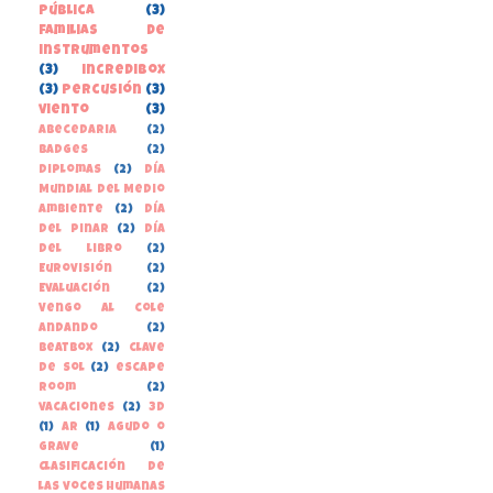
pública
(3)
familias de
instrumentos
(3)
incredibox
(3)
percusión
(3)
viento
(3)
Abecedaria
(2)
Badges
(2)
Diplomas
(2)
Día
Mundial del Medio
Ambiente
(2)
Día
del Pinar
(2)
Día
del libro
(2)
Eurovisión
(2)
Evaluación
(2)
Vengo al cole
andando
(2)
beatbox
(2)
clave
de sol
(2)
escape
room
(2)
vacaciones
(2)
3D
(1)
AR
(1)
Agudo o
grave
(1)
Clasificación de
las voces humanas