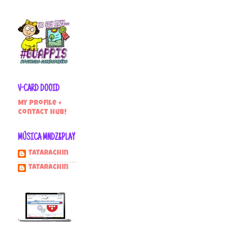
V-CARD DOOID
My profile +
contact hub!
MÚSICA MNDZ&PLAY
Tatarachin
tatarachin