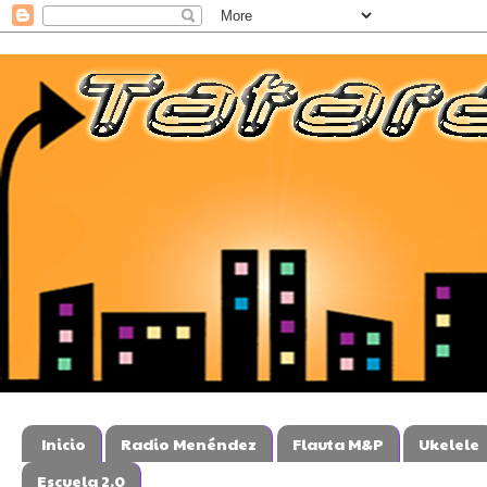
Inicio
Radio Menéndez
Flauta M&P
Ukelele
Escuela 2.0