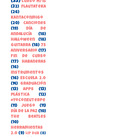
(33)
Curso 14/15
(32)
FlautateKa
(26)
kantaconmigo
(20)
canciones
(19)
Día de
Andalucía
(18)
Halloween
(18)
guitarra
(18)
75
aniversario
(17)
Fin de Curso
(17)
habaneras
(16)
instrumentos
(16)
Escuela 2.0
(14)
Graduación
(13)
apps
(13)
Plástica
(12)
#YoConEuterpe
(11)
juego
(11)
Día de la Paz
(10)
the beatles
(10)
herramientas
2.0
(9)
Lip Dub
(8)