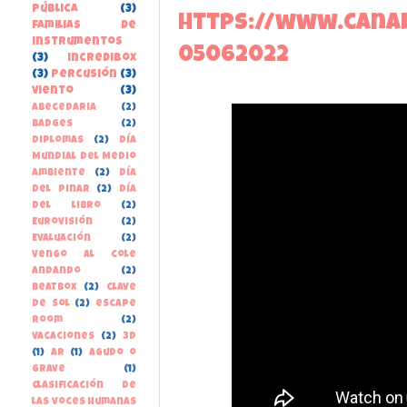
pública
(3)
https://www.canal
familias de
instrumentos
05062022
(3)
incredibox
(3)
percusión
(3)
viento
(3)
Abecedaria
(2)
Badges
(2)
Diplomas
(2)
Día
Mundial del Medio
Ambiente
(2)
Día
del Pinar
(2)
Día
del libro
(2)
Eurovisión
(2)
Evaluación
(2)
Vengo al cole
andando
(2)
beatbox
(2)
clave
de sol
(2)
escape
room
(2)
vacaciones
(2)
3D
(1)
AR
(1)
Agudo o
grave
(1)
Clasificación de
las voces humanas