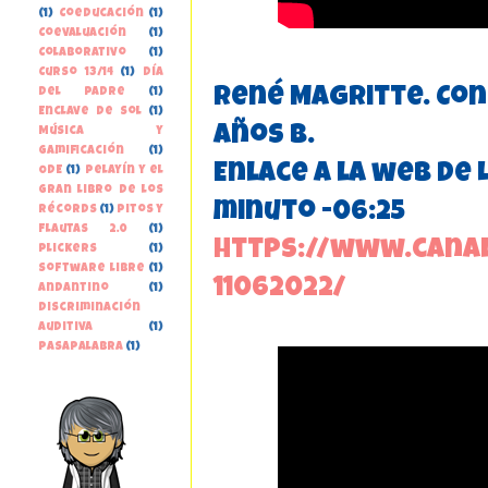
(1)
Coeducación
(1)
Coevaluación
(1)
Colaborativo
(1)
Curso 13/14
(1)
Día
René Magritte. Con 
del Padre
(1)
Enclave de Sol
(1)
años B.
Música y
gamificación
(1)
Enlace a la web de 
ODE
(1)
Pelayín y el
gran libro de los
minuto -06:25
récords
(1)
Pitos y
Flautas 2.0
(1)
https://www.canal
Plickers
(1)
Software libre
(1)
11062022/
andantino
(1)
discriminación
auditiva
(1)
pasapalabra
(1)