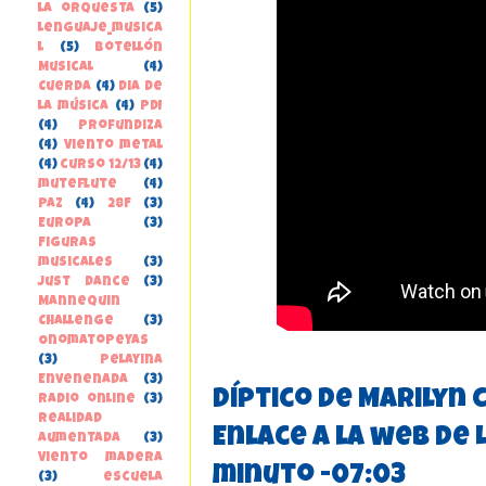
la orquesta
(5)
lenguaje_musica
l
(5)
Botellón
Musical
(4)
Cuerda
(4)
Dia de
la música
(4)
PDI
(4)
Profundiza
(4)
Viento metal
(4)
curso 12/13
(4)
muteflute
(4)
paz
(4)
28F
(3)
Europa
(3)
Figuras
musicales
(3)
Just Dance
(3)
Mannequin
Challenge
(3)
Onomatopeyas
(3)
Pelayina
Envenenada
(3)
Díptico de Marilyn 
Radio online
(3)
Realidad
Enlace a la web de 
Aumentada
(3)
Viento madera
minuto -07:03
(3)
escuela