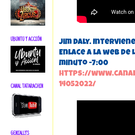
UBUNTU Y ACCIÓN
Jim Daly. Interviene
Enlace a la web de 
minuto -7:00
https://www.canal
14052022/
CANAL TATARACHIN
GENIALLYS