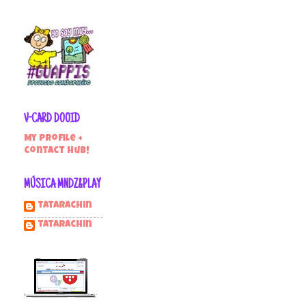
V-CARD DOOID
My profile +
contact hub!
MÚSICA MNDZ&PLAY
Tatarachin
tatarachin