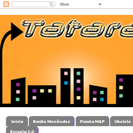
Inicio
Radio Menéndez
Flauta M&P
Ukelele
Escuela 2.0