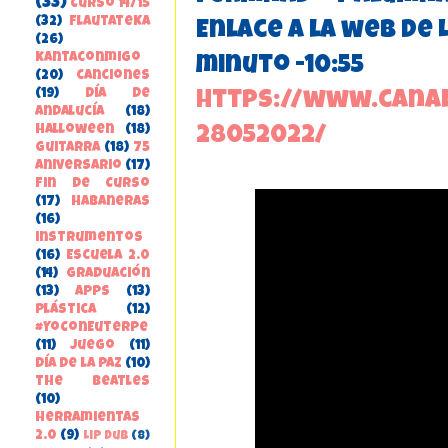
(33)
Curso 14/15
(32)
FlautateKa
Enlace a la web de 
(26)
kantaconmigo
minuto -10:55
(20)
canciones
(19)
Día de
https://www.canal
Andalucía
(18)
Halloween
(18)
28052022/
guitarra
(18)
75
aniversario
(17)
Fin de Curso
(17)
habaneras
(16)
instrumentos
(16)
Escuela 2.0
(14)
Graduación
(13)
apps
(13)
Plástica
(12)
#YoConEuterpe
(11)
juego
(11)
Día de la Paz
(10)
the beatles
(10)
herramientas
2.0
(9)
Lip Dub
(8)