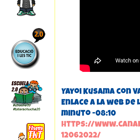
Yayoi Kusama con V
Enlace a la web de 
minuto -08:10
https://www.canal
12062022/