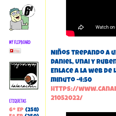
MY FLIPBOARD
Flip
Niños trepando a un
Daniel, Unai y Ruben
Enlace a la web de 
minuto -4:50
https://www.canal
21052022/
ETIQUETAS
6º EP
(258)