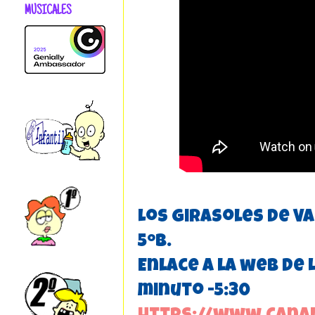
MUSICALES
Los Girasoles de Va
5ºB.
Enlace a la web de 
minuto -5:30