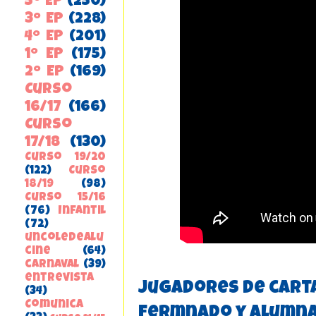
5º EP
(250)
3º EP
(228)
4º EP
(201)
1º EP
(175)
2º EP
(169)
Curso
16/17
(166)
Curso
17/18
(130)
Curso 19/20
(122)
Curso
18/19
(98)
Curso 15/16
(76)
Infantil
(72)
uncoledealu
cine
(64)
carnaval
(39)
entrevista
Jugadores de carta
(34)
ComunicA
Fermnado y alumna