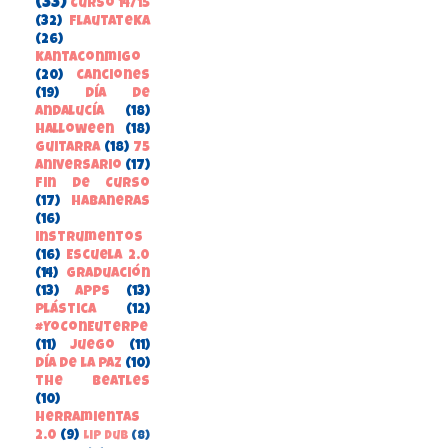
(33)
Curso 14/15
(32)
FlautateKa
(26)
kantaconmigo
(20)
canciones
(19)
Día de
Andalucía
(18)
Halloween
(18)
guitarra
(18)
75
aniversario
(17)
Fin de Curso
(17)
habaneras
(16)
instrumentos
(16)
Escuela 2.0
(14)
Graduación
(13)
apps
(13)
Plástica
(12)
#YoConEuterpe
(11)
juego
(11)
Día de la Paz
(10)
the beatles
(10)
herramientas
2.0
(9)
Lip Dub
(8)