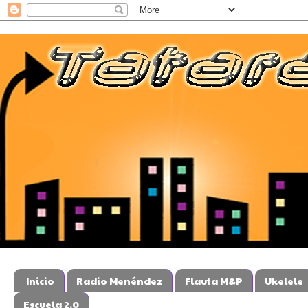
Inicio
Radio Menéndez
Flauta M&P
Ukelele
Escuela 2.0