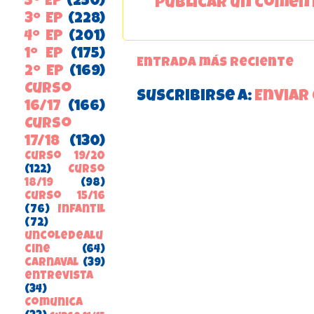
5º EP
(250)
Publicar un comen
3º EP
(228)
4º EP
(201)
1º EP
(175)
Entrada más reciente
2º EP
(169)
Curso
Suscribirse a:
Enviar
16/17
(166)
Curso
17/18
(130)
Curso 19/20
(122)
Curso
18/19
(98)
Curso 15/16
(76)
Infantil
(72)
uncoledealu
cine
(64)
carnaval
(39)
entrevista
(34)
ComunicA