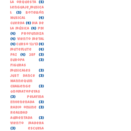
la orquesta
(5)
lenguaje_musica
l
(5)
Botellón
Musical
(4)
Cuerda
(4)
Dia de
la música
(4)
PDI
(4)
Profundiza
(4)
Viento metal
(4)
curso 12/13
(4)
muteflute
(4)
paz
(4)
28F
(3)
Europa
(3)
Figuras
musicales
(3)
Just Dance
(3)
Mannequin
Challenge
(3)
Onomatopeyas
(3)
Pelayina
Envenenada
(3)
Radio online
(3)
Realidad
Aumentada
(3)
Viento madera
(3)
escuela