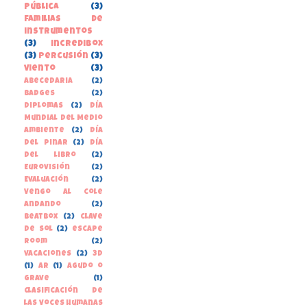
pública
(3)
familias de
instrumentos
(3)
incredibox
(3)
percusión
(3)
viento
(3)
Abecedaria
(2)
Badges
(2)
Diplomas
(2)
Día
Mundial del Medio
Ambiente
(2)
Día
del Pinar
(2)
Día
del libro
(2)
Eurovisión
(2)
Evaluación
(2)
Vengo al cole
andando
(2)
beatbox
(2)
clave
de sol
(2)
escape
room
(2)
vacaciones
(2)
3D
(1)
AR
(1)
Agudo o
grave
(1)
Clasificación de
las voces humanas