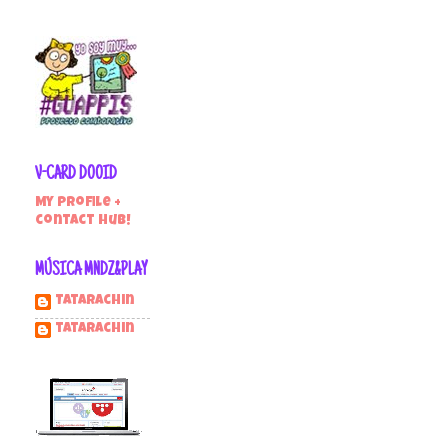
V-CARD DOOID
My profile +
contact hub!
MÚSICA MNDZ&PLAY
Tatarachin
tatarachin