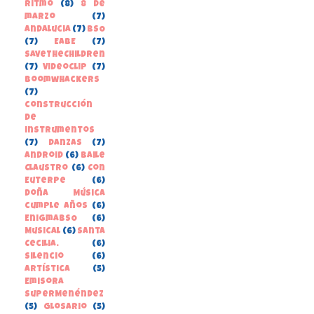
Ritmo
(8)
8 de
marzo
(7)
Andalucia
(7)
BSO
(7)
EABE
(7)
SaveTheChildren
(7)
Videoclip
(7)
boomwhackers
(7)
construcción
de
instrumentos
(7)
danzas
(7)
Android
(6)
Baile
Claustro
(6)
Con
Euterpe
(6)
Doña Música
cumple años
(6)
EnigmaBSO
(6)
Musical
(6)
Santa
Cecilia.
(6)
Silencio
(6)
Artística
(5)
Emisora
SuperMenéndez
(5)
Glosario
(5)