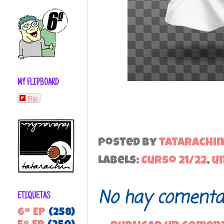
MY FLIPBOARD
Flip
Posted by
tatarachi
Labels:
Curso 21/22
,
u
No hay comentar
ETIQUETAS
6º EP
(258)