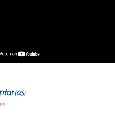
tarios:
rio