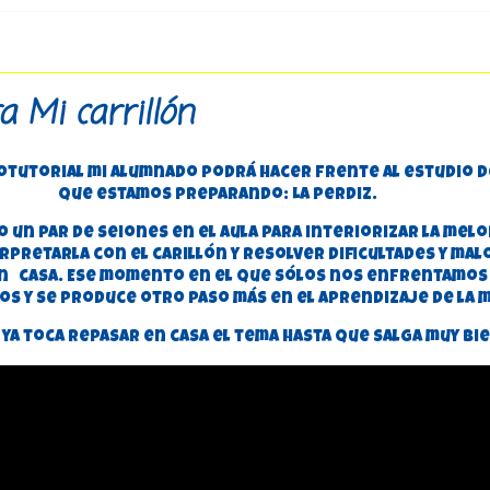
a Mi carrillón
eotutorial mi alumnado podrá hacer frente al estudio d
que estamos preparando: La perdiz.
o un par de seiones en el aula para interiorizar la melo
pretarla con el carillón y resolver dificultades y mal
en casa. Ese momento en el que sólos nos enfrentamos
s y se produce otro paso más en el aprendizaje de la m
ya toca repasar en casa el tema hasta que salga muy bie