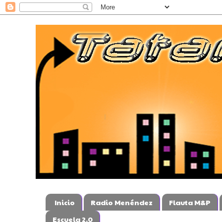
Inicio
Radio Menéndez
Flauta M&P
Escuela 2.0