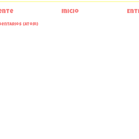
ente
Inicio
Ent
mentarios (Atom)