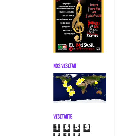
NOS VISITAN
VISITANTE
1
6
5
9