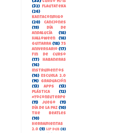
(33)
Curso 14/15
(32)
FlautateKa
(26)
kantaconmigo
(20)
canciones
(19)
Día de
Andalucía
(18)
Halloween
(18)
guitarra
(18)
75
aniversario
(17)
Fin de Curso
(17)
habaneras
(16)
instrumentos
(16)
Escuela 2.0
(14)
Graduación
(13)
apps
(13)
Plástica
(12)
#YoConEuterpe
(11)
juego
(11)
Día de la Paz
(10)
the beatles
(10)
herramientas
2.0
(9)
Lip Dub
(8)