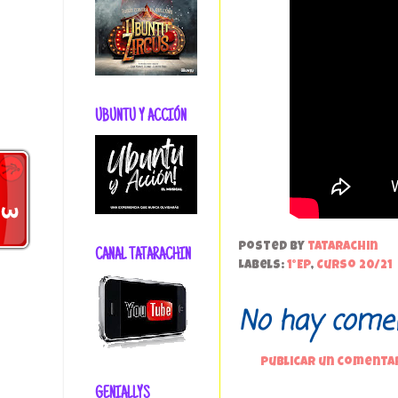
UBUNTU Y ACCIÓN
Posted by
tatarachin
CANAL TATARACHIN
Labels:
1°EP
,
Curso 20/21
No hay comen
Publicar un comenta
GENIALLYS