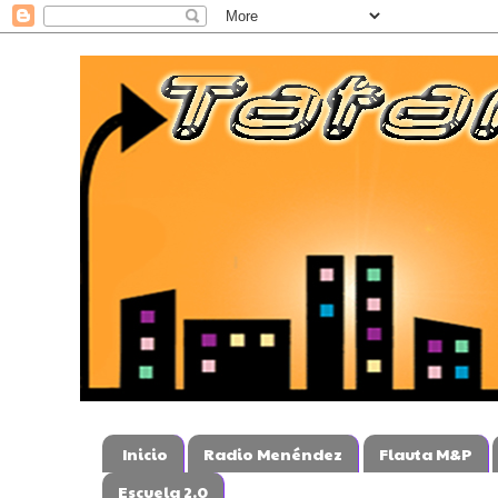
Inicio
Radio Menéndez
Flauta M&P
Escuela 2.0