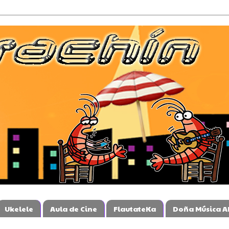
Ukelele
Aula de Cine
FlautateKa
Doña Música A