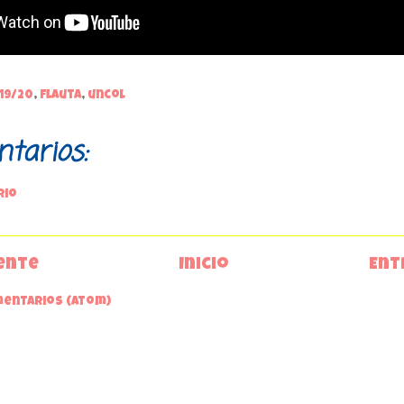
19/20
,
flauta
,
uncol
tarios:
rio
ente
Inicio
Ent
mentarios (Atom)