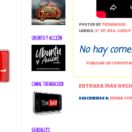
Posted by
tatarachin
Labels:
5º EP
,
BSO
,
Curso 
UBUNTU Y ACCIÓN
No hay comen
Publicar un comenta
CANAL TATARACHIN
Entrada más reci
Suscribirse a:
Enviar co
GENIALLYS