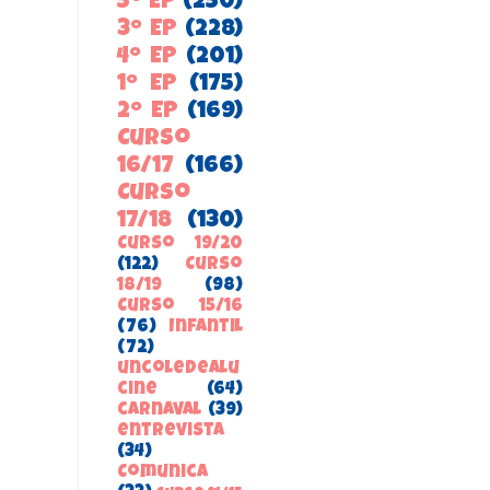
5º EP
(250)
3º EP
(228)
4º EP
(201)
1º EP
(175)
2º EP
(169)
Curso
16/17
(166)
Curso
17/18
(130)
Curso 19/20
(122)
Curso
18/19
(98)
Curso 15/16
(76)
Infantil
(72)
uncoledealu
cine
(64)
carnaval
(39)
entrevista
(34)
ComunicA