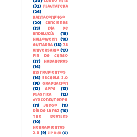
(33)
Curso 14/15
(32)
FlautateKa
(26)
kantaconmigo
(20)
canciones
(19)
Día de
Andalucía
(18)
Halloween
(18)
guitarra
(18)
75
aniversario
(17)
Fin de Curso
(17)
habaneras
(16)
instrumentos
(16)
Escuela 2.0
(14)
Graduación
(13)
apps
(13)
Plástica
(12)
#YoConEuterpe
(11)
juego
(11)
Día de la Paz
(10)
the beatles
(10)
herramientas
2.0
(9)
Lip Dub
(8)