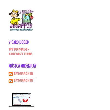
V-CARD DOOID
My profile +
contact hub!
MÚSICA MNDZ&PLAY
Tatarachin
tatarachin