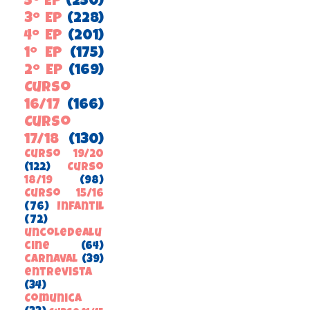
5º EP
(250)
3º EP
(228)
4º EP
(201)
1º EP
(175)
2º EP
(169)
Curso
16/17
(166)
Curso
17/18
(130)
Curso 19/20
(122)
Curso
18/19
(98)
Curso 15/16
(76)
Infantil
(72)
uncoledealu
cine
(64)
carnaval
(39)
entrevista
(34)
ComunicA