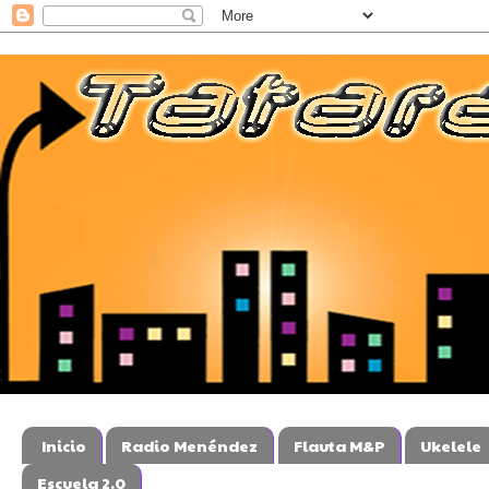
Inicio
Radio Menéndez
Flauta M&P
Ukelele
Escuela 2.0