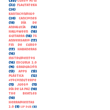
(33)
Curso 14/15
(32)
FlautateKa
(26)
kantaconmigo
(20)
canciones
(19)
Día de
Andalucía
(18)
Halloween
(18)
guitarra
(18)
75
aniversario
(17)
Fin de Curso
(17)
habaneras
(16)
instrumentos
(16)
Escuela 2.0
(14)
Graduación
(13)
apps
(13)
Plástica
(12)
#YoConEuterpe
(11)
juego
(11)
Día de la Paz
(10)
the beatles
(10)
herramientas
2.0
(9)
Lip Dub
(8)