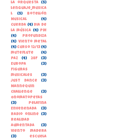
la orquesta
(5)
lenguaje_musica
l
(5)
Botellón
Musical
(4)
Cuerda
(4)
Dia de
la música
(4)
PDI
(4)
Profundiza
(4)
Viento metal
(4)
curso 12/13
(4)
muteflute
(4)
paz
(4)
28F
(3)
Europa
(3)
Figuras
musicales
(3)
Just Dance
(3)
Mannequin
Challenge
(3)
Onomatopeyas
(3)
Pelayina
Envenenada
(3)
Radio online
(3)
Realidad
Aumentada
(3)
Viento madera
(3)
escuela