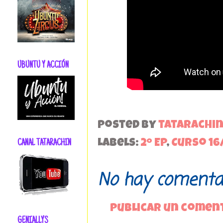
UBUNTU Y ACCIÓN
Posted by
tatarachi
Labels:
2º EP
,
Curso 16
CANAL TATARACHIN
No hay comentar
Publicar un comen
GENIALLYS