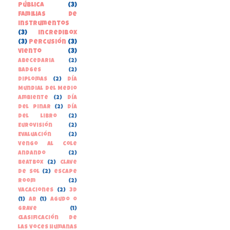
pública
(3)
familias de
instrumentos
(3)
incredibox
(3)
percusión
(3)
viento
(3)
Abecedaria
(2)
Badges
(2)
Diplomas
(2)
Día
Mundial del Medio
Ambiente
(2)
Día
del Pinar
(2)
Día
del libro
(2)
Eurovisión
(2)
Evaluación
(2)
Vengo al cole
andando
(2)
beatbox
(2)
clave
de sol
(2)
escape
room
(2)
vacaciones
(2)
3D
(1)
AR
(1)
Agudo o
grave
(1)
Clasificación de
las voces humanas