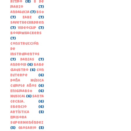
Ritmo
(8)
8 de
marzo
(7)
Andalucia
(7)
BSO
(7)
EABE
(7)
SaveTheChildren
(7)
Videoclip
(7)
boomwhackers
(7)
construcción
de
instrumentos
(7)
danzas
(7)
Android
(6)
Baile
Claustro
(6)
Con
Euterpe
(6)
Doña Música
cumple años
(6)
EnigmaBSO
(6)
Musical
(6)
Santa
Cecilia.
(6)
Silencio
(6)
Artística
(5)
Emisora
SuperMenéndez
(5)
Glosario
(5)