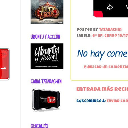
Posted by
tatarachin
Labels:
6º EP
,
Curso 16/17
UBUNTU Y ACCIÓN
No hay comen
Publicar un comenta
CANAL TATARACHIN
Entrada más reci
Suscribirse a:
Enviar co
GENIALLYS