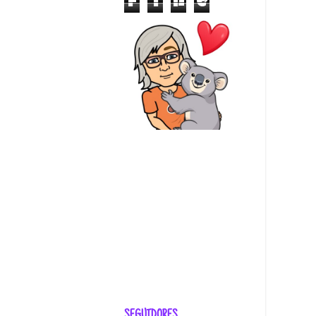
f
i
n
e
d