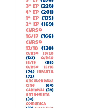
5º EP
(250)
3º EP
(228)
4º EP
(201)
1º EP
(175)
2º EP
(169)
Curso
16/17
(166)
Curso
17/18
(130)
Curso 19/20
(122)
Curso
18/19
(98)
Curso 15/16
(76)
Infantil
(72)
uncoledealu
cine
(64)
carnaval
(39)
entrevista
(34)
ComunicA