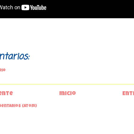
tarios:
rio
ente
Inicio
Ent
mentarios (Atom)