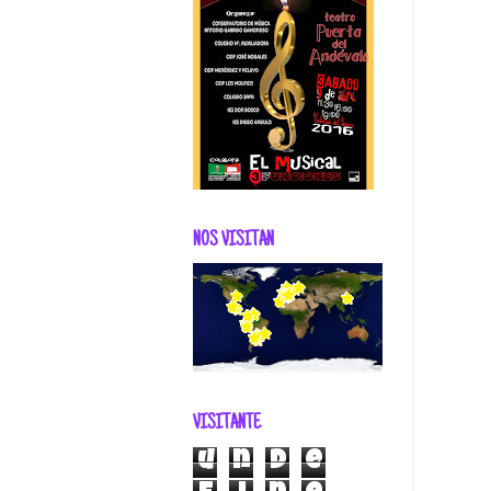
NOS VISITAN
VISITANTE
u
n
d
e