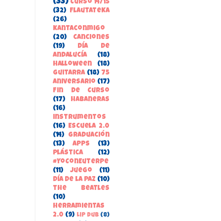
(33)
Curso 14/15
(32)
FlautateKa
(26)
kantaconmigo
(20)
canciones
(19)
Día de
Andalucía
(18)
Halloween
(18)
guitarra
(18)
75
aniversario
(17)
Fin de Curso
(17)
habaneras
(16)
instrumentos
(16)
Escuela 2.0
(14)
Graduación
(13)
apps
(13)
Plástica
(12)
#YoConEuterpe
(11)
juego
(11)
Día de la Paz
(10)
the beatles
(10)
herramientas
2.0
(9)
Lip Dub
(8)