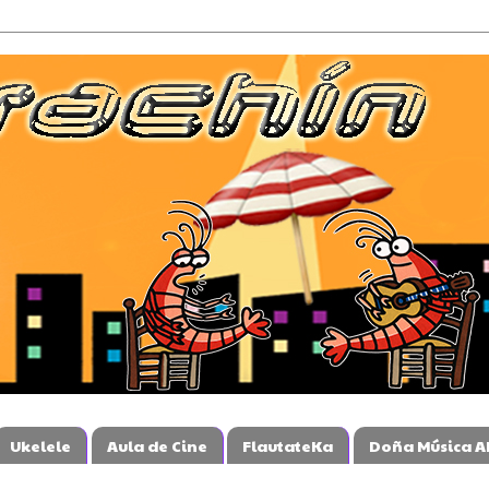
Ukelele
Aula de Cine
FlautateKa
Doña Música A