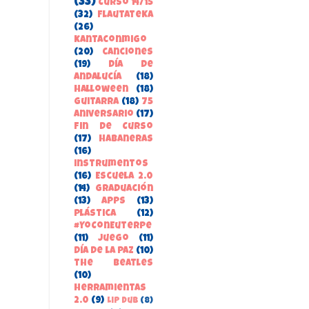
(33)
Curso 14/15
(32)
FlautateKa
(26)
kantaconmigo
(20)
canciones
(19)
Día de
Andalucía
(18)
Halloween
(18)
guitarra
(18)
75
aniversario
(17)
Fin de Curso
(17)
habaneras
(16)
instrumentos
(16)
Escuela 2.0
(14)
Graduación
(13)
apps
(13)
Plástica
(12)
#YoConEuterpe
(11)
juego
(11)
Día de la Paz
(10)
the beatles
(10)
herramientas
2.0
(9)
Lip Dub
(8)