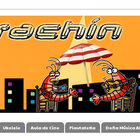
Ukelele
Aula de Cine
FlautateKa
Doña Música A