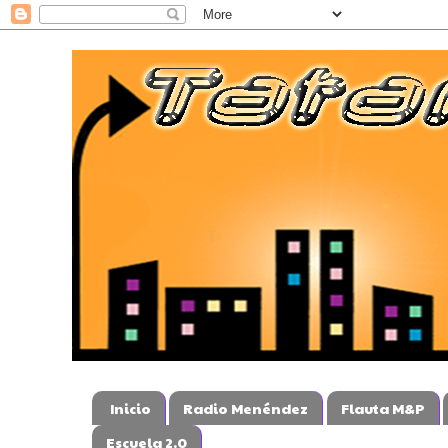
Inicio
Radio Menéndez
Flauta M&P
Escuela 2.0