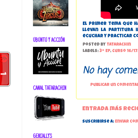
El primer tema que ha
llevan la partitura
ecuchar y practicar c
UBUNTU Y ACCIÓN
Posted by
tatarachin
Labels:
3º EP
,
Curso 16/17
No hay comen
Publicar un comenta
CANAL TATARACHIN
Entrada más reci
Suscribirse a:
Enviar co
GENIALLYS