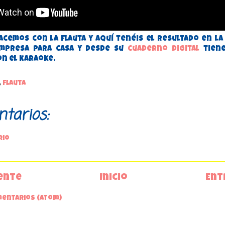
cemos con la flauta y aquí tenéis el resultado en la 
 impresa para casa y desde su
cuaderno digital
tiene
on el karaoke.
,
flauta
tarios:
rio
ente
Inicio
Ent
mentarios (Atom)