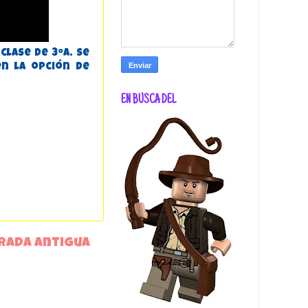
clase de 3ºA. Se
n la opción de
EN BUSCA DEL
rada antigua