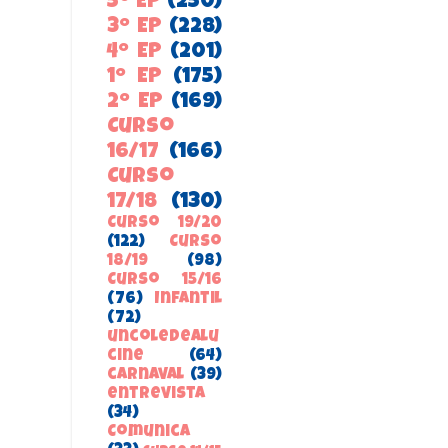
5º EP
(250)
3º EP
(228)
4º EP
(201)
1º EP
(175)
2º EP
(169)
Curso
16/17
(166)
Curso
17/18
(130)
Curso 19/20
(122)
Curso
18/19
(98)
Curso 15/16
(76)
Infantil
(72)
uncoledealu
cine
(64)
carnaval
(39)
entrevista
(34)
ComunicA