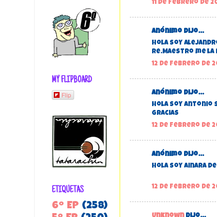
11 de febrero de 20
Anónimo dijo...
Hola soy Alejandro
Re.Maestro me la 
12 de febrero de 20
MY FLIPBOARD
Anónimo dijo...
Flip
Hola soy Antonio 
Gracias
12 de febrero de 20
Anónimo dijo...
Hola soy Ainara de
12 de febrero de 2
ETIQUETAS
6º EP
(258)
Unknown
dijo...