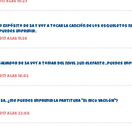
17 a las 19:27
 Expósito de 5a y voy a tocar la canción de los esqueletos niv
puedes imprimir.
17 a las 11:26
Salvador de 5A voy a tomar del nivel 2un elefante..Puedes im
17 a las 18:02
 5A, ¿me puedes imprimir la partitura "EL RICO VACILÓN"?
017 a las 22:08