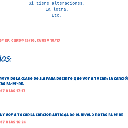
Si tiene alteraciones.
La letra.
Etc.
6º EP
,
Curso 15/16
,
Curso 16/17
os:
oyo de la clase de 5.A para decirte que voy a tocar: La canció
tas FA-MI-RE.
7 a las 17:17
a y voy a tocar la cancion antigua de el nivel 2 notas FA MI RE
7 a las 16:24