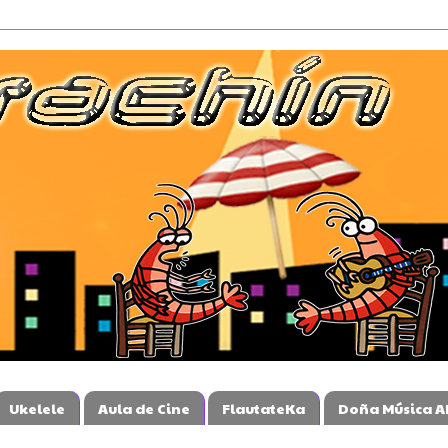
Ukelele
Aula de Cine
FlautateKa
Doña Música A