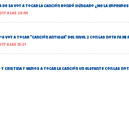
a de 5A voy a tocar la canción Rondó Húngaro ¿Me la imprimes
17 a las 20:44
ºA voy a tocar "canción antigua" del nivel 2 con las nota FA MI 
17 a las 15:21
 Cristina y vamos a tocar la canción Un elefante con las not