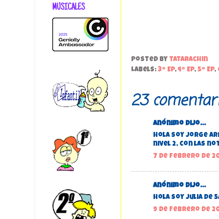
MUSICALES
Posted by
tatarachin
Labels:
3º EP
,
4º EP
,
5º EP
,
23 comentari
Anónimo dijo...
Hola soy Jorge Arr
nivel 2, con las no
7 de febrero de 201
Anónimo dijo...
hola soy julia de 5
9 de febrero de 201