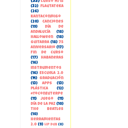
(33)
Curso 14/15
(32)
FlautateKa
(26)
kantaconmigo
(20)
canciones
(19)
Día de
Andalucía
(18)
Halloween
(18)
guitarra
(18)
75
aniversario
(17)
Fin de Curso
(17)
habaneras
(16)
instrumentos
(16)
Escuela 2.0
(14)
Graduación
(13)
apps
(13)
Plástica
(12)
#YoConEuterpe
(11)
juego
(11)
Día de la Paz
(10)
the beatles
(10)
herramientas
2.0
(9)
Lip Dub
(8)