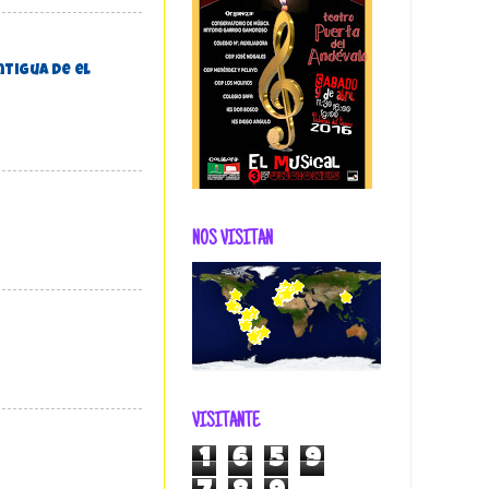
ntigua de el
NOS VISITAN
VISITANTE
1
6
5
9