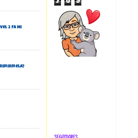
7
8
9
el 2 Fa Mi
primirmela?