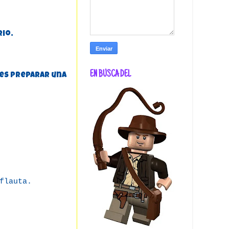
rio.
EN BUSCA DEL
des preparar una
flauta.