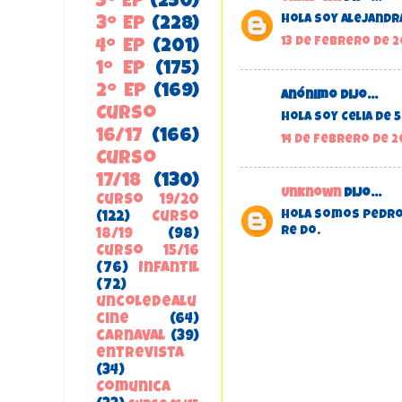
5º EP
(250)
Hola soy Alejandr
3º EP
(228)
13 de febrero de 20
4º EP
(201)
1º EP
(175)
2º EP
(169)
Anónimo dijo...
Curso
Hola soy Celia de 5
16/17
(166)
14 de febrero de 20
Curso
17/18
(130)
Unknown
dijo...
Curso 19/20
Hola somos Pedro y
(122)
Curso
Re Do.
18/19
(98)
Curso 15/16
(76)
Infantil
(72)
uncoledealu
cine
(64)
carnaval
(39)
entrevista
(34)
ComunicA