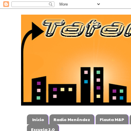
Inicio
Radio Menéndez
Flauta M&P
Escuela 2.0