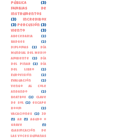
pública
(3)
familias de
instrumentos
(3)
incredibox
(3)
percusión
(3)
viento
(3)
Abecedaria
(2)
Badges
(2)
Diplomas
(2)
Día
Mundial del Medio
Ambiente
(2)
Día
del Pinar
(2)
Día
del libro
(2)
Eurovisión
(2)
Evaluación
(2)
Vengo al cole
andando
(2)
beatbox
(2)
clave
de sol
(2)
escape
room
(2)
vacaciones
(2)
3D
(1)
AR
(1)
Agudo o
grave
(1)
Clasificación de
las voces humanas