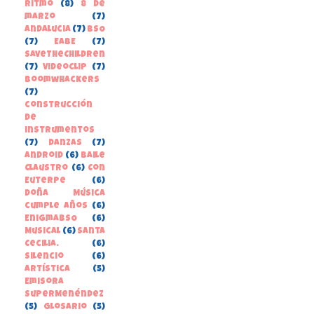
Ritmo
(8)
8 de
marzo
(7)
Andalucia
(7)
BSO
(7)
EABE
(7)
SaveTheChildren
(7)
Videoclip
(7)
boomwhackers
(7)
construcción
de
instrumentos
(7)
danzas
(7)
Android
(6)
Baile
Claustro
(6)
Con
Euterpe
(6)
Doña Música
cumple años
(6)
EnigmaBSO
(6)
Musical
(6)
Santa
Cecilia.
(6)
Silencio
(6)
Artística
(5)
Emisora
SuperMenéndez
(5)
Glosario
(5)