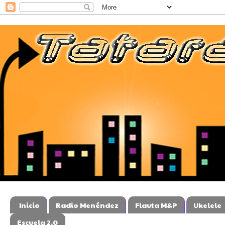
Inicio
Radio Menéndez
Flauta M&P
Ukelele
Escuela 2.0