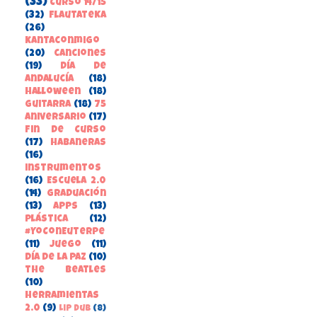
(33)
Curso 14/15
(32)
FlautateKa
(26)
kantaconmigo
(20)
canciones
(19)
Día de
Andalucía
(18)
Halloween
(18)
guitarra
(18)
75
aniversario
(17)
Fin de Curso
(17)
habaneras
(16)
instrumentos
(16)
Escuela 2.0
(14)
Graduación
(13)
apps
(13)
Plástica
(12)
#YoConEuterpe
(11)
juego
(11)
Día de la Paz
(10)
the beatles
(10)
herramientas
2.0
(9)
Lip Dub
(8)