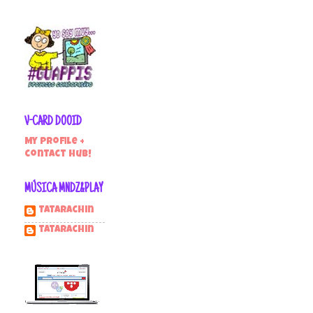
V-CARD DOOID
My profile +
contact hub!
MÚSICA MNDZ&PLAY
Tatarachin
tatarachin