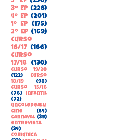
5º EP
(250)
3º EP
(228)
4º EP
(201)
1º EP
(175)
2º EP
(169)
Curso
16/17
(166)
Curso
17/18
(130)
Curso 19/20
(122)
Curso
18/19
(98)
Curso 15/16
(76)
Infantil
(72)
uncoledealu
cine
(64)
carnaval
(39)
entrevista
(34)
ComunicA