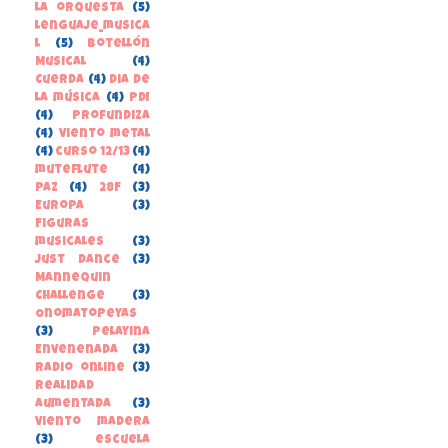
la orquesta
(5)
lenguaje_musica
l
(5)
Botellón
Musical
(4)
Cuerda
(4)
Dia de
la música
(4)
PDI
(4)
Profundiza
(4)
Viento metal
(4)
curso 12/13
(4)
muteflute
(4)
paz
(4)
28F
(3)
Europa
(3)
Figuras
musicales
(3)
Just Dance
(3)
Mannequin
Challenge
(3)
Onomatopeyas
(3)
Pelayina
Envenenada
(3)
Radio online
(3)
Realidad
Aumentada
(3)
Viento madera
(3)
escuela