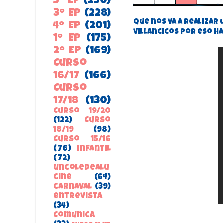
5º EP
(250)
3º EP
(228)
que nos va a realizar
4º EP
(201)
villancicos por eso h
1º EP
(175)
2º EP
(169)
Curso
16/17
(166)
Curso
17/18
(130)
Curso 19/20
(122)
Curso
18/19
(98)
Curso 15/16
(76)
Infantil
(72)
uncoledealu
cine
(64)
carnaval
(39)
entrevista
(34)
ComunicA