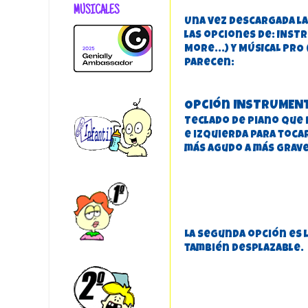
MUSICALES
Una vez descargada la 
las opciones de: INST
More...) y MÚSICAL PRO
parecen:
Opción INSTRUMENT
Teclado de piano que
e izquierda para toca
más agudo a más grave
La segunda opción es 
también desplazable.