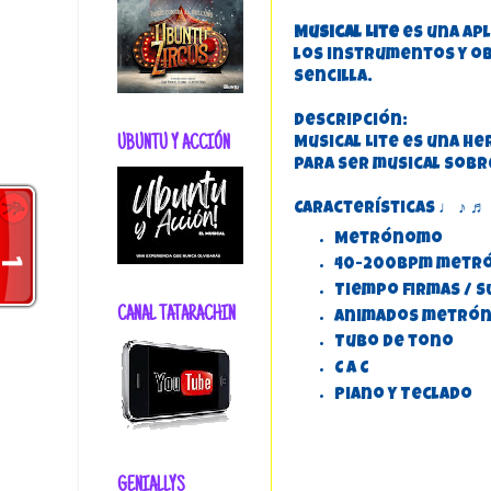
Musical Lite
es una ap
los instrumentos y o
sencilla.
Descripción:
UBUNTU Y ACCIÓN
Musical Lite es una he
para ser musical sobr
Características ♩ ♪ ♬
Metrónomo
40-200bpm metr
Tiempo firmas / s
CANAL TATARACHIN
Animados metrón
Tubo de tono
C a C
Piano y Teclado
GENIALLYS