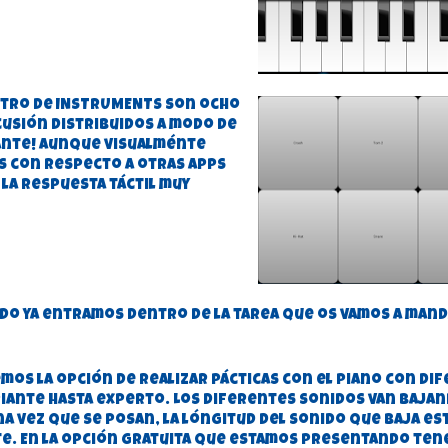
ntro de INSTRUMENTS son ocho
usión distribuidos a modo de
sante! Aunque visualménte
s con respecto a otras apps
 la respuesta táctil muy
ado ya entramos dentro de la tarea que os vamos a mand
mos la opción de realizar pácticas con el piano con di
piante hasta experto. Los diferentes sonidos van bajan
na vez que se posan, la lóngitud del sonido que baja es
te. En la opción gratuita que estamos presentando te