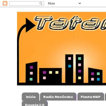
Inicio
Radio Menéndez
Flauta M&P
Escuela 2.0