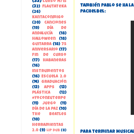
(33)
Curso 14/15
También Pablo se ha la
(32)
FlautateKa
Pachelbel:
(26)
kantaconmigo
(20)
canciones
(19)
Día de
Andalucía
(18)
Halloween
(18)
guitarra
(18)
75
aniversario
(17)
Fin de Curso
(17)
habaneras
(16)
instrumentos
(16)
Escuela 2.0
(14)
Graduación
(13)
apps
(13)
Plástica
(12)
#YoConEuterpe
(11)
juego
(11)
Día de la Paz
(10)
the beatles
(10)
herramientas
2.0
(9)
Lip Dub
(8)
Para terminar Musical