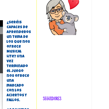
¿Seréis
capaces de
aprenderos
un tema de
los que nos
ofrece
Musical
Lite? Una
vez
terminado
el juego
nos ofrece
una
marcado
con los
aciertos y
SEGUIDORES
fallos.