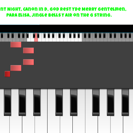
ent Night, Canon in D, God Rest Yde Merry Gentelmen,
Para Elisa, Jingle Bells y Air on the G String.