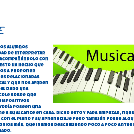
E
ros alumnos
dad de interpretar
a acompañándolo con
 Esto ha hecho que
mos a proponer
nes relacionadas
cal y que nos ayuden
ealizado una
cole sobre que
dispositivos
ayoría poseen una
e a su alcance en casa. Dicho esto y para empezar, nue
 con el piano y su aprendizaje pero también posee alg
orios más, que iremos describiendo poco a poco antes
nado.