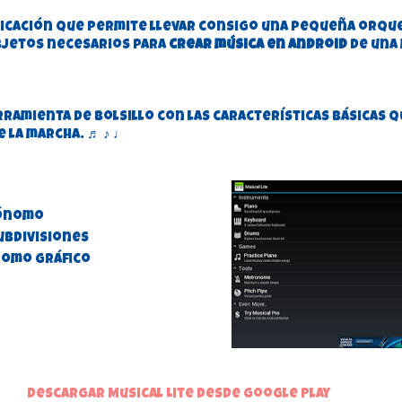
licación que permite llevar consigo una pequeña orqu
bjetos necesarios para
crear música en android
de una
rramienta de bolsillo con las características básicas 
e la marcha. ♬ ♪ ♩
ónomo
ubdivisiones
omo gráfico
Descargar Musical Lite desde Google Play