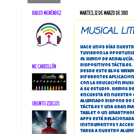
RADIO MENÉNDEZ
MARTES, 12 DE MARZO DE 2013
MUSICAL LIT
Hace unos días nuest
tuvieron la oportuni
el Himno de Andalucí
dispositivos táctiles.
MI CARRILLÓN
desde este blog vaya
diferentes aplicacio
con la educación musi
a su estudio. Hemos r
encuesta en nuestro 
alumnado dispone de 
UBUNTU ZIRCUS
táctiles y una gran m
tablet o un smartphon
apps está relacionada
instrumentos y acces
tarea a nuestro alum