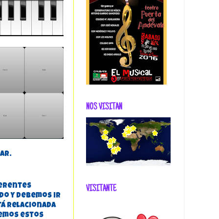
NOS VISITAN
ar.
ferentes
VISITANTE
do y debemos ir
tá relacionada
nemos estos