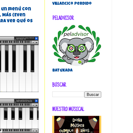
villancico perdido
á un menú con
, MÁS (Even
PELADVISOR
ara ver qué os
Batukada
BUSCAR
NUESTRO MUSICAL