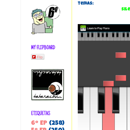
temas:
Sil
MY FLIPBOARD
Flip
ETIQUETAS
6º EP
(258)