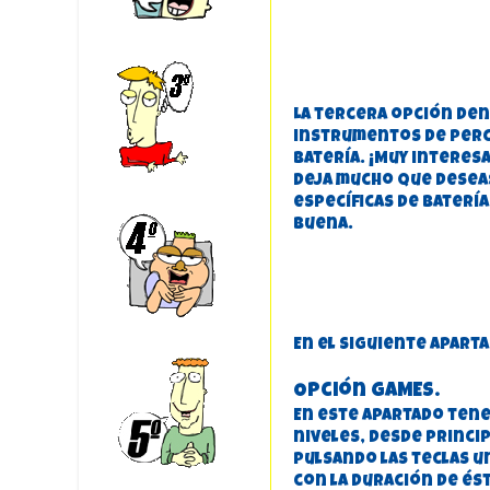
La tercera opción de
instrumentos de perc
batería. ¡Muy intere
deja mucho que desea
específicas de batería
buena.
En el siguiente apart
Opción GAMES.
En este apartado tene
niveles, desde princi
pulsando las teclas u
con la duración de és