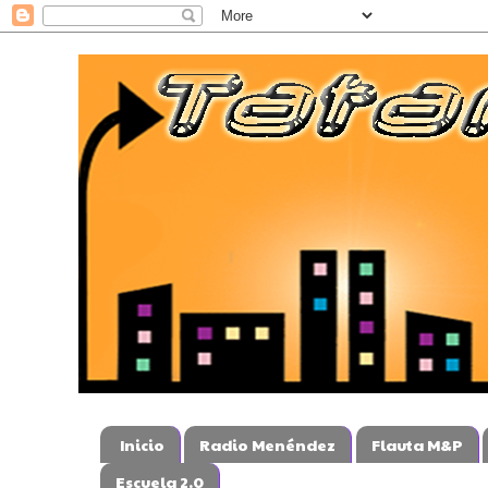
Inicio
Radio Menéndez
Flauta M&P
Escuela 2.0