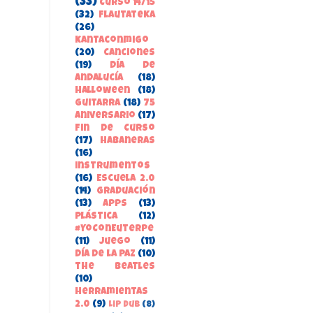
(33)
Curso 14/15
(32)
FlautateKa
(26)
kantaconmigo
(20)
canciones
(19)
Día de
Andalucía
(18)
Halloween
(18)
guitarra
(18)
75
aniversario
(17)
Fin de Curso
(17)
habaneras
(16)
instrumentos
(16)
Escuela 2.0
(14)
Graduación
(13)
apps
(13)
Plástica
(12)
#YoConEuterpe
(11)
juego
(11)
Día de la Paz
(10)
the beatles
(10)
herramientas
2.0
(9)
Lip Dub
(8)