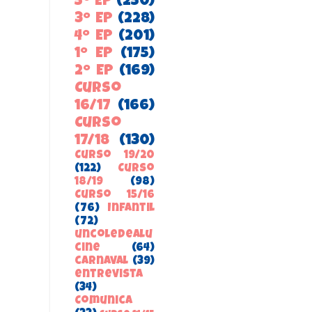
5º EP
(250)
3º EP
(228)
4º EP
(201)
1º EP
(175)
2º EP
(169)
Curso
16/17
(166)
Curso
17/18
(130)
Curso 19/20
(122)
Curso
18/19
(98)
Curso 15/16
(76)
Infantil
(72)
uncoledealu
cine
(64)
carnaval
(39)
entrevista
(34)
ComunicA