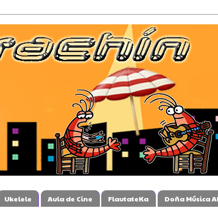
Ukelele
Aula de Cine
FlautateKa
Doña Música A