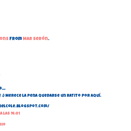
ions
from
Mar Serón
.
...
 :) Merece la pena quedarse un ratito por aquí.
nelcole.blogspot.com/
a las 14:01
rio