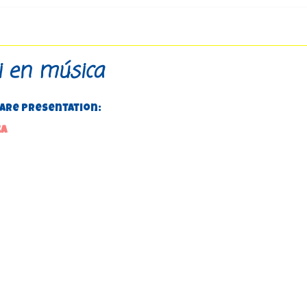
i en música
hare Presentation:
ca