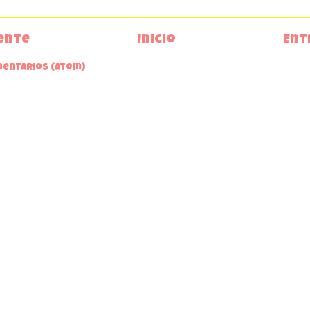
ente
Inicio
Ent
mentarios (Atom)