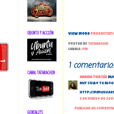
UBUNTU Y ACCIÓN
View more
presentat
Posted by
tatarachin
Labels:
PDI
1 comentario:
CANAL TATARACHIN
Marina Tristán
dijo
Muy chulo tu blog!
http://mimusicae
5 de marzo de 2011 
Publicar un comenta
GENIALLYS