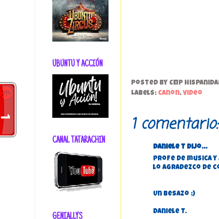
UBUNTU Y ACCIÓN
Posted by
CEIP Hispanida
Labels:
canon
,
video
1 comentario:
CANAL TATARACHIN
Daniele T dijo...
Profe de musica y
lo agradezco de co
Un besazo :)
Daniele T.
GENIALLYS