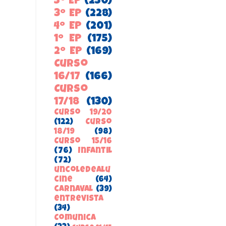
5º EP
(250)
3º EP
(228)
4º EP
(201)
1º EP
(175)
2º EP
(169)
Curso
16/17
(166)
Curso
17/18
(130)
Curso 19/20
(122)
Curso
18/19
(98)
Curso 15/16
(76)
Infantil
(72)
uncoledealu
cine
(64)
carnaval
(39)
entrevista
(34)
ComunicA