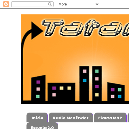
Inicio
Radio Menéndez
Flauta M&P
Escuela 2.0