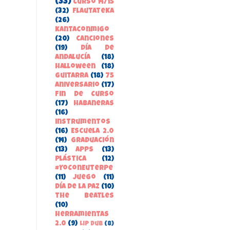
(33)
Curso 14/15
(32)
FlautateKa
(26)
kantaconmigo
(20)
canciones
(19)
Día de
Andalucía
(18)
Halloween
(18)
guitarra
(18)
75
aniversario
(17)
Fin de Curso
(17)
habaneras
(16)
instrumentos
(16)
Escuela 2.0
(14)
Graduación
(13)
apps
(13)
Plástica
(12)
#YoConEuterpe
(11)
juego
(11)
Día de la Paz
(10)
the beatles
(10)
herramientas
2.0
(9)
Lip Dub
(8)