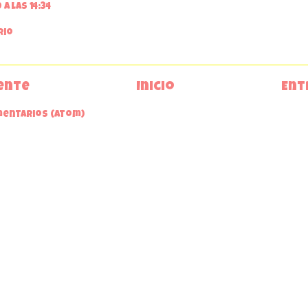
a las 14:34
rio
ente
Inicio
Ent
mentarios (Atom)