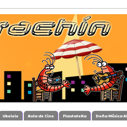
Ukelele
Aula de Cine
FlautateKa
Doña Música A