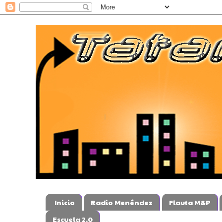
Inicio
Radio Menéndez
Flauta M&P
Escuela 2.0