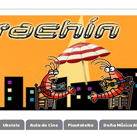
Ukelele
Aula de Cine
FlautateKa
Doña Música A