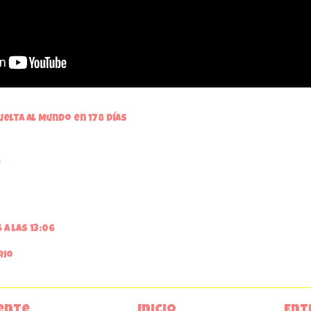
uelta al Mundo en 178 días
 a las 13:06
rio
ente
Inicio
Ent