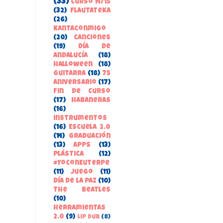
(33)
Curso 14/15
(32)
FlautateKa
(26)
kantaconmigo
(20)
canciones
(19)
Día de
Andalucía
(18)
Halloween
(18)
guitarra
(18)
75
aniversario
(17)
Fin de Curso
(17)
habaneras
(16)
instrumentos
(16)
Escuela 2.0
(14)
Graduación
(13)
apps
(13)
Plástica
(12)
#YoConEuterpe
(11)
juego
(11)
Día de la Paz
(10)
the beatles
(10)
herramientas
2.0
(9)
Lip Dub
(8)