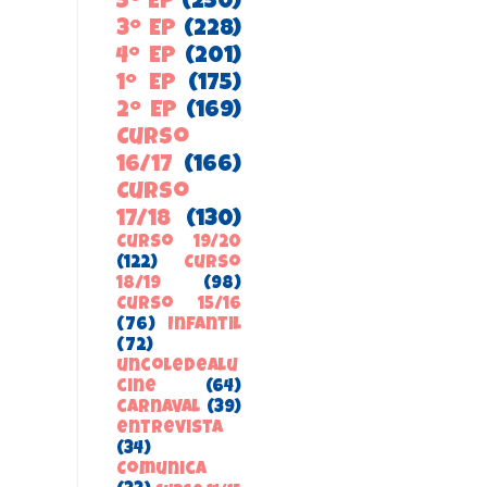
5º EP
(250)
3º EP
(228)
4º EP
(201)
1º EP
(175)
2º EP
(169)
Curso
16/17
(166)
Curso
17/18
(130)
Curso 19/20
(122)
Curso
18/19
(98)
Curso 15/16
(76)
Infantil
(72)
uncoledealu
cine
(64)
carnaval
(39)
entrevista
(34)
ComunicA