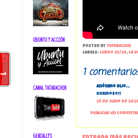
UBUNTU Y ACCIÓN
Posted by
tatarachin
Labels:
Curso 25/26
,
La V
1 comentario:
Anónimo dijo...
CANAL TATARACHIN
hermoso!!
25 de junio de 2026
Publicar un comenta
GENIALLYS
Entrada más reci