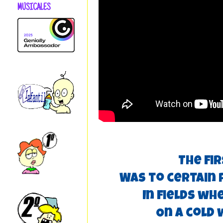
MUSICALES
The fir
Was to certain 
In fields wh
On a cold 