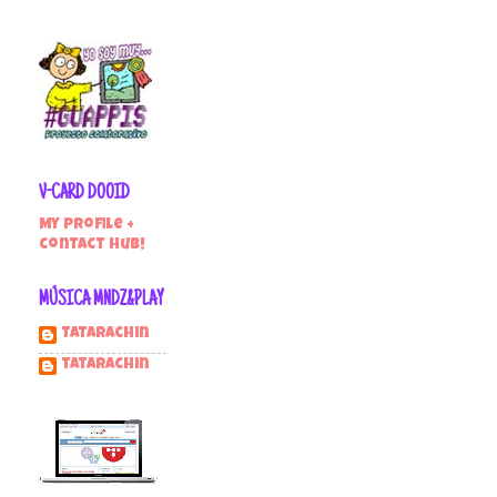
V-CARD DOOID
My profile +
contact hub!
MÚSICA MNDZ&PLAY
Tatarachin
tatarachin