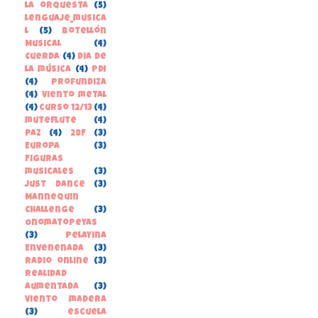
la orquesta
(5)
lenguaje_musica
l
(5)
Botellón
Musical
(4)
Cuerda
(4)
Dia de
la música
(4)
PDI
(4)
Profundiza
(4)
Viento metal
(4)
curso 12/13
(4)
muteflute
(4)
paz
(4)
28F
(3)
Europa
(3)
Figuras
musicales
(3)
Just Dance
(3)
Mannequin
Challenge
(3)
Onomatopeyas
(3)
Pelayina
Envenenada
(3)
Radio online
(3)
Realidad
Aumentada
(3)
Viento madera
(3)
escuela