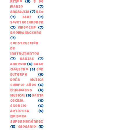
Ritmo
(8)
8 de
marzo
(7)
Andalucia
(7)
BSO
(7)
EABE
(7)
SaveTheChildren
(7)
Videoclip
(7)
boomwhackers
(7)
construcción
de
instrumentos
(7)
danzas
(7)
Android
(6)
Baile
Claustro
(6)
Con
Euterpe
(6)
Doña Música
cumple años
(6)
EnigmaBSO
(6)
Musical
(6)
Santa
Cecilia.
(6)
Silencio
(6)
Artística
(5)
Emisora
SuperMenéndez
(5)
Glosario
(5)