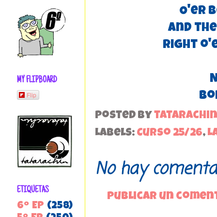
O'er 
And the
Right o'
N
MY FLIPBOARD
Bo
Flip
Posted by
tatarachi
Labels:
Curso 25/26
,
L
No hay comentar
ETIQUETAS
Publicar un comen
6º EP
(258)