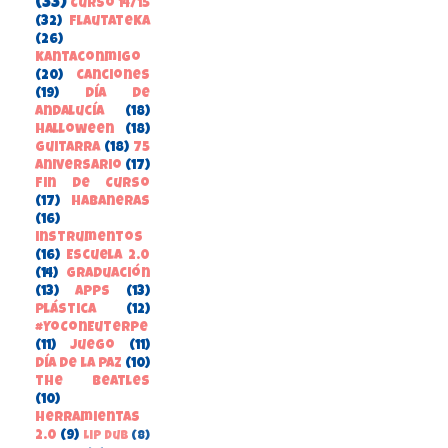
(33)
Curso 14/15
(32)
FlautateKa
(26)
kantaconmigo
(20)
canciones
(19)
Día de
Andalucía
(18)
Halloween
(18)
guitarra
(18)
75
aniversario
(17)
Fin de Curso
(17)
habaneras
(16)
instrumentos
(16)
Escuela 2.0
(14)
Graduación
(13)
apps
(13)
Plástica
(12)
#YoConEuterpe
(11)
juego
(11)
Día de la Paz
(10)
the beatles
(10)
herramientas
2.0
(9)
Lip Dub
(8)