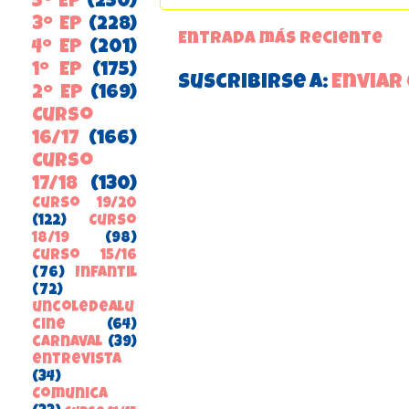
5º EP
(250)
3º EP
(228)
Entrada más reciente
4º EP
(201)
1º EP
(175)
Suscribirse a:
Enviar
2º EP
(169)
Curso
16/17
(166)
Curso
17/18
(130)
Curso 19/20
(122)
Curso
18/19
(98)
Curso 15/16
(76)
Infantil
(72)
uncoledealu
cine
(64)
carnaval
(39)
entrevista
(34)
ComunicA