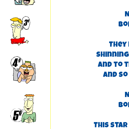
N
Bo
They 
Shinning
And to t
And so
N
Bo
This sta