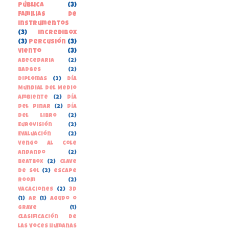
pública
(3)
familias de
instrumentos
(3)
incredibox
(3)
percusión
(3)
viento
(3)
Abecedaria
(2)
Badges
(2)
Diplomas
(2)
Día
Mundial del Medio
Ambiente
(2)
Día
del Pinar
(2)
Día
del libro
(2)
Eurovisión
(2)
Evaluación
(2)
Vengo al cole
andando
(2)
beatbox
(2)
clave
de sol
(2)
escape
room
(2)
vacaciones
(2)
3D
(1)
AR
(1)
Agudo o
grave
(1)
Clasificación de
las voces humanas