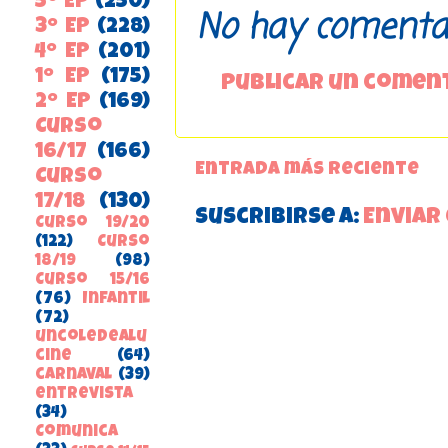
5º EP
(250)
No hay comentar
3º EP
(228)
4º EP
(201)
1º EP
(175)
Publicar un comen
2º EP
(169)
Curso
16/17
(166)
Entrada más reciente
Curso
17/18
(130)
Suscribirse a:
Enviar
Curso 19/20
(122)
Curso
18/19
(98)
Curso 15/16
(76)
Infantil
(72)
uncoledealu
cine
(64)
carnaval
(39)
entrevista
(34)
ComunicA