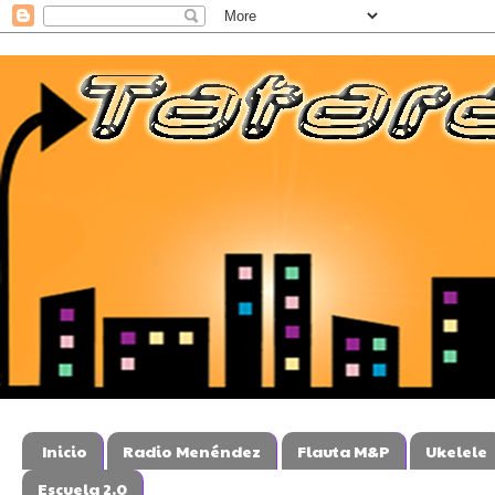
Inicio
Radio Menéndez
Flauta M&P
Ukelele
Escuela 2.0