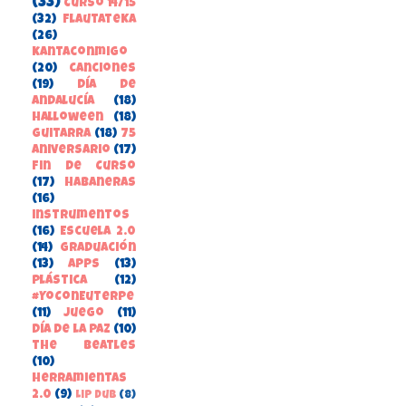
(33)
Curso 14/15
(32)
FlautateKa
(26)
kantaconmigo
(20)
canciones
(19)
Día de
Andalucía
(18)
Halloween
(18)
guitarra
(18)
75
aniversario
(17)
Fin de Curso
(17)
habaneras
(16)
instrumentos
(16)
Escuela 2.0
(14)
Graduación
(13)
apps
(13)
Plástica
(12)
#YoConEuterpe
(11)
juego
(11)
Día de la Paz
(10)
the beatles
(10)
herramientas
2.0
(9)
Lip Dub
(8)