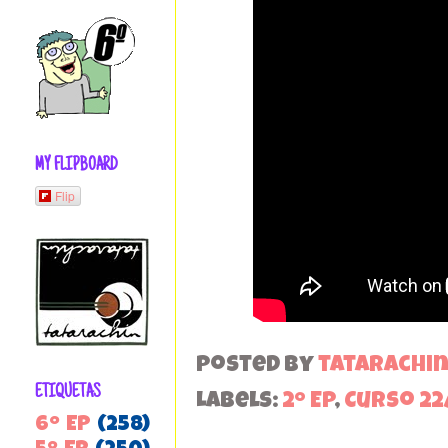
MY FLIPBOARD
Flip
Posted by
tatarachi
ETIQUETAS
Labels:
2º EP
,
Curso 22
6º EP
(258)