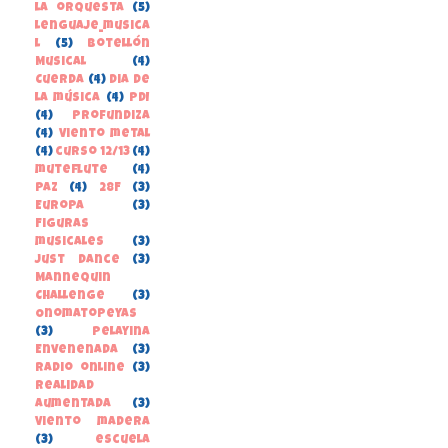
la orquesta
(5)
lenguaje_musica
l
(5)
Botellón
Musical
(4)
Cuerda
(4)
Dia de
la música
(4)
PDI
(4)
Profundiza
(4)
Viento metal
(4)
curso 12/13
(4)
muteflute
(4)
paz
(4)
28F
(3)
Europa
(3)
Figuras
musicales
(3)
Just Dance
(3)
Mannequin
Challenge
(3)
Onomatopeyas
(3)
Pelayina
Envenenada
(3)
Radio online
(3)
Realidad
Aumentada
(3)
Viento madera
(3)
escuela