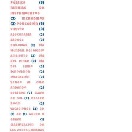
pública
(3)
familias de
instrumentos
(3)
incredibox
(3)
percusión
(3)
viento
(3)
Abecedaria
(2)
Badges
(2)
Diplomas
(2)
Día
Mundial del Medio
Ambiente
(2)
Día
del Pinar
(2)
Día
del libro
(2)
Eurovisión
(2)
Evaluación
(2)
Vengo al cole
andando
(2)
beatbox
(2)
clave
de sol
(2)
escape
room
(2)
vacaciones
(2)
3D
(1)
AR
(1)
Agudo o
grave
(1)
Clasificación de
las voces humanas