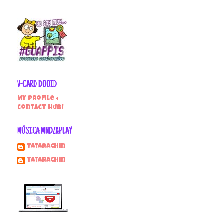
V-CARD DOOID
My profile +
contact hub!
MÚSICA MNDZ&PLAY
Tatarachin
tatarachin