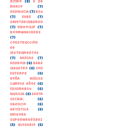
Ritmo
(8)
8 de
marzo
(7)
Andalucia
(7)
BSO
(7)
EABE
(7)
SaveTheChildren
(7)
Videoclip
(7)
boomwhackers
(7)
construcción
de
instrumentos
(7)
danzas
(7)
Android
(6)
Baile
Claustro
(6)
Con
Euterpe
(6)
Doña Música
cumple años
(6)
EnigmaBSO
(6)
Musical
(6)
Santa
Cecilia.
(6)
Silencio
(6)
Artística
(5)
Emisora
SuperMenéndez
(5)
Glosario
(5)