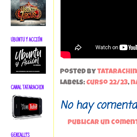
UBUNTU Y ACCIÓN
Posted by
tatarachi
Labels:
Curso 22/23
,
n
CANAL TATARACHIN
No hay comentar
Publicar un comen
GENIALLYS