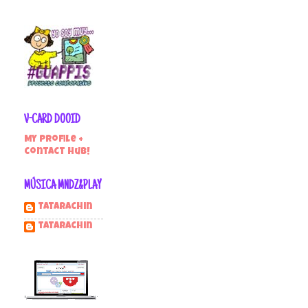
V-CARD DOOID
My profile +
contact hub!
MÚSICA MNDZ&PLAY
Tatarachin
tatarachin