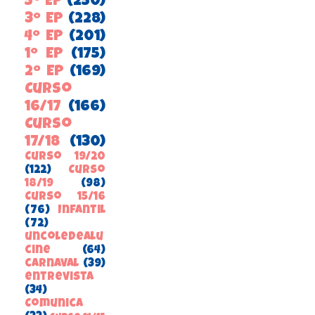
5º EP
(250)
3º EP
(228)
4º EP
(201)
1º EP
(175)
2º EP
(169)
Curso
16/17
(166)
Curso
17/18
(130)
Curso 19/20
(122)
Curso
18/19
(98)
Curso 15/16
(76)
Infantil
(72)
uncoledealu
cine
(64)
carnaval
(39)
entrevista
(34)
ComunicA