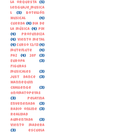
la orquesta
(5)
lenguaje_musica
l
(5)
Botellón
Musical
(4)
Cuerda
(4)
Dia de
la música
(4)
PDI
(4)
Profundiza
(4)
Viento metal
(4)
curso 12/13
(4)
muteflute
(4)
paz
(4)
28F
(3)
Europa
(3)
Figuras
musicales
(3)
Just Dance
(3)
Mannequin
Challenge
(3)
Onomatopeyas
(3)
Pelayina
Envenenada
(3)
Radio online
(3)
Realidad
Aumentada
(3)
Viento madera
(3)
escuela