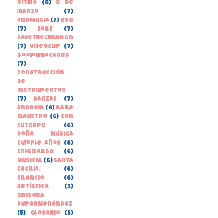
Ritmo
(8)
8 de
marzo
(7)
Andalucia
(7)
BSO
(7)
EABE
(7)
SaveTheChildren
(7)
Videoclip
(7)
boomwhackers
(7)
construcción
de
instrumentos
(7)
danzas
(7)
Android
(6)
Baile
Claustro
(6)
Con
Euterpe
(6)
Doña Música
cumple años
(6)
EnigmaBSO
(6)
Musical
(6)
Santa
Cecilia.
(6)
Silencio
(6)
Artística
(5)
Emisora
SuperMenéndez
(5)
Glosario
(5)