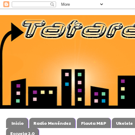
Inicio
Radio Menéndez
Flauta M&P
Ukelele
Escuela 2.0