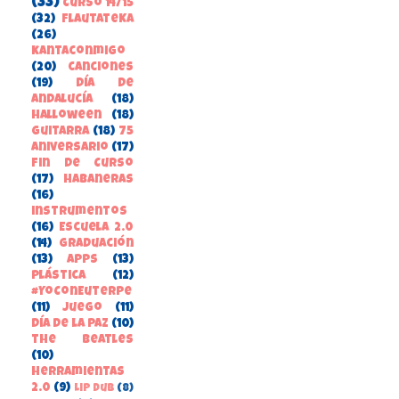
(33)
Curso 14/15
(32)
FlautateKa
(26)
kantaconmigo
(20)
canciones
(19)
Día de
Andalucía
(18)
Halloween
(18)
guitarra
(18)
75
aniversario
(17)
Fin de Curso
(17)
habaneras
(16)
instrumentos
(16)
Escuela 2.0
(14)
Graduación
(13)
apps
(13)
Plástica
(12)
#YoConEuterpe
(11)
juego
(11)
Día de la Paz
(10)
the beatles
(10)
herramientas
2.0
(9)
Lip Dub
(8)