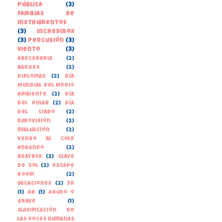
pública
(3)
familias de
instrumentos
(3)
incredibox
(3)
percusión
(3)
viento
(3)
Abecedaria
(2)
Badges
(2)
Diplomas
(2)
Día
Mundial del Medio
Ambiente
(2)
Día
del Pinar
(2)
Día
del libro
(2)
Eurovisión
(2)
Evaluación
(2)
Vengo al cole
andando
(2)
beatbox
(2)
clave
de sol
(2)
escape
room
(2)
vacaciones
(2)
3D
(1)
AR
(1)
Agudo o
grave
(1)
Clasificación de
las voces humanas