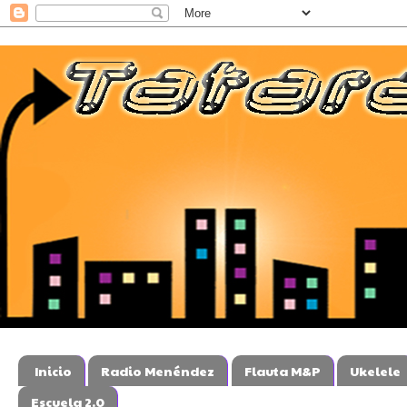
Inicio
Radio Menéndez
Flauta M&P
Ukelele
Escuela 2.0