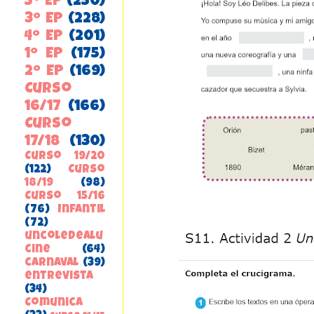
5º EP
(250)
3º EP
(228)
4º EP
(201)
1º EP
(175)
2º EP
(169)
Curso
16/17
(166)
Curso
17/18
(130)
Curso 19/20
(122)
Curso
18/19
(98)
Curso 15/16
(76)
Infantil
(72)
uncoledealu
cine
(64)
carnaval
(39)
entrevista
(34)
ComunicA