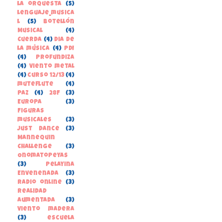
la orquesta
(5)
lenguaje_musica
l
(5)
Botellón
Musical
(4)
Cuerda
(4)
Dia de
la música
(4)
PDI
(4)
Profundiza
(4)
Viento metal
(4)
curso 12/13
(4)
muteflute
(4)
paz
(4)
28F
(3)
Europa
(3)
Figuras
musicales
(3)
Just Dance
(3)
Mannequin
Challenge
(3)
Onomatopeyas
(3)
Pelayina
Envenenada
(3)
Radio online
(3)
Realidad
Aumentada
(3)
Viento madera
(3)
escuela