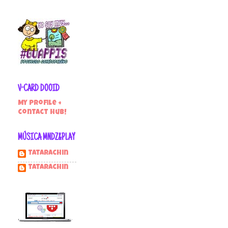
V-CARD DOOID
My profile +
contact hub!
MÚSICA MNDZ&PLAY
Tatarachin
tatarachin