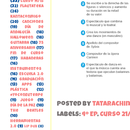
(33)
Curso 14/15
(32)
FlautateKa
(26)
kantaconmigo
(20)
canciones
(19)
Día de
Andalucía
(18)
Halloween
(18)
guitarra
(18)
75
aniversario
(17)
Fin de Curso
(17)
habaneras
(16)
instrumentos
(16)
Escuela 2.0
(14)
Graduación
(13)
apps
(13)
Plástica
(12)
#YoConEuterpe
(11)
juego
(11)
Posted by
tatarachi
Día de la Paz
(10)
the beatles
Labels:
4º EP
,
Curso 21
(10)
herramientas
2.0
(9)
Lip Dub
(8)