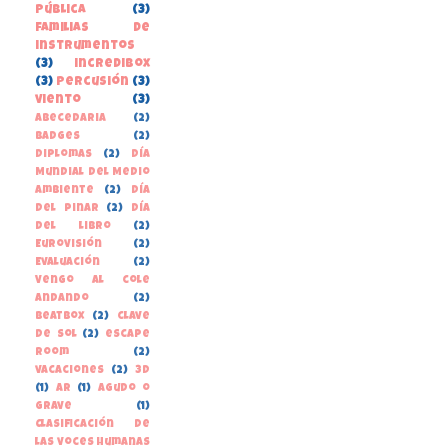
pública
(3)
familias de
instrumentos
(3)
incredibox
(3)
percusión
(3)
viento
(3)
Abecedaria
(2)
Badges
(2)
Diplomas
(2)
Día
Mundial del Medio
Ambiente
(2)
Día
del Pinar
(2)
Día
del libro
(2)
Eurovisión
(2)
Evaluación
(2)
Vengo al cole
andando
(2)
beatbox
(2)
clave
de sol
(2)
escape
room
(2)
vacaciones
(2)
3D
(1)
AR
(1)
Agudo o
grave
(1)
Clasificación de
las voces humanas