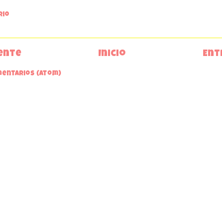
rio
ente
Inicio
Ent
mentarios (Atom)