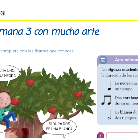
021
emana 3 con mucho arte