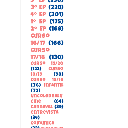
5º EP
(250)
3º EP
(228)
4º EP
(201)
1º EP
(175)
2º EP
(169)
Curso
16/17
(166)
Curso
17/18
(130)
Curso 19/20
(122)
Curso
18/19
(98)
Curso 15/16
(76)
Infantil
(72)
uncoledealu
cine
(64)
carnaval
(39)
entrevista
(34)
ComunicA