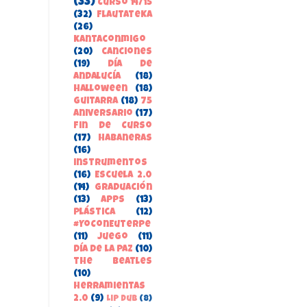
(33)
Curso 14/15
(32)
FlautateKa
(26)
kantaconmigo
(20)
canciones
(19)
Día de
Andalucía
(18)
Halloween
(18)
guitarra
(18)
75
aniversario
(17)
Fin de Curso
(17)
habaneras
(16)
instrumentos
(16)
Escuela 2.0
(14)
Graduación
(13)
apps
(13)
Plástica
(12)
#YoConEuterpe
(11)
juego
(11)
Día de la Paz
(10)
the beatles
(10)
herramientas
2.0
(9)
Lip Dub
(8)