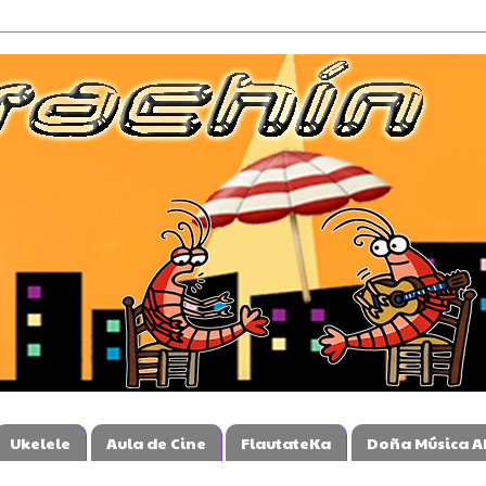
Ukelele
Aula de Cine
FlautateKa
Doña Música A