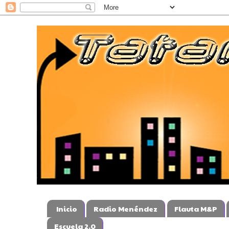
Inicio
Radio Menéndez
Flauta M&P
Escuela 2.0