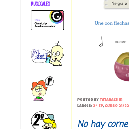
MUSICALES
Posted by
tatarachin
Labels:
2º EP
,
Curso 21/22
No hay comen