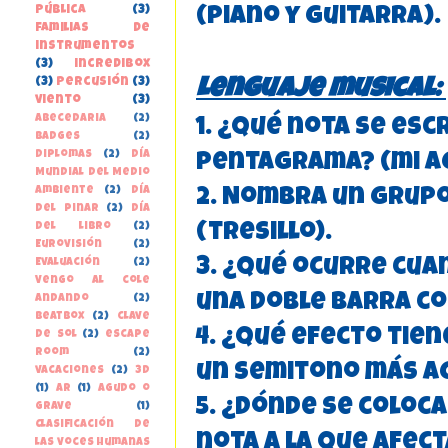
pública
(3)
(piano y guitarra).
familias de
instrumentos
(3)
incredibox
(3)
percusión
(3)
Lenguaje musical:
viento
(3)
Abecedaria
(2)
1. ¿Qué nota se esc
Badges
(2)
Diplomas
(2)
Día
pentagrama? (mi a
Mundial del Medio
Ambiente
(2)
Día
2. Nombra un grupo
del Pinar
(2)
Día
del libro
(2)
(tresillo).
Eurovisión
(2)
3. ¿Qué ocurre cu
Evaluación
(2)
Vengo al cole
una doble barra co
andando
(2)
beatbox
(2)
clave
4. ¿Qué efecto tien
de sol
(2)
escape
room
(2)
un semitono más a
vacaciones
(2)
3D
(1)
AR
(1)
Agudo o
5. ¿Dónde se coloca
grave
(1)
Clasificación de
nota a la que afect
las voces humanas