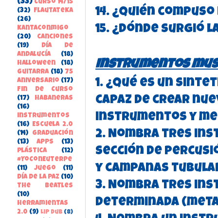
(33)
Curso 14/15
14. ¿Quién compuso 
(32)
FlautateKa
(26)
15. ¿Dónde surgió l
kantaconmigo
(20)
canciones
(19)
Día de
Andalucía
(18)
Instrumentos mus
Halloween
(18)
guitarra
(18)
75
1. ¿Qué es un sint
aniversario
(17)
Fin de Curso
capaz de crear nue
(17)
habaneras
(16)
instrumentos y me
instrumentos
(16)
Escuela 2.0
2. Nombra tres in
(14)
Graduación
(13)
apps
(13)
sección de percusi
Plástica
(12)
#YoConEuterpe
y campanas tubula
(11)
juego
(11)
Día de la Paz
(10)
3. Nombra tres ins
the beatles
(10)
determinada (meta
herramientas
2.0
(9)
Lip Dub
(8)