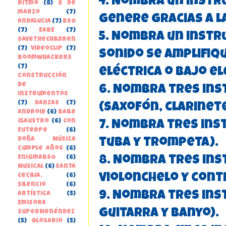
4. Nombra un inst
Ritmo
(8)
8 de
marzo
(7)
genere gracias a la
Andalucia
(7)
BSO
(7)
EABE
(7)
5. Nombra un instr
SaveTheChildren
(7)
Videoclip
(7)
sonido se amplifiqu
boomwhackers
(7)
eléctrica o bajo el
construcción
de
6. Nombra tres in
instrumentos
(7)
danzas
(7)
(saxofón, clarinete
Android
(6)
Baile
Claustro
(6)
Con
7. Nombra tres ins
Euterpe
(6)
Doña Música
tuba y trompeta).
cumple años
(6)
EnigmaBSO
(6)
8. Nombra tres ins
Musical
(6)
Santa
violonchelo y cont
Cecilia.
(6)
Silencio
(6)
9. Nombra tres ins
Artística
(5)
Emisora
guitarra y banyo).
SuperMenéndez
(5)
Glosario
(5)