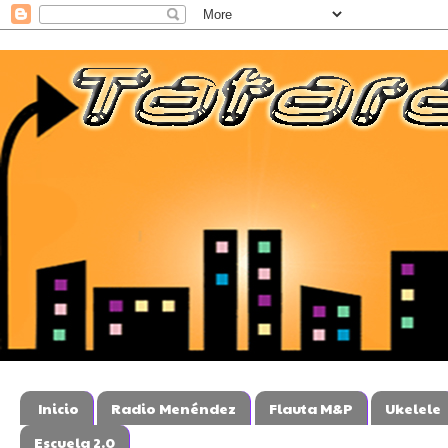
Inicio
Radio Menéndez
Flauta M&P
Ukelele
Escuela 2.0