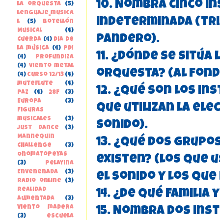
10. Nombra cinco i
la orquesta
(5)
lenguaje_musica
indeterminada (tri
l
(5)
Botellón
Musical
(4)
pandero).
Cuerda
(4)
Dia de
la música
(4)
PDI
11. ¿Dónde se sitúa
(4)
Profundiza
(4)
Viento metal
orquesta? (al fond
(4)
curso 12/13
(4)
muteflute
(4)
12. ¿Qué son los i
paz
(4)
28F
(3)
Europa
(3)
que utilizan la ele
Figuras
musicales
(3)
sonido).
Just Dance
(3)
Mannequin
13. ¿Qué dos grup
Challenge
(3)
Onomatopeyas
existen? (los que u
(3)
Pelayina
Envenenada
(3)
el sonido y los que
Radio online
(3)
Realidad
14. ¿De qué familia
Aumentada
(3)
Viento madera
15. Nombra dos in
(3)
escuela