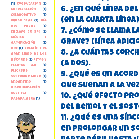
(1)
Coeducación
(1)
6. ¿En qué línea d
Coevaluación
(1)
Colaborativo
(1)
(en la cuarta línea)
Curso 13/14
(1)
Día
del Padre
(1)
7. ¿Cómo se llama l
Enclave de Sol
(1)
Música y
grave? (línea adici
gamificación
(1)
ODE
(1)
Pelayín y el
8. ¿A cuántas corc
gran libro de los
récords
(1)
Pitos y
(a dos).
Flautas 2.0
(1)
Plickers
(1)
9. ¿Qué es un acor
Software libre
(1)
andantino
(1)
que suenan a la vez
discriminación
auditiva
(1)
10. ¿Qué efecto pr
pasapalabra
(1)
del bemol y el sost
11. ¿Qué es una sín
en prolongar un so