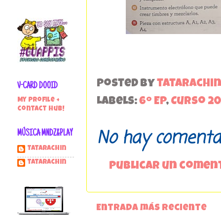
Posted by
tatarachi
V-CARD DOOID
Labels:
6º EP
,
Curso 20
My profile +
contact hub!
No hay comentar
MÚSICA MNDZ&PLAY
Tatarachin
tatarachin
Publicar un comen
Entrada más reciente