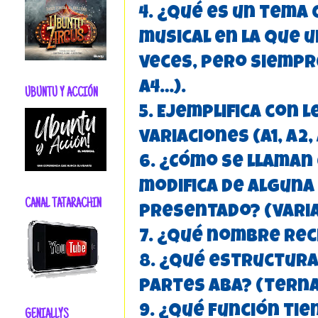
4. ¿Qué es un tema
musical en la que u
veces, pero siempre
A4…).
UBUNTU Y ACCIÓN
5. Ejemplifica con 
variaciones (A1, A2, 
6. ¿Cómo se llaman 
modifica de algun
CANAL TATARACHIN
presentado? (varia
7. ¿Qué nombre rec
8. ¿Qué estructura 
partes ABA? (terna
9. ¿Qué función tie
GENIALLYS