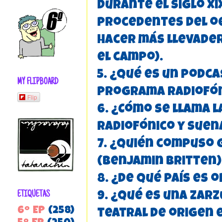
durante el siglo xi
procedentes del oe
hacer más llevader
el campo).
5. ¿Qué es un podca
MY FLIPBOARD
programa radiofón
Flip
6. ¿Cómo se llama 
radiofónico y suena 
7. ¿Quién compuso 
(Benjamin Britten)
8. ¿De qué país es 
ETIQUETAS
9. ¿Qué es una zarz
6º EP
(258)
teatral de origen 