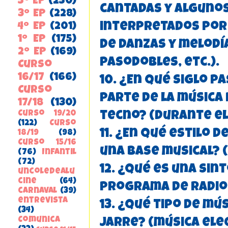
5º EP
(250)
cantadas y alguno
3º EP
(228)
interpretados por 
4º EP
(201)
1º EP
(175)
de danzas y melodí
2º EP
(169)
pasodobles, etc.).
Curso
16/17
(166)
10. ¿En qué siglo p
Curso
parte de la música 
17/18
(130)
Curso 19/20
tecno? (durante el 
(122)
Curso
11. ¿En qué estilo 
18/19
(98)
Curso 15/16
una base musical? (
(76)
Infantil
(72)
12. ¿Qué es una sin
uncoledealu
cine
(64)
programa de radio y
carnaval
(39)
entrevista
13. ¿Qué tipo de mú
(34)
ComunicA
Jarre? (música ele