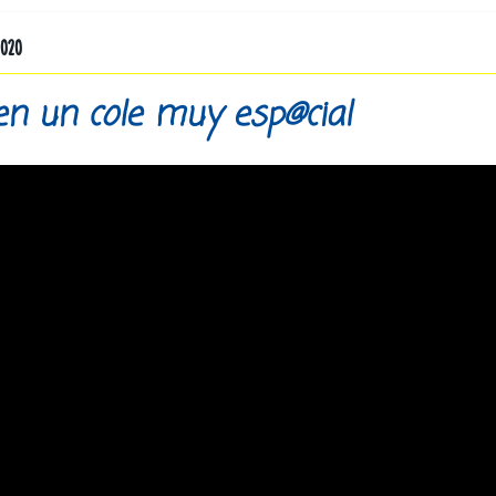
2020
en un cole muy esp@cial