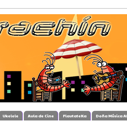
Ukelele
Aula de Cine
FlautateKa
Doña Música A