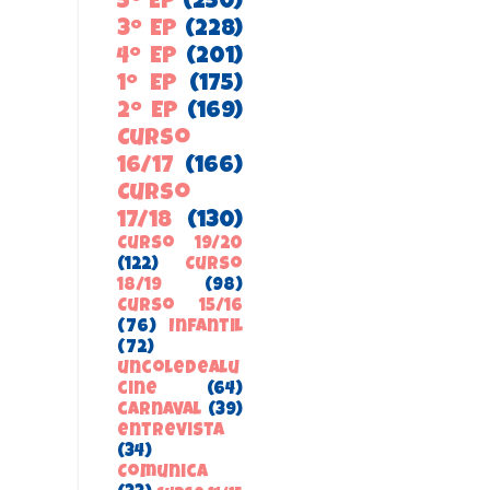
5º EP
(250)
3º EP
(228)
4º EP
(201)
1º EP
(175)
2º EP
(169)
Curso
16/17
(166)
Curso
17/18
(130)
Curso 19/20
(122)
Curso
18/19
(98)
Curso 15/16
(76)
Infantil
(72)
uncoledealu
cine
(64)
carnaval
(39)
entrevista
(34)
ComunicA