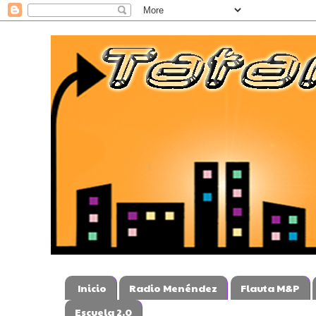
Inicio
Radio Menéndez
Flauta M&P
Escuela 2.0