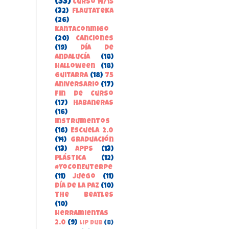
(33)
Curso 14/15
(32)
FlautateKa
(26)
kantaconmigo
(20)
canciones
(19)
Día de
Andalucía
(18)
Halloween
(18)
guitarra
(18)
75
aniversario
(17)
Fin de Curso
(17)
habaneras
(16)
instrumentos
(16)
Escuela 2.0
(14)
Graduación
(13)
apps
(13)
Plástica
(12)
#YoConEuterpe
(11)
juego
(11)
Día de la Paz
(10)
the beatles
(10)
herramientas
2.0
(9)
Lip Dub
(8)