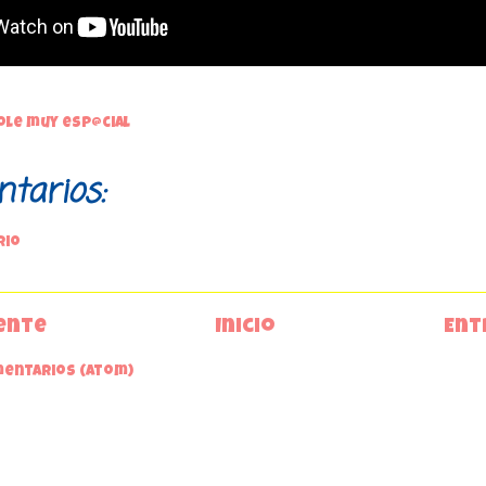
ole muy esp@cial
tarios:
rio
ente
Inicio
Ent
mentarios (Atom)