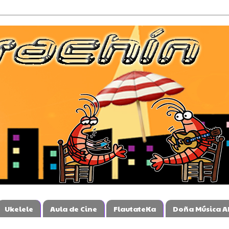
Ukelele
Aula de Cine
FlautateKa
Doña Música A