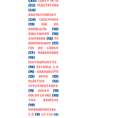
(33)
Curso 14/15
(32)
FlautateKa
(26)
kantaconmigo
(20)
canciones
(19)
Día de
Andalucía
(18)
Halloween
(18)
guitarra
(18)
75
aniversario
(17)
Fin de Curso
(17)
habaneras
(16)
instrumentos
(16)
Escuela 2.0
(14)
Graduación
(13)
apps
(13)
Plástica
(12)
#YoConEuterpe
(11)
juego
(11)
Día de la Paz
(10)
the beatles
(10)
herramientas
2.0
(9)
Lip Dub
(8)