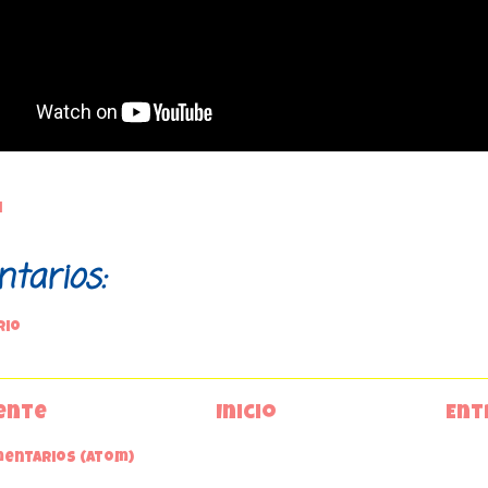
1
tarios:
rio
ente
Inicio
Ent
mentarios (Atom)