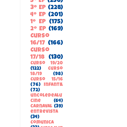
5º EP
(250)
3º EP
(228)
4º EP
(201)
1º EP
(175)
2º EP
(169)
Curso
16/17
(166)
Curso
17/18
(130)
Curso 19/20
(122)
Curso
18/19
(98)
Curso 15/16
(76)
Infantil
(72)
uncoledealu
cine
(64)
carnaval
(39)
entrevista
(34)
ComunicA