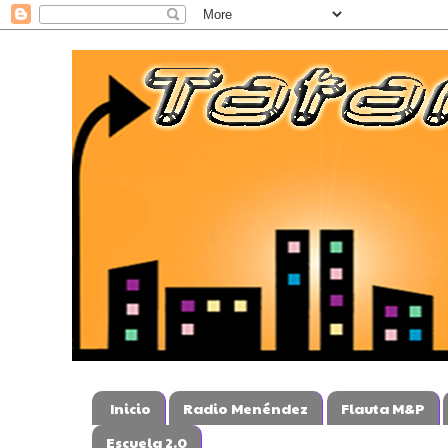
Inicio
Radio Menéndez
Flauta M&P
Escuela 2.0