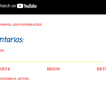
loween
,
uncoledealucine
tarios:
rio
ente
Inicio
Ent
mentarios (Atom)