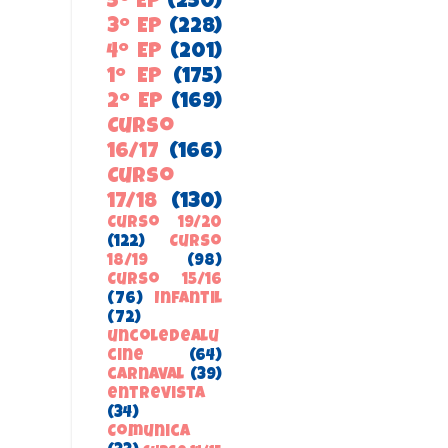
5º EP
(250)
3º EP
(228)
4º EP
(201)
1º EP
(175)
2º EP
(169)
Curso
16/17
(166)
Curso
17/18
(130)
Curso 19/20
(122)
Curso
18/19
(98)
Curso 15/16
(76)
Infantil
(72)
uncoledealu
cine
(64)
carnaval
(39)
entrevista
(34)
ComunicA