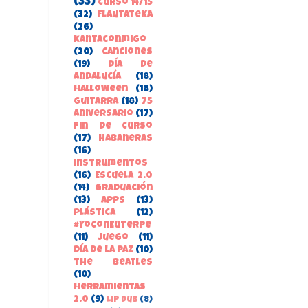
(33)
Curso 14/15
(32)
FlautateKa
(26)
kantaconmigo
(20)
canciones
(19)
Día de
Andalucía
(18)
Halloween
(18)
guitarra
(18)
75
aniversario
(17)
Fin de Curso
(17)
habaneras
(16)
instrumentos
(16)
Escuela 2.0
(14)
Graduación
(13)
apps
(13)
Plástica
(12)
#YoConEuterpe
(11)
juego
(11)
Día de la Paz
(10)
the beatles
(10)
herramientas
2.0
(9)
Lip Dub
(8)