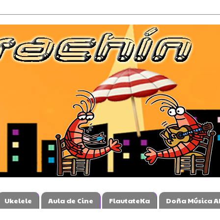
Ukelele
Aula de Cine
FlautateKa
Doña Música A