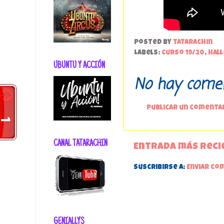
Posted by
tatarachin
Labels:
Curso 19/20
,
Hal
UBUNTU Y ACCIÓN
No hay comen
Publicar un comenta
CANAL TATARACHIN
Entrada más reci
Suscribirse a:
Enviar co
GENIALLYS