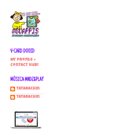
V-CARD DOOID
My profile +
contact hub!
MÚSICA MNDZ&PLAY
Tatarachin
tatarachin