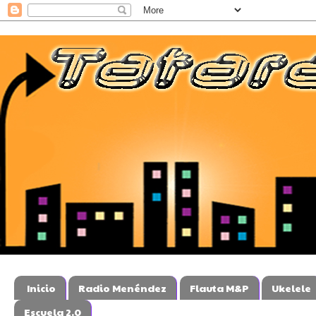
Inicio
Radio Menéndez
Flauta M&P
Ukelele
Escuela 2.0