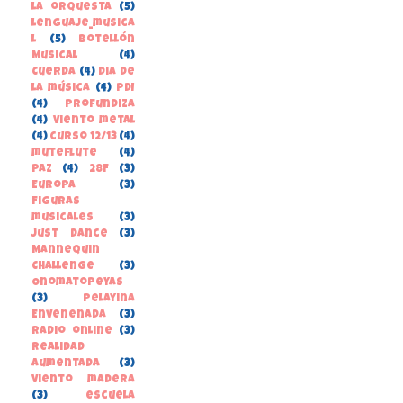
la orquesta
(5)
lenguaje_musica
l
(5)
Botellón
Musical
(4)
Cuerda
(4)
Dia de
la música
(4)
PDI
(4)
Profundiza
(4)
Viento metal
(4)
curso 12/13
(4)
muteflute
(4)
paz
(4)
28F
(3)
Europa
(3)
Figuras
musicales
(3)
Just Dance
(3)
Mannequin
Challenge
(3)
Onomatopeyas
(3)
Pelayina
Envenenada
(3)
Radio online
(3)
Realidad
Aumentada
(3)
Viento madera
(3)
escuela