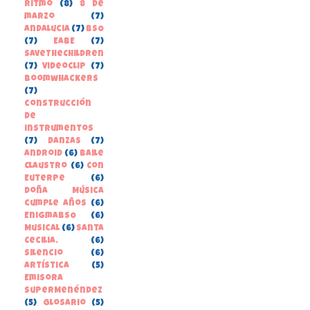
Ritmo
(8)
8 de
marzo
(7)
Andalucia
(7)
BSO
(7)
EABE
(7)
SaveTheChildren
(7)
Videoclip
(7)
boomwhackers
(7)
construcción
de
instrumentos
(7)
danzas
(7)
Android
(6)
Baile
Claustro
(6)
Con
Euterpe
(6)
Doña Música
cumple años
(6)
EnigmaBSO
(6)
Musical
(6)
Santa
Cecilia.
(6)
Silencio
(6)
Artística
(5)
Emisora
SuperMenéndez
(5)
Glosario
(5)