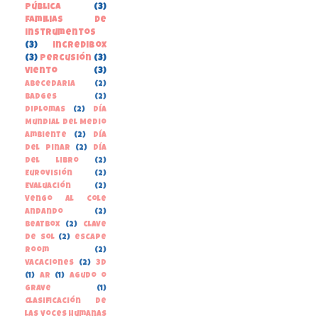
pública
(3)
familias de
instrumentos
(3)
incredibox
(3)
percusión
(3)
viento
(3)
Abecedaria
(2)
Badges
(2)
Diplomas
(2)
Día
Mundial del Medio
Ambiente
(2)
Día
del Pinar
(2)
Día
del libro
(2)
Eurovisión
(2)
Evaluación
(2)
Vengo al cole
andando
(2)
beatbox
(2)
clave
de sol
(2)
escape
room
(2)
vacaciones
(2)
3D
(1)
AR
(1)
Agudo o
grave
(1)
Clasificación de
las voces humanas