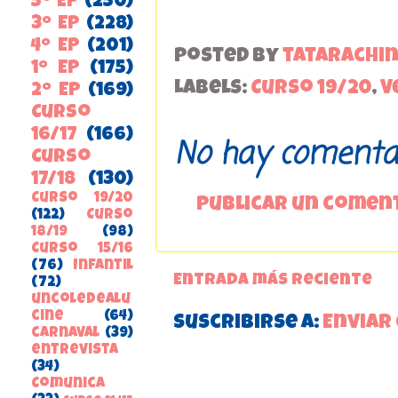
5º EP
(250)
3º EP
(228)
4º EP
(201)
Posted by
tatarachi
1º EP
(175)
Labels:
Curso 19/20
,
V
2º EP
(169)
Curso
16/17
(166)
No hay comentar
Curso
17/18
(130)
Curso 19/20
Publicar un comen
(122)
Curso
18/19
(98)
Curso 15/16
(76)
Infantil
Entrada más reciente
(72)
uncoledealu
cine
(64)
Suscribirse a:
Enviar
carnaval
(39)
entrevista
(34)
ComunicA