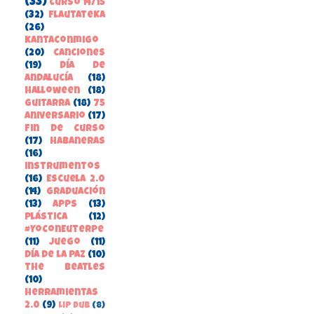
(33)
Curso 14/15
(32)
FlautateKa
(26)
kantaconmigo
(20)
canciones
(19)
Día de
Andalucía
(18)
Halloween
(18)
guitarra
(18)
75
aniversario
(17)
Fin de Curso
(17)
habaneras
(16)
instrumentos
(16)
Escuela 2.0
(14)
Graduación
(13)
apps
(13)
Plástica
(12)
#YoConEuterpe
(11)
juego
(11)
Día de la Paz
(10)
the beatles
(10)
herramientas
2.0
(9)
Lip Dub
(8)