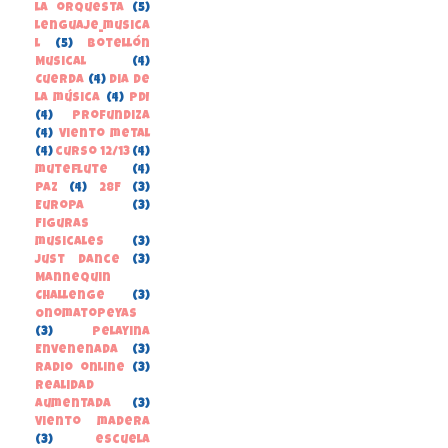
la orquesta
(5)
lenguaje_musica
l
(5)
Botellón
Musical
(4)
Cuerda
(4)
Dia de
la música
(4)
PDI
(4)
Profundiza
(4)
Viento metal
(4)
curso 12/13
(4)
muteflute
(4)
paz
(4)
28F
(3)
Europa
(3)
Figuras
musicales
(3)
Just Dance
(3)
Mannequin
Challenge
(3)
Onomatopeyas
(3)
Pelayina
Envenenada
(3)
Radio online
(3)
Realidad
Aumentada
(3)
Viento madera
(3)
escuela