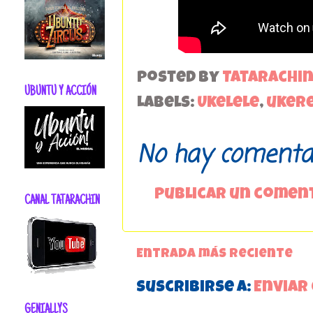
Posted by
Tatarachi
UBUNTU Y ACCIÓN
Labels:
Ukelele
,
uker
No hay comentar
Publicar un comen
CANAL TATARACHIN
Entrada más reciente
Suscribirse a:
Enviar
GENIALLYS