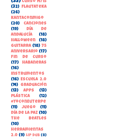
(33)
Curso 14/15
(32)
FlautateKa
(26)
kantaconmigo
(20)
canciones
(19)
Día de
Andalucía
(18)
Halloween
(18)
guitarra
(18)
75
aniversario
(17)
Fin de Curso
(17)
habaneras
(16)
instrumentos
(16)
Escuela 2.0
(14)
Graduación
(13)
apps
(13)
Plástica
(12)
#YoConEuterpe
(11)
juego
(11)
Día de la Paz
(10)
the beatles
(10)
herramientas
2.0
(9)
Lip Dub
(8)