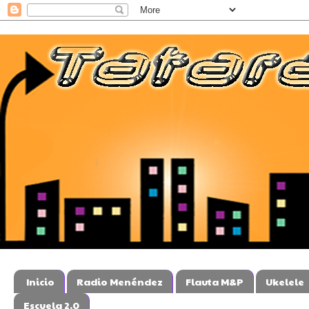
Inicio
Radio Menéndez
Flauta M&P
Ukelele
Escuela 2.0