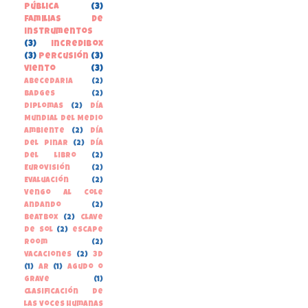
pública
(3)
familias de
instrumentos
(3)
incredibox
(3)
percusión
(3)
viento
(3)
Abecedaria
(2)
Badges
(2)
Diplomas
(2)
Día
Mundial del Medio
Ambiente
(2)
Día
del Pinar
(2)
Día
del libro
(2)
Eurovisión
(2)
Evaluación
(2)
Vengo al cole
andando
(2)
beatbox
(2)
clave
de sol
(2)
escape
room
(2)
vacaciones
(2)
3D
(1)
AR
(1)
Agudo o
grave
(1)
Clasificación de
las voces humanas