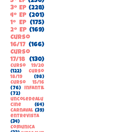
5º EP
(250)
3º EP
(228)
4º EP
(201)
1º EP
(175)
2º EP
(169)
Curso
16/17
(166)
Curso
17/18
(130)
Curso 19/20
(122)
Curso
18/19
(98)
Curso 15/16
(76)
Infantil
(72)
uncoledealu
cine
(64)
carnaval
(39)
entrevista
(34)
ComunicA