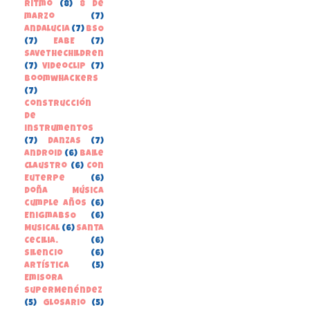
Ritmo
(8)
8 de
marzo
(7)
Andalucia
(7)
BSO
(7)
EABE
(7)
SaveTheChildren
(7)
Videoclip
(7)
boomwhackers
(7)
construcción
de
instrumentos
(7)
danzas
(7)
Android
(6)
Baile
Claustro
(6)
Con
Euterpe
(6)
Doña Música
cumple años
(6)
EnigmaBSO
(6)
Musical
(6)
Santa
Cecilia.
(6)
Silencio
(6)
Artística
(5)
Emisora
SuperMenéndez
(5)
Glosario
(5)