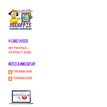
V-CARD DOOID
My profile +
contact hub!
MÚSICA MNDZ&PLAY
Tatarachin
tatarachin