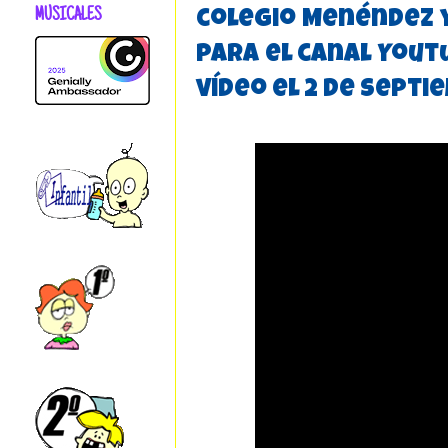
MUSICALES
colegio Menéndez y
para el canal Yout
vídeo el 2 de septie