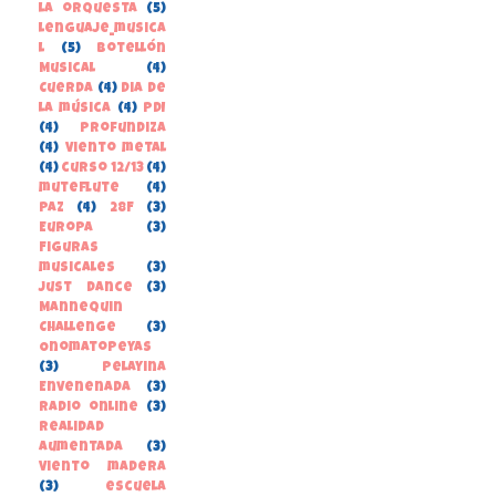
la orquesta
(5)
lenguaje_musica
l
(5)
Botellón
Musical
(4)
Cuerda
(4)
Dia de
la música
(4)
PDI
(4)
Profundiza
(4)
Viento metal
(4)
curso 12/13
(4)
muteflute
(4)
paz
(4)
28F
(3)
Europa
(3)
Figuras
musicales
(3)
Just Dance
(3)
Mannequin
Challenge
(3)
Onomatopeyas
(3)
Pelayina
Envenenada
(3)
Radio online
(3)
Realidad
Aumentada
(3)
Viento madera
(3)
escuela