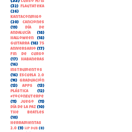
(33)
Curso 14/15
(32)
FlautateKa
(26)
kantaconmigo
(20)
canciones
(19)
Día de
Andalucía
(18)
Halloween
(18)
guitarra
(18)
75
aniversario
(17)
Fin de Curso
(17)
habaneras
(16)
instrumentos
(16)
Escuela 2.0
(14)
Graduación
(13)
apps
(13)
Plástica
(12)
#YoConEuterpe
(11)
juego
(11)
Día de la Paz
(10)
the beatles
(10)
herramientas
2.0
(9)
Lip Dub
(8)