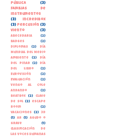
pública
(3)
familias de
instrumentos
(3)
incredibox
(3)
percusión
(3)
viento
(3)
Abecedaria
(2)
Badges
(2)
Diplomas
(2)
Día
Mundial del Medio
Ambiente
(2)
Día
del Pinar
(2)
Día
del libro
(2)
Eurovisión
(2)
Evaluación
(2)
Vengo al cole
andando
(2)
beatbox
(2)
clave
de sol
(2)
escape
room
(2)
vacaciones
(2)
3D
(1)
AR
(1)
Agudo o
grave
(1)
Clasificación de
las voces humanas