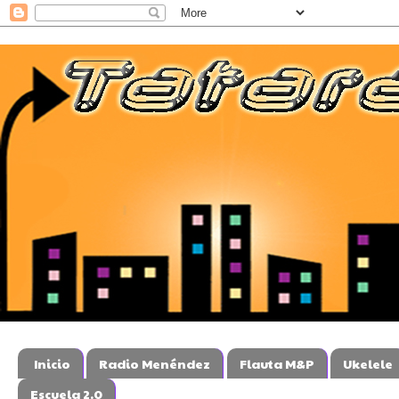
Inicio
Radio Menéndez
Flauta M&P
Ukelele
Escuela 2.0