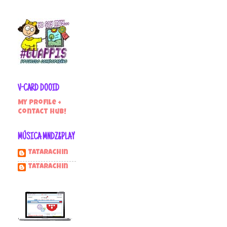
V-CARD DOOID
My profile +
contact hub!
MÚSICA MNDZ&PLAY
Tatarachin
tatarachin