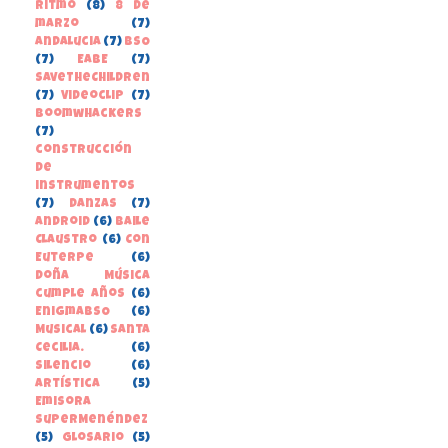
Ritmo
(8)
8 de
marzo
(7)
Andalucia
(7)
BSO
(7)
EABE
(7)
SaveTheChildren
(7)
Videoclip
(7)
boomwhackers
(7)
construcción
de
instrumentos
(7)
danzas
(7)
Android
(6)
Baile
Claustro
(6)
Con
Euterpe
(6)
Doña Música
cumple años
(6)
EnigmaBSO
(6)
Musical
(6)
Santa
Cecilia.
(6)
Silencio
(6)
Artística
(5)
Emisora
SuperMenéndez
(5)
Glosario
(5)