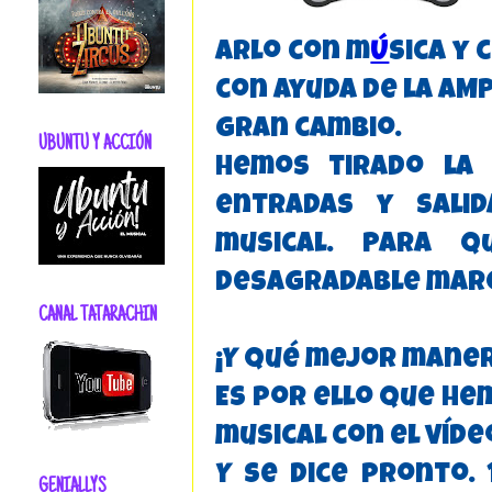
arlo con m
Ú
sica y 
con ayuda de la A
gran cambio.
UBUNTU Y ACCIÓN
Hemos tirado la 
entradas y sali
musical. Para 
desagradable marq
CANAL TATARACHIN
¡Y qué mejor maner
Es por ello que he
musical con el víd
Y se dice pronto.
GENIALLYS