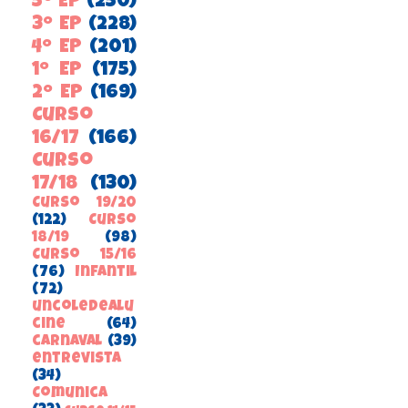
5º EP
(250)
3º EP
(228)
4º EP
(201)
1º EP
(175)
2º EP
(169)
Curso
16/17
(166)
Curso
17/18
(130)
Curso 19/20
(122)
Curso
18/19
(98)
Curso 15/16
(76)
Infantil
(72)
uncoledealu
cine
(64)
carnaval
(39)
entrevista
(34)
ComunicA