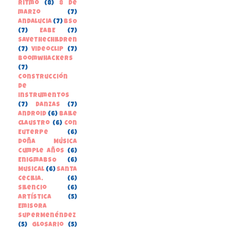
Ritmo
(8)
8 de
marzo
(7)
Andalucia
(7)
BSO
(7)
EABE
(7)
SaveTheChildren
(7)
Videoclip
(7)
boomwhackers
(7)
construcción
de
instrumentos
(7)
danzas
(7)
Android
(6)
Baile
Claustro
(6)
Con
Euterpe
(6)
Doña Música
cumple años
(6)
EnigmaBSO
(6)
Musical
(6)
Santa
Cecilia.
(6)
Silencio
(6)
Artística
(5)
Emisora
SuperMenéndez
(5)
Glosario
(5)