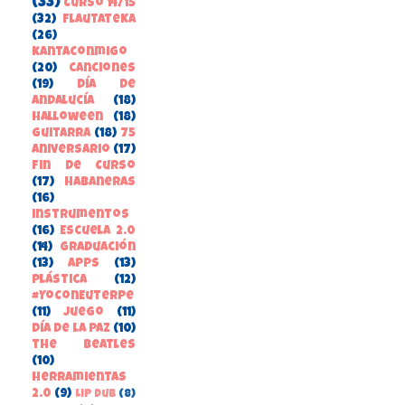
(33)
Curso 14/15
(32)
FlautateKa
(26)
kantaconmigo
(20)
canciones
(19)
Día de
Andalucía
(18)
Halloween
(18)
guitarra
(18)
75
aniversario
(17)
Fin de Curso
(17)
habaneras
(16)
instrumentos
(16)
Escuela 2.0
(14)
Graduación
(13)
apps
(13)
Plástica
(12)
#YoConEuterpe
(11)
juego
(11)
Día de la Paz
(10)
the beatles
(10)
herramientas
2.0
(9)
Lip Dub
(8)