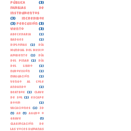
pública
(3)
familias de
instrumentos
(3)
incredibox
(3)
percusión
(3)
viento
(3)
Abecedaria
(2)
Badges
(2)
Diplomas
(2)
Día
Mundial del Medio
Ambiente
(2)
Día
del Pinar
(2)
Día
del libro
(2)
Eurovisión
(2)
Evaluación
(2)
Vengo al cole
andando
(2)
beatbox
(2)
clave
de sol
(2)
escape
room
(2)
vacaciones
(2)
3D
(1)
AR
(1)
Agudo o
grave
(1)
Clasificación de
las voces humanas