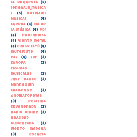
la orquesta
(5)
lenguaje_musica
l
(5)
Botellón
Musical
(4)
Cuerda
(4)
Dia de
la música
(4)
PDI
(4)
Profundiza
(4)
Viento metal
(4)
curso 12/13
(4)
muteflute
(4)
paz
(4)
28F
(3)
Europa
(3)
Figuras
musicales
(3)
Just Dance
(3)
Mannequin
Challenge
(3)
Onomatopeyas
(3)
Pelayina
Envenenada
(3)
Radio online
(3)
Realidad
Aumentada
(3)
Viento madera
(3)
escuela