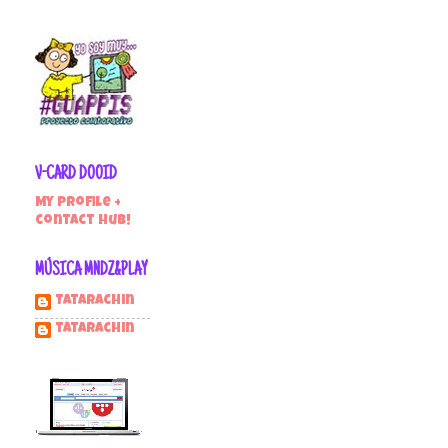
V-CARD DOOID
My profile +
contact hub!
MÚSICA MNDZ&PLAY
Tatarachin
tatarachin