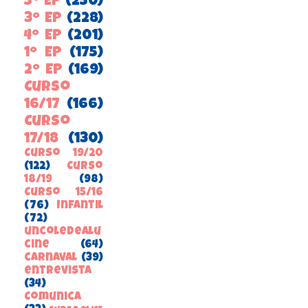
5º EP
(250)
3º EP
(228)
4º EP
(201)
1º EP
(175)
2º EP
(169)
Curso
16/17
(166)
Curso
17/18
(130)
Curso 19/20
(122)
Curso
18/19
(98)
Curso 15/16
(76)
Infantil
(72)
uncoledealu
cine
(64)
carnaval
(39)
entrevista
(34)
ComunicA