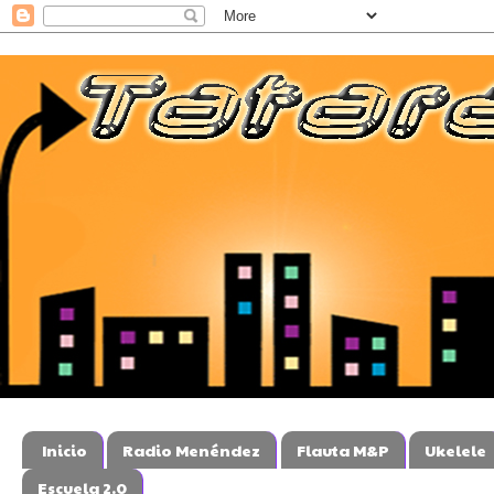
Inicio
Radio Menéndez
Flauta M&P
Ukelele
Escuela 2.0