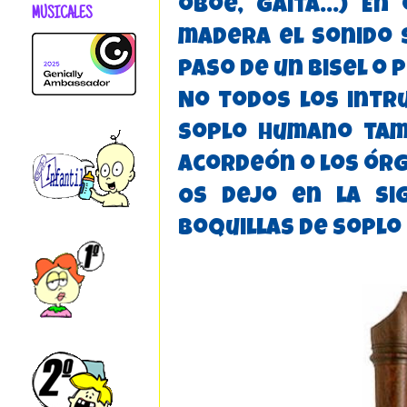
oboe, gaita...) E
MUSICALES
madera el sonido 
paso de un bisel o 
No todos los intr
soplo humano tam
acordeón o los órg
Os dejo en la si
boquillas de soplo