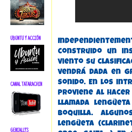
UBUNTU Y ACCIÓN
Independientem
construido un in
viento su clasific
vendrá dada en g
sonido. En los in
CANAL TATARACHIN
proviene al hacer
llamada lengüet
boquilla. Algun
lengüeta (clarine
GENIALLYS