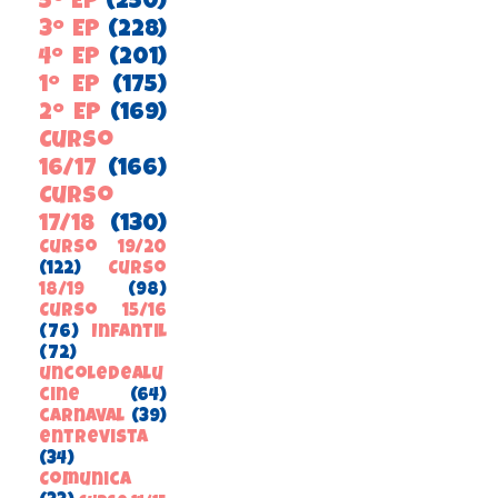
5º EP
(250)
3º EP
(228)
4º EP
(201)
1º EP
(175)
2º EP
(169)
Curso
16/17
(166)
Curso
17/18
(130)
Curso 19/20
(122)
Curso
18/19
(98)
Curso 15/16
(76)
Infantil
(72)
uncoledealu
cine
(64)
carnaval
(39)
entrevista
(34)
ComunicA