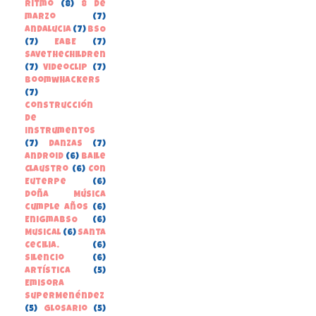
Ritmo
(8)
8 de
marzo
(7)
Andalucia
(7)
BSO
(7)
EABE
(7)
SaveTheChildren
(7)
Videoclip
(7)
boomwhackers
(7)
construcción
de
instrumentos
(7)
danzas
(7)
Android
(6)
Baile
Claustro
(6)
Con
Euterpe
(6)
Doña Música
cumple años
(6)
EnigmaBSO
(6)
Musical
(6)
Santa
Cecilia.
(6)
Silencio
(6)
Artística
(5)
Emisora
SuperMenéndez
(5)
Glosario
(5)