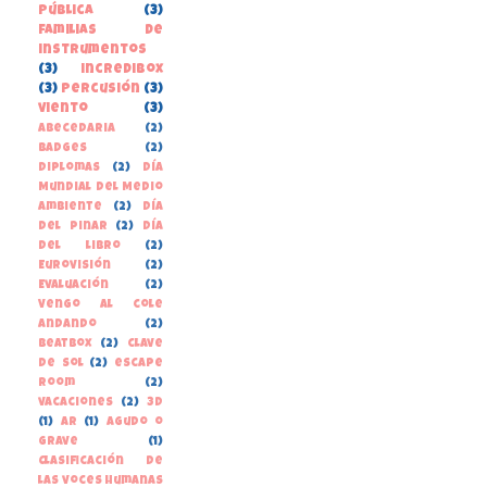
pública
(3)
familias de
instrumentos
(3)
incredibox
(3)
percusión
(3)
viento
(3)
Abecedaria
(2)
Badges
(2)
Diplomas
(2)
Día
Mundial del Medio
Ambiente
(2)
Día
del Pinar
(2)
Día
del libro
(2)
Eurovisión
(2)
Evaluación
(2)
Vengo al cole
andando
(2)
beatbox
(2)
clave
de sol
(2)
escape
room
(2)
vacaciones
(2)
3D
(1)
AR
(1)
Agudo o
grave
(1)
Clasificación de
las voces humanas