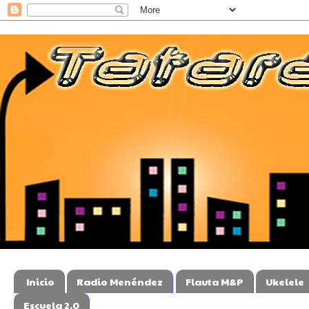
Inicio
Radio Menéndez
Flauta M&P
Ukelele
Escuela 2.0