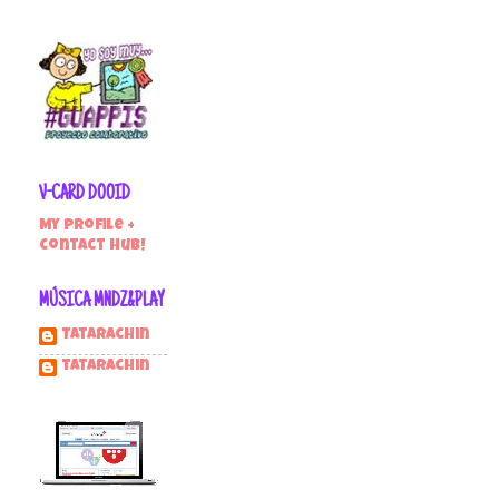
V-CARD DOOID
My profile +
contact hub!
MÚSICA MNDZ&PLAY
Tatarachin
tatarachin