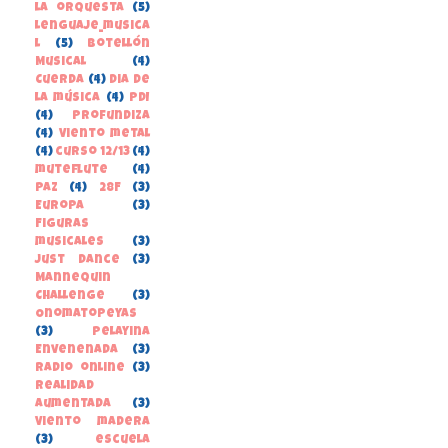
la orquesta
(5)
lenguaje_musica
l
(5)
Botellón
Musical
(4)
Cuerda
(4)
Dia de
la música
(4)
PDI
(4)
Profundiza
(4)
Viento metal
(4)
curso 12/13
(4)
muteflute
(4)
paz
(4)
28F
(3)
Europa
(3)
Figuras
musicales
(3)
Just Dance
(3)
Mannequin
Challenge
(3)
Onomatopeyas
(3)
Pelayina
Envenenada
(3)
Radio online
(3)
Realidad
Aumentada
(3)
Viento madera
(3)
escuela