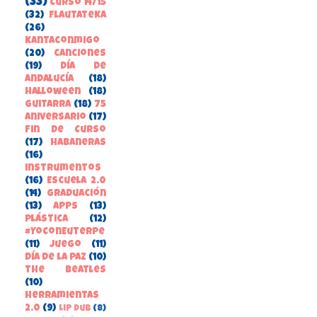
(33)
Curso 14/15
(32)
FlautateKa
(26)
kantaconmigo
(20)
canciones
(19)
Día de
Andalucía
(18)
Halloween
(18)
guitarra
(18)
75
aniversario
(17)
Fin de Curso
(17)
habaneras
(16)
instrumentos
(16)
Escuela 2.0
(14)
Graduación
(13)
apps
(13)
Plástica
(12)
#YoConEuterpe
(11)
juego
(11)
Día de la Paz
(10)
the beatles
(10)
herramientas
2.0
(9)
Lip Dub
(8)