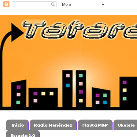
Inicio
Radio Menéndez
Flauta M&P
Ukelele
Escuela 2.0