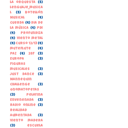
la orquesta
(5)
lenguaje_musica
l
(5)
Botellón
Musical
(4)
Cuerda
(4)
Dia de
la música
(4)
PDI
(4)
Profundiza
(4)
Viento metal
(4)
curso 12/13
(4)
muteflute
(4)
paz
(4)
28F
(3)
Europa
(3)
Figuras
musicales
(3)
Just Dance
(3)
Mannequin
Challenge
(3)
Onomatopeyas
(3)
Pelayina
Envenenada
(3)
Radio online
(3)
Realidad
Aumentada
(3)
Viento madera
(3)
escuela