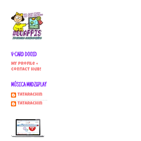
V-CARD DOOID
My profile +
contact hub!
MÚSICA MNDZ&PLAY
Tatarachin
tatarachin