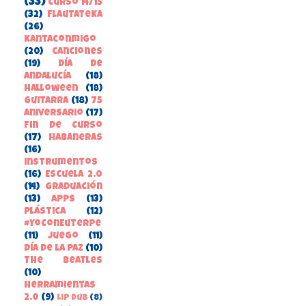
(33)
Curso 14/15
(32)
FlautateKa
(26)
kantaconmigo
(20)
canciones
(19)
Día de
Andalucía
(18)
Halloween
(18)
guitarra
(18)
75
aniversario
(17)
Fin de Curso
(17)
habaneras
(16)
instrumentos
(16)
Escuela 2.0
(14)
Graduación
(13)
apps
(13)
Plástica
(12)
#YoConEuterpe
(11)
juego
(11)
Día de la Paz
(10)
the beatles
(10)
herramientas
2.0
(9)
Lip Dub
(8)