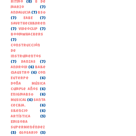
Ritmo
(8)
8 de
marzo
(7)
Andalucia
(7)
BSO
(7)
EABE
(7)
SaveTheChildren
(7)
Videoclip
(7)
boomwhackers
(7)
construcción
de
instrumentos
(7)
danzas
(7)
Android
(6)
Baile
Claustro
(6)
Con
Euterpe
(6)
Doña Música
cumple años
(6)
EnigmaBSO
(6)
Musical
(6)
Santa
Cecilia.
(6)
Silencio
(6)
Artística
(5)
Emisora
SuperMenéndez
(5)
Glosario
(5)