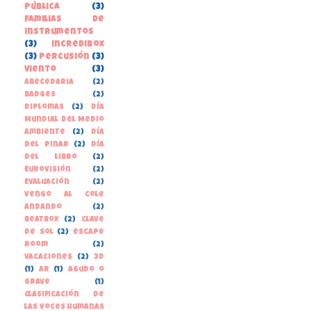
pública
(3)
familias de
instrumentos
(3)
incredibox
(3)
percusión
(3)
viento
(3)
Abecedaria
(2)
Badges
(2)
Diplomas
(2)
Día
Mundial del Medio
Ambiente
(2)
Día
del Pinar
(2)
Día
del libro
(2)
Eurovisión
(2)
Evaluación
(2)
Vengo al cole
andando
(2)
beatbox
(2)
clave
de sol
(2)
escape
room
(2)
vacaciones
(2)
3D
(1)
AR
(1)
Agudo o
grave
(1)
Clasificación de
las voces humanas