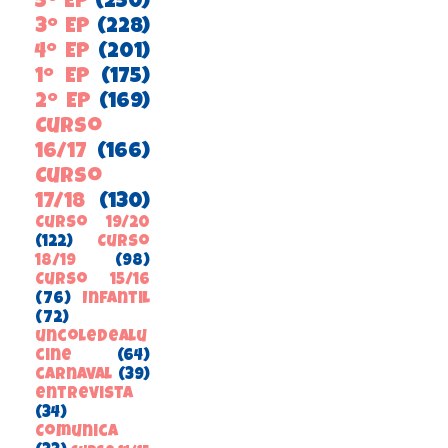
5º EP
(250)
3º EP
(228)
4º EP
(201)
1º EP
(175)
2º EP
(169)
Curso
16/17
(166)
Curso
17/18
(130)
Curso 19/20
(122)
Curso
18/19
(98)
Curso 15/16
(76)
Infantil
(72)
uncoledealu
cine
(64)
carnaval
(39)
entrevista
(34)
ComunicA