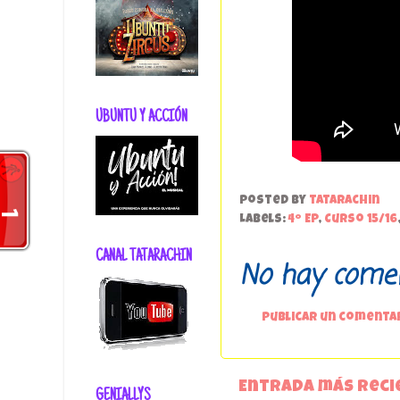
UBUNTU Y ACCIÓN
Posted by
tatarachin
Labels:
4º EP
,
Curso 15/16
CANAL TATARACHIN
No hay comen
Publicar un comenta
Entrada más reci
GENIALLYS