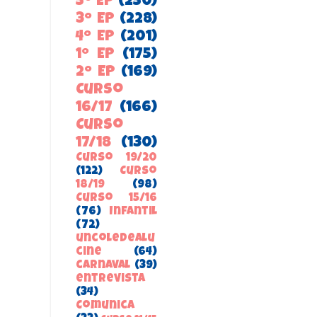
5º EP
(250)
3º EP
(228)
4º EP
(201)
1º EP
(175)
2º EP
(169)
Curso
16/17
(166)
Curso
17/18
(130)
Curso 19/20
(122)
Curso
18/19
(98)
Curso 15/16
(76)
Infantil
(72)
uncoledealu
cine
(64)
carnaval
(39)
entrevista
(34)
ComunicA