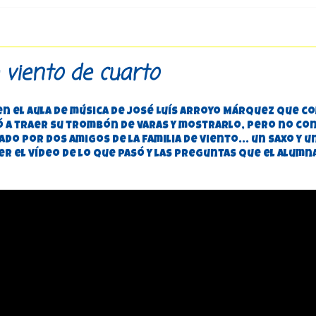
 viento de cuarto
 en el aula de música de José Luís Arroyo Márquez que c
 a traer su trombón de varas y mostrarlo, pero no co
o por dos amigos de la familia de viento... un saxo y u
r el vídeo de lo que pasó y las preguntas que el alumn