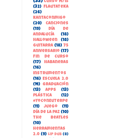
(33)
Curso 14/15
(32)
FlautateKa
(26)
kantaconmigo
(20)
canciones
(19)
Día de
Andalucía
(18)
Halloween
(18)
guitarra
(18)
75
aniversario
(17)
Fin de Curso
(17)
habaneras
(16)
instrumentos
(16)
Escuela 2.0
(14)
Graduación
(13)
apps
(13)
Plástica
(12)
#YoConEuterpe
(11)
juego
(11)
Día de la Paz
(10)
the beatles
(10)
herramientas
2.0
(9)
Lip Dub
(8)