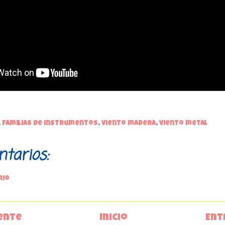
,
familias de instrumentos
,
Viento madera
,
Viento metal
tarios:
rio
ente
Inicio
Ent