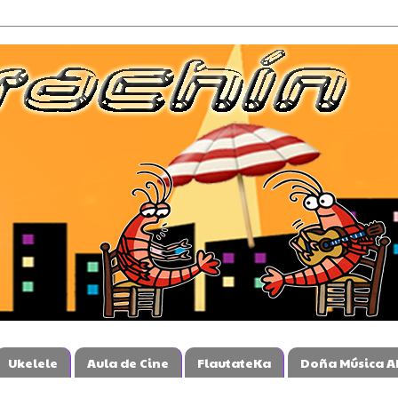
Ukelele
Aula de Cine
FlautateKa
Doña Música A