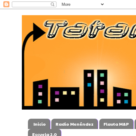
Inicio
Radio Menéndez
Flauta M&P
Escuela 2.0