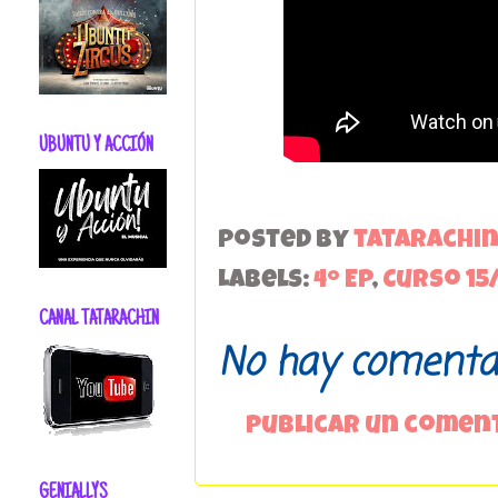
UBUNTU Y ACCIÓN
Posted by
tatarachi
Labels:
4º EP
,
Curso 15
CANAL TATARACHIN
No hay comentar
Publicar un comen
GENIALLYS