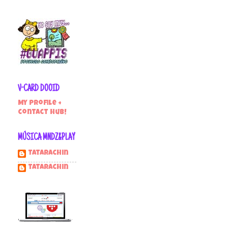
V-CARD DOOID
My profile +
contact hub!
MÚSICA MNDZ&PLAY
Tatarachin
tatarachin