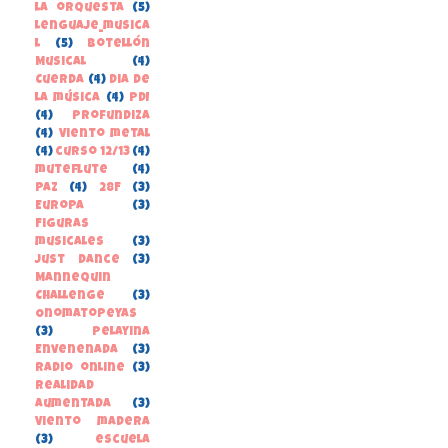
la orquesta
(5)
lenguaje_musica
l
(5)
Botellón
Musical
(4)
Cuerda
(4)
Dia de
la música
(4)
PDI
(4)
Profundiza
(4)
Viento metal
(4)
curso 12/13
(4)
muteflute
(4)
paz
(4)
28F
(3)
Europa
(3)
Figuras
musicales
(3)
Just Dance
(3)
Mannequin
Challenge
(3)
Onomatopeyas
(3)
Pelayina
Envenenada
(3)
Radio online
(3)
Realidad
Aumentada
(3)
Viento madera
(3)
escuela