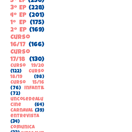
5º EP
(250)
3º EP
(228)
4º EP
(201)
1º EP
(175)
2º EP
(169)
Curso
16/17
(166)
Curso
17/18
(130)
Curso 19/20
(122)
Curso
18/19
(98)
Curso 15/16
(76)
Infantil
(72)
uncoledealu
cine
(64)
carnaval
(39)
entrevista
(34)
ComunicA