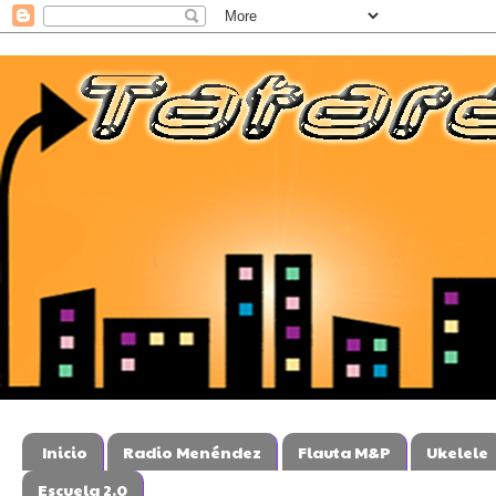
Inicio
Radio Menéndez
Flauta M&P
Ukelele
Escuela 2.0