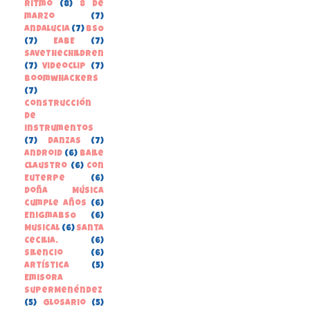
Ritmo
(8)
8 de
marzo
(7)
Andalucia
(7)
BSO
(7)
EABE
(7)
SaveTheChildren
(7)
Videoclip
(7)
boomwhackers
(7)
construcción
de
instrumentos
(7)
danzas
(7)
Android
(6)
Baile
Claustro
(6)
Con
Euterpe
(6)
Doña Música
cumple años
(6)
EnigmaBSO
(6)
Musical
(6)
Santa
Cecilia.
(6)
Silencio
(6)
Artística
(5)
Emisora
SuperMenéndez
(5)
Glosario
(5)