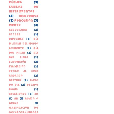
pública
(3)
familias de
instrumentos
(3)
incredibox
(3)
percusión
(3)
viento
(3)
Abecedaria
(2)
Badges
(2)
Diplomas
(2)
Día
Mundial del Medio
Ambiente
(2)
Día
del Pinar
(2)
Día
del libro
(2)
Eurovisión
(2)
Evaluación
(2)
Vengo al cole
andando
(2)
beatbox
(2)
clave
de sol
(2)
escape
room
(2)
vacaciones
(2)
3D
(1)
AR
(1)
Agudo o
grave
(1)
Clasificación de
las voces humanas