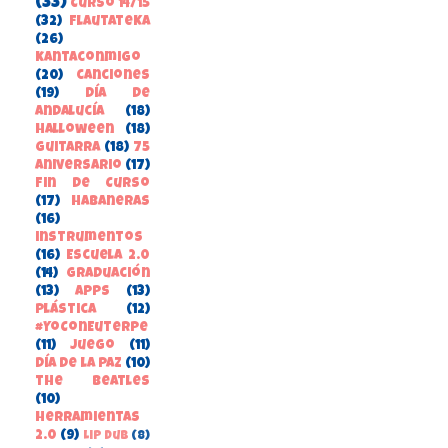
(33)
Curso 14/15
(32)
FlautateKa
(26)
kantaconmigo
(20)
canciones
(19)
Día de
Andalucía
(18)
Halloween
(18)
guitarra
(18)
75
aniversario
(17)
Fin de Curso
(17)
habaneras
(16)
instrumentos
(16)
Escuela 2.0
(14)
Graduación
(13)
apps
(13)
Plástica
(12)
#YoConEuterpe
(11)
juego
(11)
Día de la Paz
(10)
the beatles
(10)
herramientas
2.0
(9)
Lip Dub
(8)