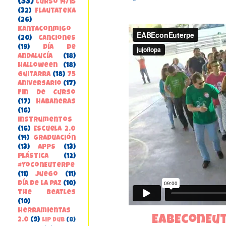
(33)
Curso 14/15
(32)
FlautateKa
(26)
kantaconmigo
(20)
canciones
(19)
Día de
Andalucía
(18)
Halloween
(18)
guitarra
(18)
75
aniversario
(17)
Fin de Curso
(17)
habaneras
(16)
instrumentos
(16)
Escuela 2.0
(14)
Graduación
(13)
apps
(13)
Plástica
(12)
#YoConEuterpe
(11)
juego
(11)
Día de la Paz
(10)
the beatles
(10)
herramientas
EABEconEu
2.0
(9)
Lip Dub
(8)