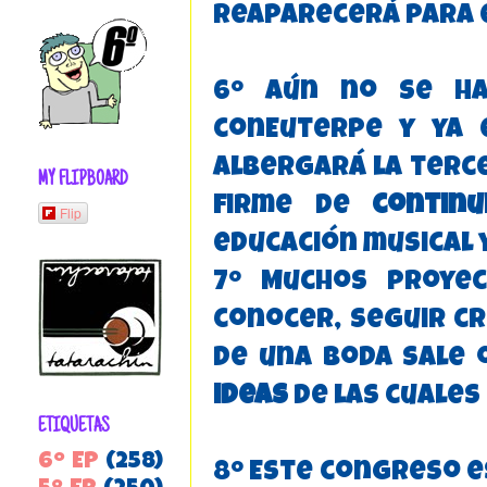
reaparecerá para 
6º Aún no se ha
conEuterpe y ya 
albergará la terce
MY FLIPBOARD
firme de
continu
Flip
educación musical y
7º Muchos proye
conocer, seguir cr
de una boda sale 
ideas
de las cuales
ETIQUETAS
6º EP
(258)
8º Este congreso e