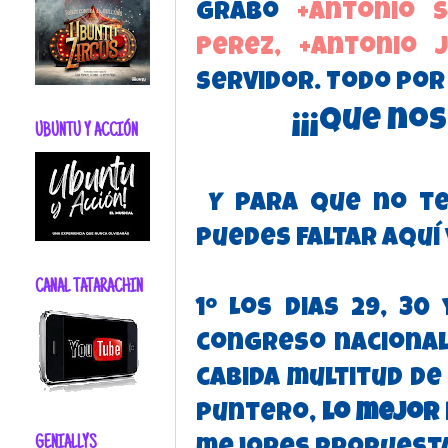
grabó
+Antonio S
Perez,
+Antonio J
servidor. Todo por 
¡¡¡Que no
UBUNTU Y ACCIÓN
Y para que no te
puedes faltar aquí
CANAL TATARACHIN
1º Los dias 29, 3
congreso nacional
cabida multitud de
puntero,
lo mejor
GENIALLYS