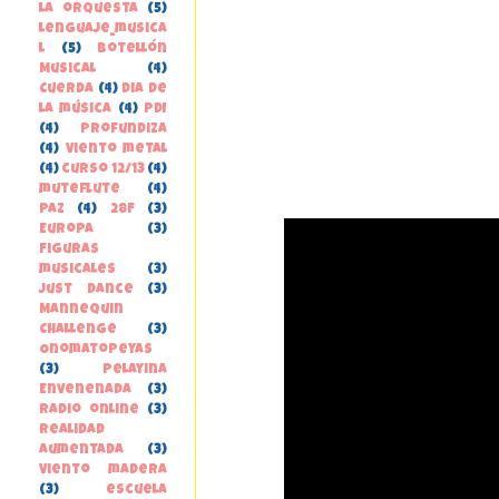
la orquesta
(5)
lenguaje_musica
l
(5)
Botellón
Musical
(4)
Cuerda
(4)
Dia de
la música
(4)
PDI
(4)
Profundiza
(4)
Viento metal
(4)
curso 12/13
(4)
muteflute
(4)
paz
(4)
28F
(3)
Europa
(3)
Figuras
musicales
(3)
Just Dance
(3)
Mannequin
Challenge
(3)
Onomatopeyas
(3)
Pelayina
Envenenada
(3)
Radio online
(3)
Realidad
Aumentada
(3)
Viento madera
(3)
escuela