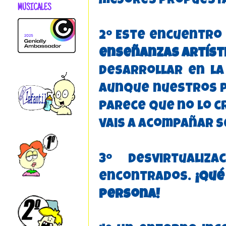
mejores propuestas
MUSICALES
2º Este encuentro
enseñanzas artíst
desarrollar en la
aunque nuestros p
parece que no lo c
vais a acompañar s
3º Desvirtuali
encontrados.
¡Qué
persona!