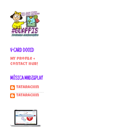
V-CARD DOOID
My profile +
contact hub!
MÚSICA MNDZ&PLAY
Tatarachin
tatarachin