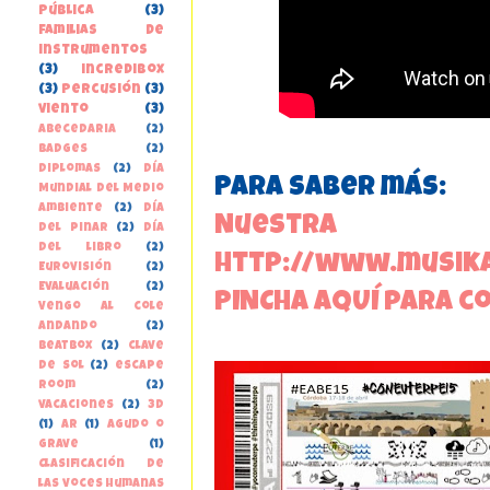
pública
(3)
familias de
instrumentos
(3)
incredibox
(3)
percusión
(3)
viento
(3)
Abecedaria
(2)
Badges
(2)
Diplomas
(2)
Día
Para saber más:
Mundial del Medio
Ambiente
(2)
Día
Nue
del Pinar
(2)
Día
del libro
(2)
http://www.musik
Eurovisión
(2)
Evaluación
(2)
PINCHA AQUÍ para c
Vengo al cole
andando
(2)
beatbox
(2)
clave
de sol
(2)
escape
room
(2)
vacaciones
(2)
3D
(1)
AR
(1)
Agudo o
grave
(1)
Clasificación de
las voces humanas