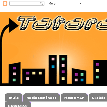
Inicio
Radio Menéndez
Flauta M&P
Ukelele
Escuela 2.0