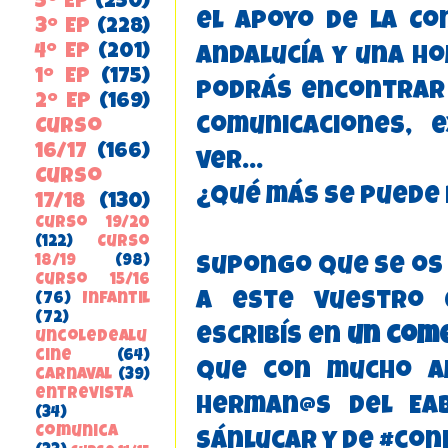
5º EP
(250)
el apoyo de la Co
3º EP
(228)
4º EP
(201)
Andalucía y una ho
1º EP
(175)
podrás encontra
2º EP
(169)
comunicaciones, 
Curso
16/17
(166)
ver...
Curso
¿Qué más se puede
17/18
(130)
Curso 19/20
(122)
Curso
18/19
(98)
Supongo que se os
Curso 15/16
a este vuestro 
(76)
Infantil
(72)
escribís en
un com
uncoledealu
cine
(64)
que con mucho a
carnaval
(39)
entrevista
herman@s del EA
(34)
ComunicA
Sánlucar y de #con