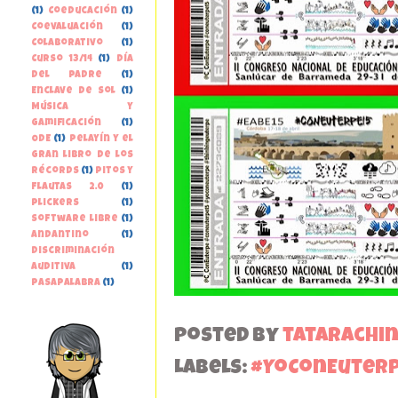
(1)
Coeducación
(1)
Coevaluación
(1)
Colaborativo
(1)
Curso 13/14
(1)
Día
del Padre
(1)
Enclave de Sol
(1)
Música y
gamificación
(1)
ODE
(1)
Pelayín y el
gran libro de los
récords
(1)
Pitos y
Flautas 2.0
(1)
Plickers
(1)
Software libre
(1)
andantino
(1)
discriminación
auditiva
(1)
pasapalabra
(1)
Posted by
tatarachi
Labels:
#YoConEuter