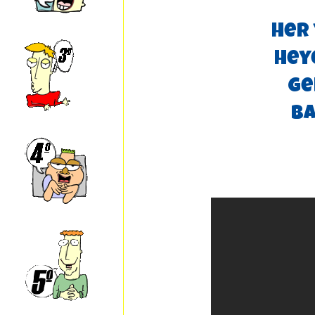
Her
Hey
Ge
Ba