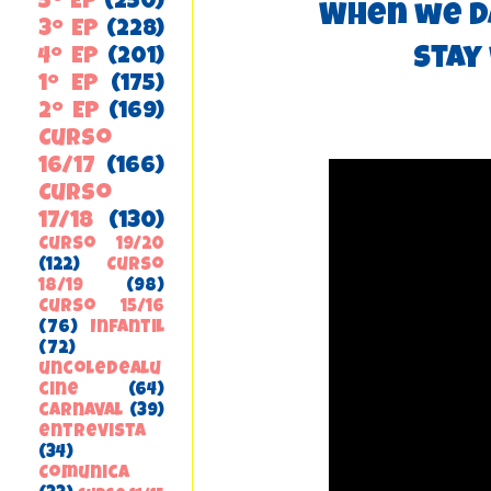
5º EP
(250)
When we d
3º EP
(228)
Stay
4º EP
(201)
1º EP
(175)
2º EP
(169)
Curso
16/17
(166)
Curso
17/18
(130)
Curso 19/20
(122)
Curso
18/19
(98)
Curso 15/16
(76)
Infantil
(72)
uncoledealu
cine
(64)
carnaval
(39)
entrevista
(34)
ComunicA