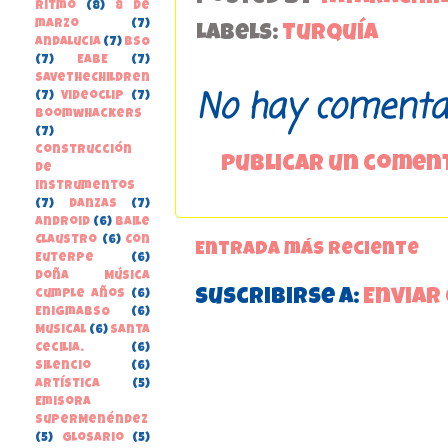
Ritmo
(8)
8 de
marzo
(7)
Labels:
Turquía
Andalucia
(7)
BSO
(7)
EABE
(7)
SaveTheChildren
No hay comentar
(7)
Videoclip
(7)
boomwhackers
(7)
construcción
Publicar un comen
de
instrumentos
(7)
danzas
(7)
Android
(6)
Baile
Claustro
(6)
Con
Entrada más reciente
Euterpe
(6)
Doña Música
Suscribirse a:
Enviar
cumple años
(6)
EnigmaBSO
(6)
Musical
(6)
Santa
Cecilia.
(6)
Silencio
(6)
Artística
(5)
Emisora
SuperMenéndez
(5)
Glosario
(5)