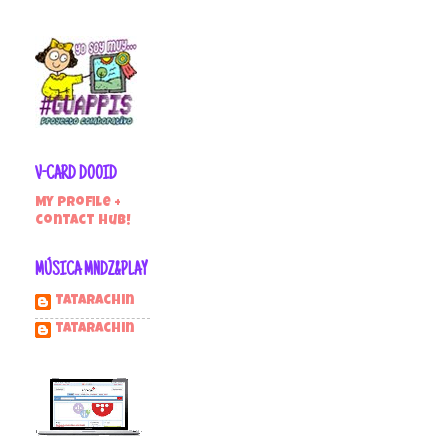
V-CARD DOOID
My profile +
contact hub!
MÚSICA MNDZ&PLAY
Tatarachin
tatarachin