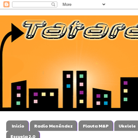
Inicio
Radio Menéndez
Flauta M&P
Ukelele
Escuela 2.0