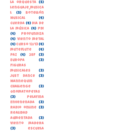
la orquesta
(5)
lenguaje_musica
l
(5)
Botellón
Musical
(4)
Cuerda
(4)
Dia de
la música
(4)
PDI
(4)
Profundiza
(4)
Viento metal
(4)
curso 12/13
(4)
muteflute
(4)
paz
(4)
28F
(3)
Europa
(3)
Figuras
musicales
(3)
Just Dance
(3)
Mannequin
Challenge
(3)
Onomatopeyas
(3)
Pelayina
Envenenada
(3)
Radio online
(3)
Realidad
Aumentada
(3)
Viento madera
(3)
escuela