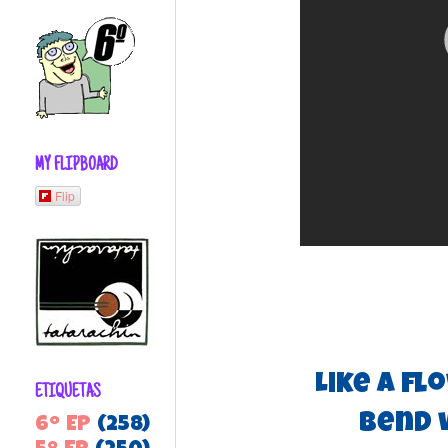
MY FLIPBOARD
Flip
Like a f
ETIQUETAS
Bend 
6º EP
(258)