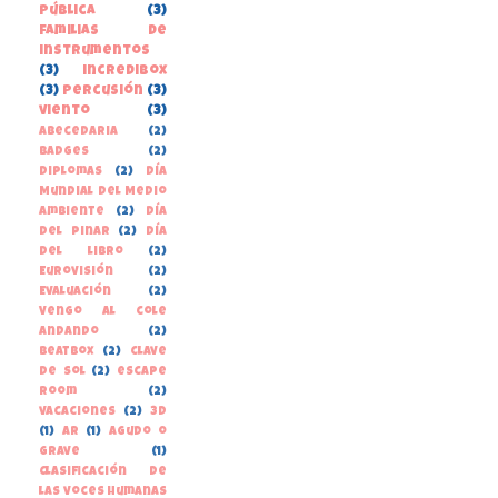
pública
(3)
familias de
instrumentos
(3)
incredibox
(3)
percusión
(3)
viento
(3)
Abecedaria
(2)
Badges
(2)
Diplomas
(2)
Día
Mundial del Medio
Ambiente
(2)
Día
del Pinar
(2)
Día
del libro
(2)
Eurovisión
(2)
Evaluación
(2)
Vengo al cole
andando
(2)
beatbox
(2)
clave
de sol
(2)
escape
room
(2)
vacaciones
(2)
3D
(1)
AR
(1)
Agudo o
grave
(1)
Clasificación de
las voces humanas