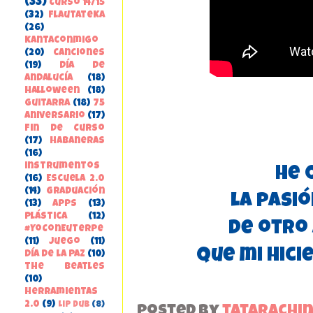
(33)
Curso 14/15
(32)
FlautateKa
(26)
kantaconmigo
(20)
canciones
(19)
Día de
Andalucía
(18)
Halloween
(18)
guitarra
(18)
75
aniversario
(17)
Fin de Curso
(17)
habaneras
(16)
instrumentos
He 
(16)
Escuela 2.0
(14)
Graduación
la pasi
(13)
apps
(13)
Plástica
(12)
de otro 
#YoConEuterpe
(11)
juego
(11)
que mi hicie
Día de la Paz
(10)
the beatles
(10)
herramientas
2.0
(9)
Lip Dub
(8)
Posted by
tatarachi