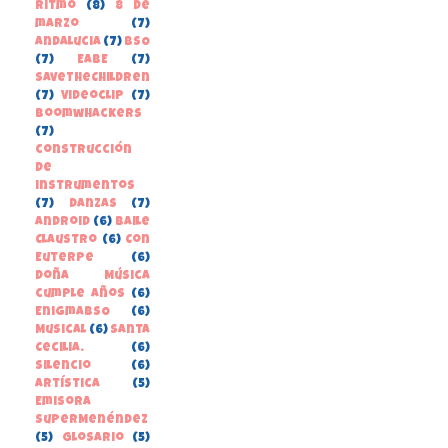
Ritmo
(8)
8 de
marzo
(7)
Andalucia
(7)
BSO
(7)
EABE
(7)
SaveTheChildren
(7)
Videoclip
(7)
boomwhackers
(7)
construcción
de
instrumentos
(7)
danzas
(7)
Android
(6)
Baile
Claustro
(6)
Con
Euterpe
(6)
Doña Música
cumple años
(6)
EnigmaBSO
(6)
Musical
(6)
Santa
Cecilia.
(6)
Silencio
(6)
Artística
(5)
Emisora
SuperMenéndez
(5)
Glosario
(5)