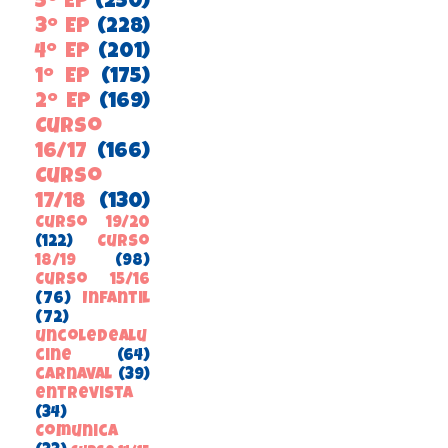
5º EP
(250)
3º EP
(228)
4º EP
(201)
1º EP
(175)
2º EP
(169)
Curso
16/17
(166)
Curso
17/18
(130)
Curso 19/20
(122)
Curso
18/19
(98)
Curso 15/16
(76)
Infantil
(72)
uncoledealu
cine
(64)
carnaval
(39)
entrevista
(34)
ComunicA