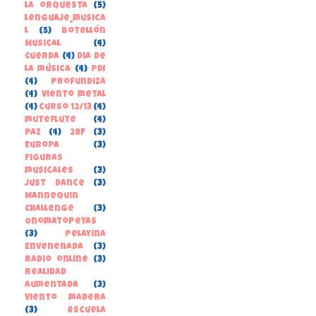
la orquesta
(5)
lenguaje_musica
l
(5)
Botellón
Musical
(4)
Cuerda
(4)
Dia de
la música
(4)
PDI
(4)
Profundiza
(4)
Viento metal
(4)
curso 12/13
(4)
muteflute
(4)
paz
(4)
28F
(3)
Europa
(3)
Figuras
musicales
(3)
Just Dance
(3)
Mannequin
Challenge
(3)
Onomatopeyas
(3)
Pelayina
Envenenada
(3)
Radio online
(3)
Realidad
Aumentada
(3)
Viento madera
(3)
escuela