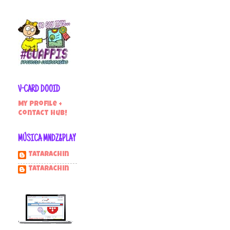
V-CARD DOOID
My profile +
contact hub!
MÚSICA MNDZ&PLAY
Tatarachin
tatarachin