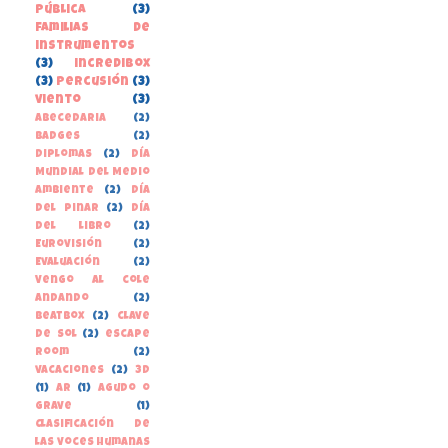
pública
(3)
familias de
instrumentos
(3)
incredibox
(3)
percusión
(3)
viento
(3)
Abecedaria
(2)
Badges
(2)
Diplomas
(2)
Día
Mundial del Medio
Ambiente
(2)
Día
del Pinar
(2)
Día
del libro
(2)
Eurovisión
(2)
Evaluación
(2)
Vengo al cole
andando
(2)
beatbox
(2)
clave
de sol
(2)
escape
room
(2)
vacaciones
(2)
3D
(1)
AR
(1)
Agudo o
grave
(1)
Clasificación de
las voces humanas