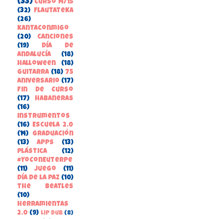
(33)
Curso 14/15
(32)
FlautateKa
(26)
kantaconmigo
(20)
canciones
(19)
Día de
Andalucía
(18)
Halloween
(18)
guitarra
(18)
75
aniversario
(17)
Fin de Curso
(17)
habaneras
(16)
instrumentos
(16)
Escuela 2.0
(14)
Graduación
(13)
apps
(13)
Plástica
(12)
#YoConEuterpe
(11)
juego
(11)
Día de la Paz
(10)
the beatles
(10)
herramientas
2.0
(9)
Lip Dub
(8)