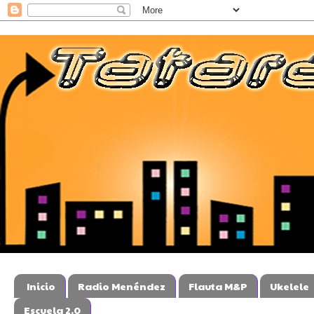
Inicio
Radio Menéndez
Flauta M&P
Ukelele
Escuela 2.0