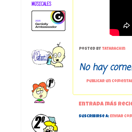
MUSICALES
Posted by
tatarachin
No hay comen
Publicar un comenta
Entrada más reci
Suscribirse a:
Enviar co