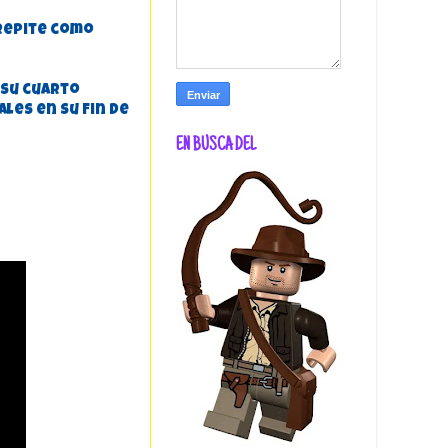
 repite como
, su cuarto
ales en su Fin de
EN BUSCA DEL