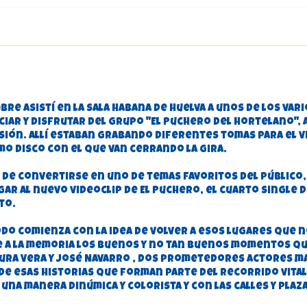
bre asistí en la sala Habana de Huelva a unos de los va
iar y disfrutar del grupo "El Puchero del Hortelano", 
ón. Allí estaban grabando diferentes tomas para el v
mo disco con el que van cerrando la gira.
 de convertirse en uno de temas favoritos del público, 
gar al nuevo videoclip de El Puchero, el cuarto single d
to.
odo comienza con la idea de volver a esos lugares que 
 a la memoria los buenos y no tan buenos momentos que
ura Vera y José Navarro , dos prometedores actores m
de esas historias que forman parte del recorrido vita
na manera dinúmica y colorista y con las calles y plaz