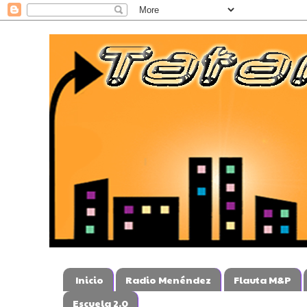
Inicio
Radio Menéndez
Flauta M&P
Escuela 2.0