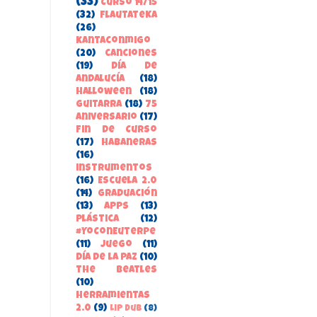
(33)
Curso 14/15
(32)
FlautateKa
(26)
kantaconmigo
(20)
canciones
(19)
Día de
Andalucía
(18)
Halloween
(18)
guitarra
(18)
75
aniversario
(17)
Fin de Curso
(17)
habaneras
(16)
instrumentos
(16)
Escuela 2.0
(14)
Graduación
(13)
apps
(13)
Plástica
(12)
#YoConEuterpe
(11)
juego
(11)
Día de la Paz
(10)
the beatles
(10)
herramientas
2.0
(9)
Lip Dub
(8)