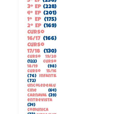
5º EP
(250)
3º EP
(228)
4º EP
(201)
1º EP
(175)
2º EP
(169)
Curso
16/17
(166)
Curso
17/18
(130)
Curso 19/20
(122)
Curso
18/19
(98)
Curso 15/16
(76)
Infantil
(72)
uncoledealu
cine
(64)
carnaval
(39)
entrevista
(34)
ComunicA