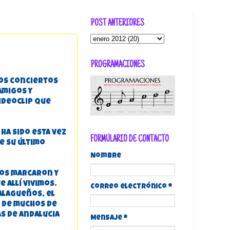
POST ANTERIORES
PROGRAMACIONES
rios conciertos
amigos y
ideoclip que
ha sido esta vez
FORMULARIO DE CONTACTO
e su último
Nombre
nos marcaron y
 allí vivimos.
Correo electrónico
*
alagueños, el
l de muchos de
as de Andalucia
Mensaje
*