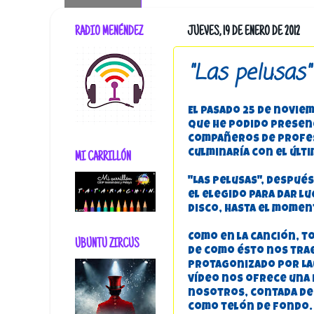
RADIO MENÉNDEZ
JUEVES, 19 DE ENERO DE 2012
"Las pelusas"
El pasado 25 de noviem
que he podido presenc
compañeros de profesi
culminaría con el últi
MI CARRILLÓN
"Las Pelusas", después
el elegido para dar lu
disco, hasta el momen
Como en la canción, t
UBUNTU ZIRCUS
de como ésto nos trae
Protagonizado por La
vídeo nos ofrece una 
nosotros, contada de u
como telón de fondo.