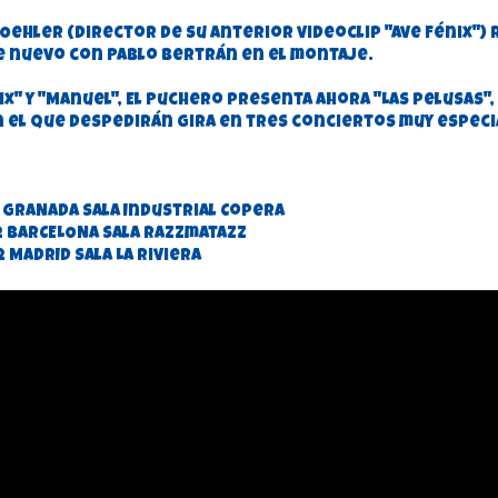
Oehler (director de su anterior videoclip "Ave Fénix")
e nuevo con Pablo Bertrán en el montaje.
énix" y "Manuel", El Puchero presenta ahora "Las pelusas"
on el que despedirán gira en tres conciertos muy especi
2 GRANADA Sala Industrial Copera
2 BARCELONA Sala Razzmatazz
 MADRID Sala La Riviera