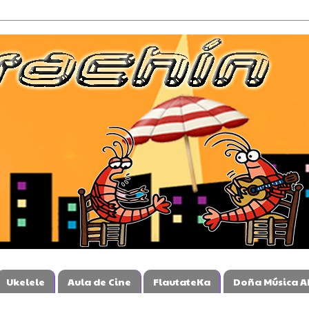
Ukelele
Aula de Cine
FlautateKa
Doña Música A