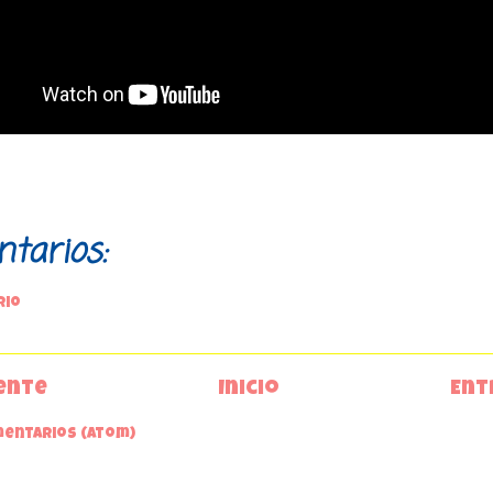
tarios:
rio
ente
Inicio
Ent
mentarios (Atom)