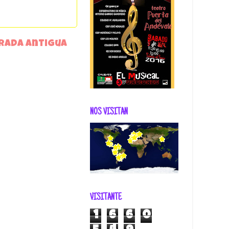
rada antigua
NOS VISITAN
VISITANTE
1
6
6
0