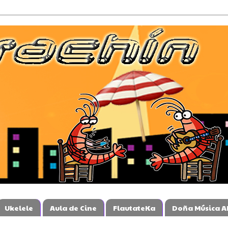
Ukelele
Aula de Cine
FlautateKa
Doña Música A