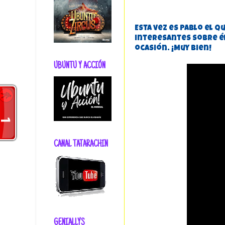
Esta vez es Pablo el 
interesantes sobre él
ocasión. ¡Muy bien!
UBUNTU Y ACCIÓN
CANAL TATARACHIN
GENIALLYS