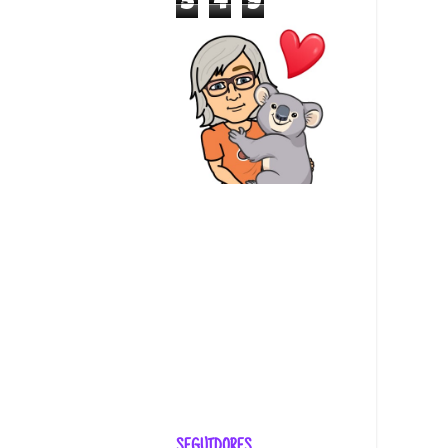
5
4
9