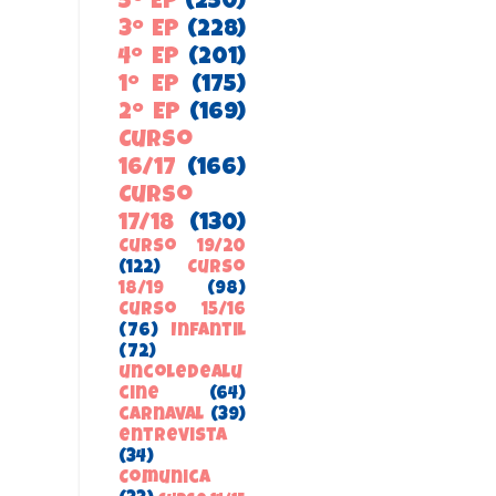
5º EP
(250)
3º EP
(228)
4º EP
(201)
1º EP
(175)
2º EP
(169)
Curso
16/17
(166)
Curso
17/18
(130)
Curso 19/20
(122)
Curso
18/19
(98)
Curso 15/16
(76)
Infantil
(72)
uncoledealu
cine
(64)
carnaval
(39)
entrevista
(34)
ComunicA