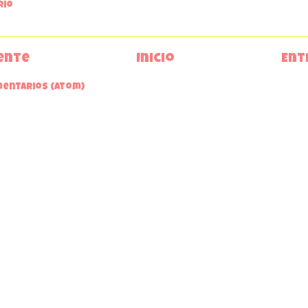
rio
ente
Inicio
Ent
mentarios (Atom)