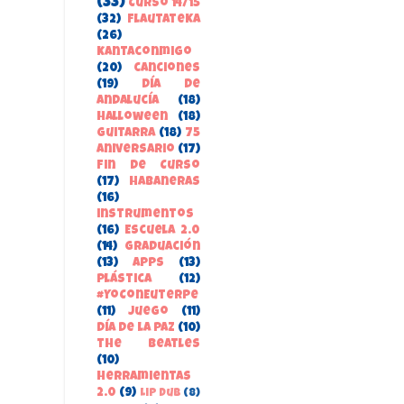
(33)
Curso 14/15
(32)
FlautateKa
(26)
kantaconmigo
(20)
canciones
(19)
Día de
Andalucía
(18)
Halloween
(18)
guitarra
(18)
75
aniversario
(17)
Fin de Curso
(17)
habaneras
(16)
instrumentos
(16)
Escuela 2.0
(14)
Graduación
(13)
apps
(13)
Plástica
(12)
#YoConEuterpe
(11)
juego
(11)
Día de la Paz
(10)
the beatles
(10)
herramientas
2.0
(9)
Lip Dub
(8)