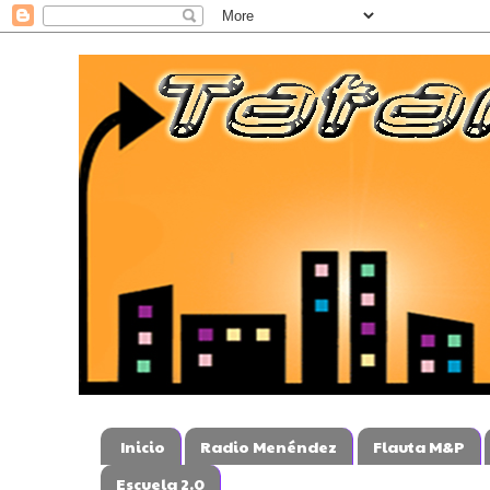
Inicio
Radio Menéndez
Flauta M&P
Escuela 2.0