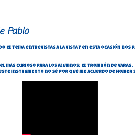
e Pablo
 el tema entrevistas a la vista y en esta ocasión nos p
l más curioso para los alumnos: el trombón de varas.
este instrumento no sé por qué me acuerdo de Homer S