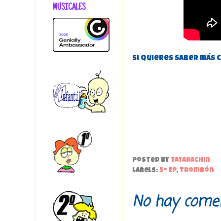
MUSICALES
Si quieres saber más 
Posted by
tatarachin
Labels:
5º EP
,
trombón
No hay comen