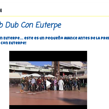
11
b Dub Con Euterpe
Con Euterpe... este es un pequeño avance antes de la pr
. con Euterpe!