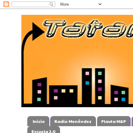
Inicio
Radio Menéndez
Flauta M&P
Escuela 2.0