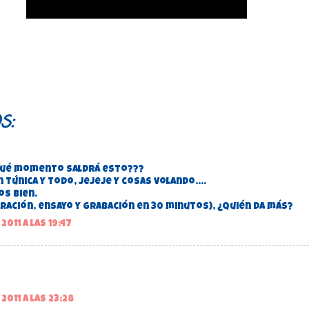
s:
 qué momento saldrá esto???
n túnica y todo, jejeje y cosas volando....
os bien.
ración, ensayo y grabación en 30 minutos), ¿quién da más?
2011 a las 19:47
2011 a las 23:28