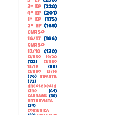
5º EP
(250)
3º EP
(228)
4º EP
(201)
1º EP
(175)
2º EP
(169)
Curso
16/17
(166)
Curso
17/18
(130)
Curso 19/20
(122)
Curso
18/19
(98)
Curso 15/16
(76)
Infantil
(72)
uncoledealu
cine
(64)
carnaval
(39)
entrevista
(34)
ComunicA