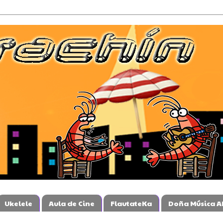
Ukelele
Aula de Cine
FlautateKa
Doña Música A