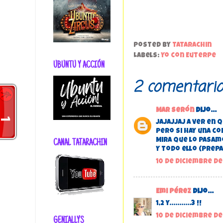
Posted by
tatarachin
Labels:
Yo con Euterpe
UBUNTU Y ACCIÓN
2 comentario
Mar Serón
dijo...
JAJAJJAJ a ver en
Pero si hay una co
Mira que lo pasam
CANAL TATARACHIN
Y todo ello (prepa
10 de diciembre de 
Emi Pérez
dijo...
1,2 y...........3 !!
10 de diciembre de 
GENIALLYS