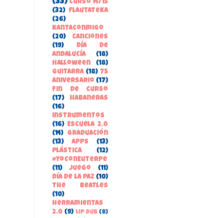
(33)
Curso 14/15
(32)
FlautateKa
(26)
kantaconmigo
(20)
canciones
(19)
Día de
Andalucía
(18)
Halloween
(18)
guitarra
(18)
75
aniversario
(17)
Fin de Curso
(17)
habaneras
(16)
instrumentos
(16)
Escuela 2.0
(14)
Graduación
(13)
apps
(13)
Plástica
(12)
#YoConEuterpe
(11)
juego
(11)
Día de la Paz
(10)
the beatles
(10)
herramientas
2.0
(9)
Lip Dub
(8)