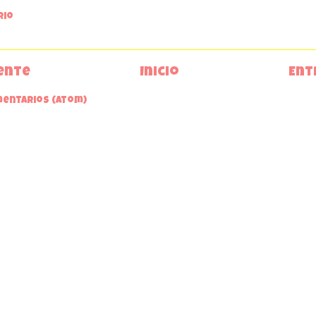
rio
ente
Inicio
Ent
mentarios (Atom)