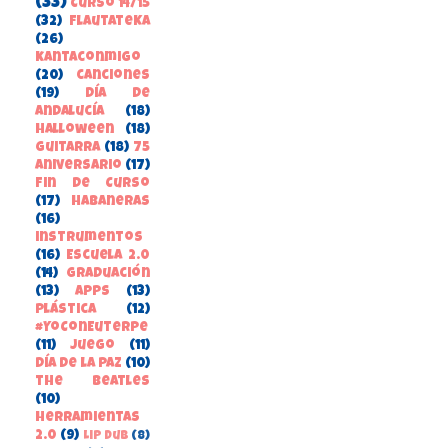
(33)
Curso 14/15
(32)
FlautateKa
(26)
kantaconmigo
(20)
canciones
(19)
Día de
Andalucía
(18)
Halloween
(18)
guitarra
(18)
75
aniversario
(17)
Fin de Curso
(17)
habaneras
(16)
instrumentos
(16)
Escuela 2.0
(14)
Graduación
(13)
apps
(13)
Plástica
(12)
#YoConEuterpe
(11)
juego
(11)
Día de la Paz
(10)
the beatles
(10)
herramientas
2.0
(9)
Lip Dub
(8)