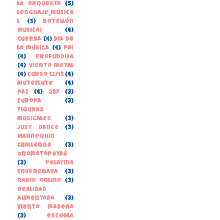
la orquesta
(5)
lenguaje_musica
l
(5)
Botellón
Musical
(4)
Cuerda
(4)
Dia de
la música
(4)
PDI
(4)
Profundiza
(4)
Viento metal
(4)
curso 12/13
(4)
muteflute
(4)
paz
(4)
28F
(3)
Europa
(3)
Figuras
musicales
(3)
Just Dance
(3)
Mannequin
Challenge
(3)
Onomatopeyas
(3)
Pelayina
Envenenada
(3)
Radio online
(3)
Realidad
Aumentada
(3)
Viento madera
(3)
escuela