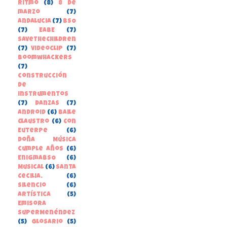
Ritmo
(8)
8 de
marzo
(7)
Andalucia
(7)
BSO
(7)
EABE
(7)
SaveTheChildren
(7)
Videoclip
(7)
boomwhackers
(7)
construcción
de
instrumentos
(7)
danzas
(7)
Android
(6)
Baile
Claustro
(6)
Con
Euterpe
(6)
Doña Música
cumple años
(6)
EnigmaBSO
(6)
Musical
(6)
Santa
Cecilia.
(6)
Silencio
(6)
Artística
(5)
Emisora
SuperMenéndez
(5)
Glosario
(5)