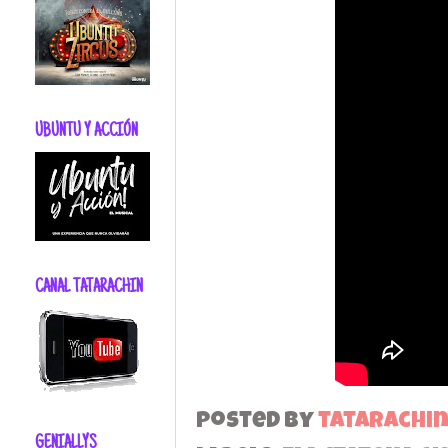
UBUNTU Y ACCIÓN
CANAL TATARACHIN
Posted by
tatarachi
GENIALLYS