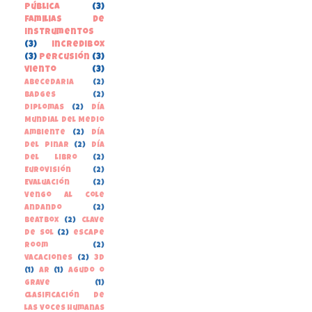
pública
(3)
familias de
instrumentos
(3)
incredibox
(3)
percusión
(3)
viento
(3)
Abecedaria
(2)
Badges
(2)
Diplomas
(2)
Día
Mundial del Medio
Ambiente
(2)
Día
del Pinar
(2)
Día
del libro
(2)
Eurovisión
(2)
Evaluación
(2)
Vengo al cole
andando
(2)
beatbox
(2)
clave
de sol
(2)
escape
room
(2)
vacaciones
(2)
3D
(1)
AR
(1)
Agudo o
grave
(1)
Clasificación de
las voces humanas