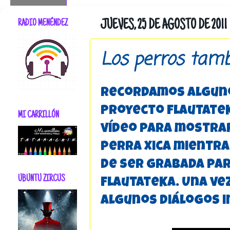
RADIO MENÉNDEZ
JUEVES, 25 DE AGOSTO DE 2011
Los perros tamb
Recordamos alguno
Proyecto FlautateK
MI CARRILLÓN
vídeo para mostra
perra Xica mientras
de ser grabada par
UBUNTU ZIRCUS
FlautateKa. Una ve
algunos diálogos i