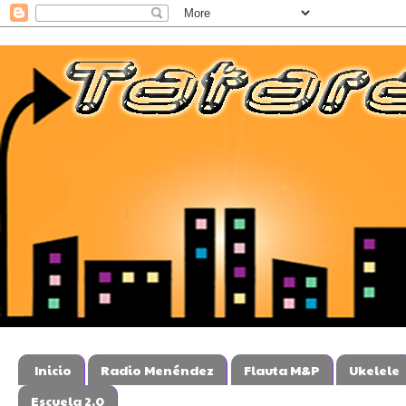
Inicio
Radio Menéndez
Flauta M&P
Ukelele
Escuela 2.0