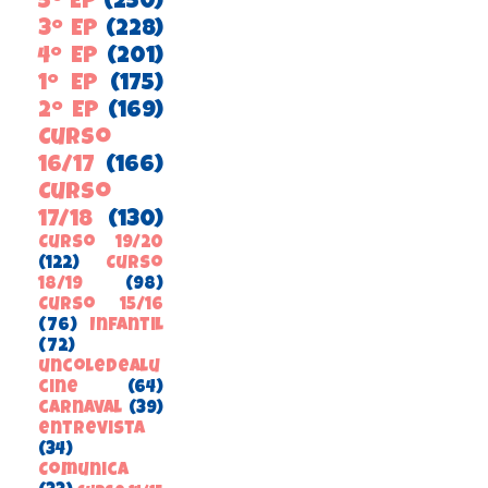
5º EP
(250)
3º EP
(228)
4º EP
(201)
1º EP
(175)
2º EP
(169)
Curso
16/17
(166)
Curso
17/18
(130)
Curso 19/20
(122)
Curso
18/19
(98)
Curso 15/16
(76)
Infantil
(72)
uncoledealu
cine
(64)
carnaval
(39)
entrevista
(34)
ComunicA