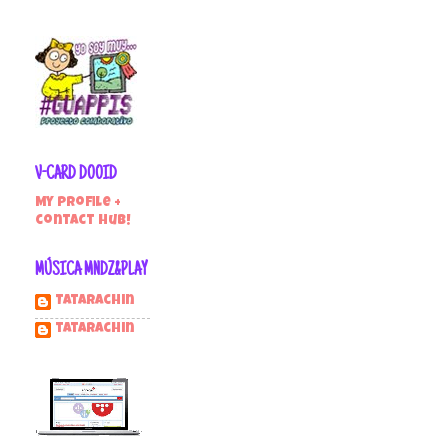
V-CARD DOOID
My profile +
contact hub!
MÚSICA MNDZ&PLAY
Tatarachin
tatarachin