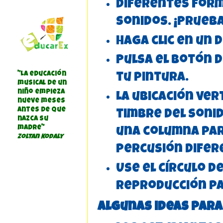
Diferentes form
sonidos. ¡Prueba
Haga clic en un
Pulsa el botón 
"La educación
tu pintura.
musical de un
niño empieza
La ubicación ver
nueve meses
antes de que
timbre del sonid
nazca su
madre"
una columna par
Zoltan Kodaly
percusión difer
Use el círculo d
reproducción pa
Algunas ideas para