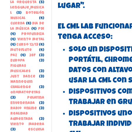
la orquesta
(5)
lugar".
lenguaje_musica
l
(5)
Botellón
Musical
(4)
Cuerda
(4)
Dia de
El CML Lab funciona
la música
(4)
PDI
(4)
Profundiza
tenga acceso:
(4)
Viento metal
(4)
curso 12/13
(4)
Solo un disposi
muteflute
(4)
paz
(4)
28F
(3)
portátil, Chrom
Europa
(3)
Figuras
datos con altav
musicales
(3)
Just Dance
(3)
usar la CML con
Mannequin
Challenge
(3)
Dispositivos co
Onomatopeyas
(3)
Pelayina
trabajar en gru
Envenenada
(3)
Radio online
(3)
Dispositivos uno
Realidad
Aumentada
(3)
trabajar indivi
Viento madera
(3)
escuela