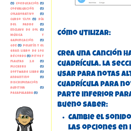
(1)
Coeducación
(1)
Coevaluación
(1)
Colaborativo
(1)
Curso 13/14
(1)
Día
del Padre
(1)
Enclave de Sol
(1)
Cómo utilizar:
Música y
gamificación
(1)
ODE
(1)
Pelayín y el
gran libro de los
Crea una canción ha
récords
(1)
Pitos y
Flautas 2.0
(1)
cuadrícula. La secc
Plickers
(1)
Software libre
(1)
usar para notas alt
andantino
(1)
discriminación
cuadrícula para not
auditiva
(1)
parte inferior par
pasapalabra
(1)
Bueno saber:
Cambie el sonido
las opciones en 