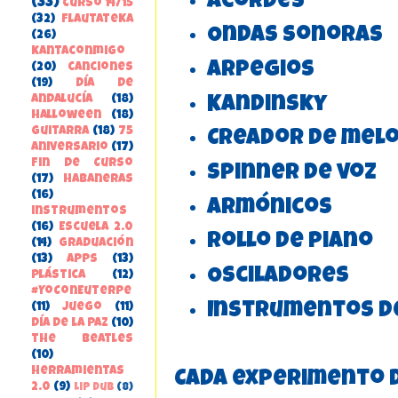
Acordes
(33)
Curso 14/15
(32)
FlautateKa
Ondas sonoras
(26)
kantaconmigo
Arpegios
(20)
canciones
(19)
Día de
Kandinsky
Andalucía
(18)
Halloween
(18)
guitarra
(18)
75
Creador de melo
aniversario
(17)
Fin de Curso
Spinner de voz
(17)
habaneras
(16)
Armónicos
instrumentos
(16)
Escuela 2.0
Rollo de piano
(14)
Graduación
(13)
apps
(13)
Osciladores
Plástica
(12)
#YoConEuterpe
Instrumentos d
(11)
juego
(11)
Día de la Paz
(10)
the beatles
(10)
herramientas
Cada experimento de
2.0
(9)
Lip Dub
(8)