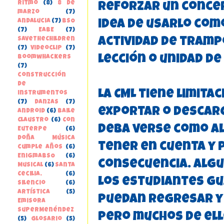
Ritmo
(8)
8 de
reforzar un concep
marzo
(7)
Andalucia
(7)
BSO
idea de usarlo com
(7)
EABE
(7)
SaveTheChildren
actividad de trampo
(7)
Videoclip
(7)
lección o unidad de
boomwhackers
(7)
construcción
de
La CML tiene limita
instrumentos
(7)
danzas
(7)
exportar o descarg
Android
(6)
Baile
Claustro
(6)
Con
deba verse como al
Euterpe
(6)
Doña Música
tener en cuenta y p
cumple años
(6)
EnigmaBSO
(6)
consecuencia. Alg
Musical
(6)
Santa
Cecilia.
(6)
los estudiantes gu
Silencio
(6)
Artística
(5)
puedan regresar y 
Emisora
SuperMenéndez
pero muchos de ell
(5)
Glosario
(5)