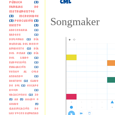
CML
pública
(3)
familias de
instrumentos
(3)
incredibox
Songmaker
(3)
percusión
(3)
viento
(3)
Abecedaria
(2)
Badges
(2)
Diplomas
(2)
Día
Mundial del Medio
Ambiente
(2)
Día
del Pinar
(2)
Día
del libro
(2)
Eurovisión
(2)
Evaluación
(2)
Vengo al cole
andando
(2)
beatbox
(2)
clave
de sol
(2)
escape
room
(2)
vacaciones
(2)
3D
(1)
AR
(1)
Agudo o
grave
(1)
Clasificación de
las voces humanas