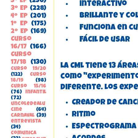
5º EP
(250)
interactivo
3º EP
(228)
brillante y co
4º EP
(201)
1º EP
(175)
funciona en cua
2º EP
(169)
fácil de usar
Curso
16/17
(166)
Curso
17/18
(130)
La CML tiene 13 áre
Curso 19/20
(122)
Curso
como "experimento
18/19
(98)
diferente. Los exp
Curso 15/16
(76)
Infantil
(72)
Creador de canc
uncoledealu
cine
(64)
Ritmo
carnaval
(39)
entrevista
Espectrograma
(34)
ComunicA