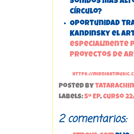
sonidos más alt
círculo?
Oportunidad tr
Kandinsky el ar
especialmente p
proyectos de a
https://midnightmusic.
Posted by
tatarachi
Labels:
5º EP
,
Curso 22
2 comentarios: