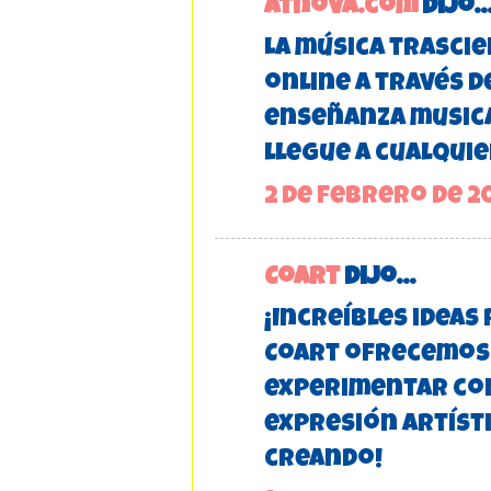
atnova.com
dijo..
La música trascie
online a través d
enseñanza musica
llegue a cualquie
2 de febrero de 20
Coart
dijo...
¡Increíbles ideas 
Coart ofrecemos 
experimentar con
expresión artísti
creando!