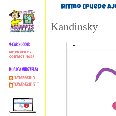
ritmo (puede aj
Kandinsky
V-CARD DOOID
My profile +
contact hub!
MÚSICA MNDZ&PLAY
Tatarachin
tatarachin