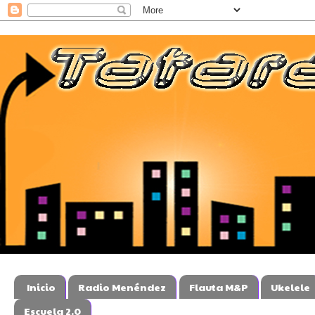
Inicio
Radio Menéndez
Flauta M&P
Ukelele
Escuela 2.0