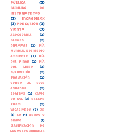
pública
(3)
familias de
instrumentos
(3)
incredibox
(3)
percusión
(3)
viento
(3)
Abecedaria
(2)
Badges
(2)
Diplomas
(2)
Día
Mundial del Medio
Ambiente
(2)
Día
del Pinar
(2)
Día
del libro
(2)
Eurovisión
(2)
Evaluación
(2)
Vengo al cole
andando
(2)
beatbox
(2)
clave
de sol
(2)
escape
room
(2)
vacaciones
(2)
3D
(1)
AR
(1)
Agudo o
grave
(1)
Clasificación de
las voces humanas