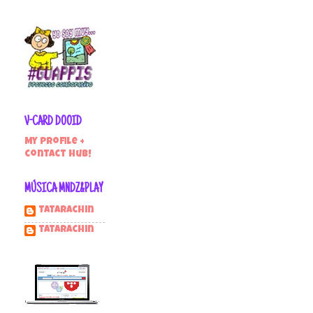
V-CARD DOOID
My profile +
contact hub!
MÚSICA MNDZ&PLAY
Tatarachin
tatarachin