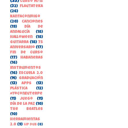
(33)
Curso 14/15
(32)
FlautateKa
(26)
kantaconmigo
(20)
canciones
(19)
Día de
Andalucía
(18)
Halloween
(18)
guitarra
(18)
75
aniversario
(17)
Fin de Curso
(17)
habaneras
(16)
instrumentos
(16)
Escuela 2.0
(14)
Graduación
(13)
apps
(13)
Plástica
(12)
#YoConEuterpe
(11)
juego
(11)
Día de la Paz
(10)
the beatles
(10)
herramientas
2.0
(9)
Lip Dub
(8)