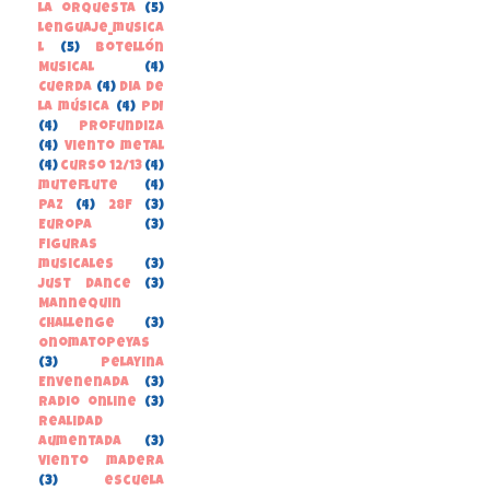
la orquesta
(5)
lenguaje_musica
l
(5)
Botellón
Musical
(4)
Cuerda
(4)
Dia de
la música
(4)
PDI
(4)
Profundiza
(4)
Viento metal
(4)
curso 12/13
(4)
muteflute
(4)
paz
(4)
28F
(3)
Europa
(3)
Figuras
musicales
(3)
Just Dance
(3)
Mannequin
Challenge
(3)
Onomatopeyas
(3)
Pelayina
Envenenada
(3)
Radio online
(3)
Realidad
Aumentada
(3)
Viento madera
(3)
escuela