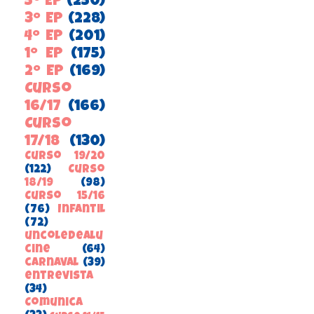
5º EP
(250)
3º EP
(228)
4º EP
(201)
1º EP
(175)
2º EP
(169)
Curso
16/17
(166)
Curso
17/18
(130)
Curso 19/20
(122)
Curso
18/19
(98)
Curso 15/16
(76)
Infantil
(72)
uncoledealu
cine
(64)
carnaval
(39)
entrevista
(34)
ComunicA