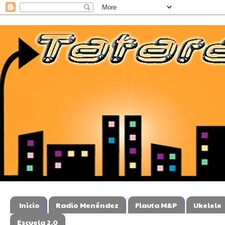
Inicio
Radio Menéndez
Flauta M&P
Ukelele
Escuela 2.0