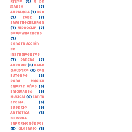
Ritmo
(8)
8 de
marzo
(7)
Andalucia
(7)
BSO
(7)
EABE
(7)
SaveTheChildren
(7)
Videoclip
(7)
boomwhackers
(7)
construcción
de
instrumentos
(7)
danzas
(7)
Android
(6)
Baile
Claustro
(6)
Con
Euterpe
(6)
Doña Música
cumple años
(6)
EnigmaBSO
(6)
Musical
(6)
Santa
Cecilia.
(6)
Silencio
(6)
Artística
(5)
Emisora
SuperMenéndez
(5)
Glosario
(5)