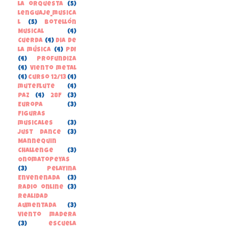
la orquesta
(5)
lenguaje_musica
l
(5)
Botellón
Musical
(4)
Cuerda
(4)
Dia de
la música
(4)
PDI
(4)
Profundiza
(4)
Viento metal
(4)
curso 12/13
(4)
muteflute
(4)
paz
(4)
28F
(3)
Europa
(3)
Figuras
musicales
(3)
Just Dance
(3)
Mannequin
Challenge
(3)
Onomatopeyas
(3)
Pelayina
Envenenada
(3)
Radio online
(3)
Realidad
Aumentada
(3)
Viento madera
(3)
escuela