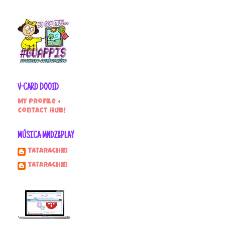
V-CARD DOOID
My profile +
contact hub!
MÚSICA MNDZ&PLAY
Tatarachin
tatarachin