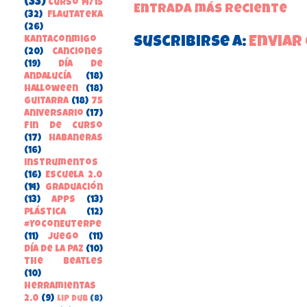
(33)
Curso 14/15
Entrada más reciente
(32)
FlautateKa
(26)
Suscribirse a:
Enviar
kantaconmigo
(20)
canciones
(19)
Día de
Andalucía
(18)
Halloween
(18)
guitarra
(18)
75
aniversario
(17)
Fin de Curso
(17)
habaneras
(16)
instrumentos
(16)
Escuela 2.0
(14)
Graduación
(13)
apps
(13)
Plástica
(12)
#YoConEuterpe
(11)
juego
(11)
Día de la Paz
(10)
the beatles
(10)
herramientas
2.0
(9)
Lip Dub
(8)