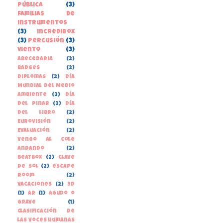
pública
(3)
familias de
instrumentos
(3)
incredibox
(3)
percusión
(3)
viento
(3)
Abecedaria
(2)
Badges
(2)
Diplomas
(2)
Día
Mundial del Medio
Ambiente
(2)
Día
del Pinar
(2)
Día
del libro
(2)
Eurovisión
(2)
Evaluación
(2)
Vengo al cole
andando
(2)
beatbox
(2)
clave
de sol
(2)
escape
room
(2)
vacaciones
(2)
3D
(1)
AR
(1)
Agudo o
grave
(1)
Clasificación de
las voces humanas