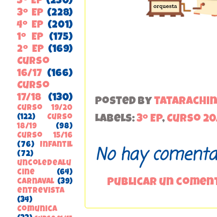
5º EP
(250)
3º EP
(228)
4º EP
(201)
1º EP
(175)
2º EP
(169)
Curso
16/17
(166)
Curso
17/18
(130)
Posted by
tatarachi
Curso 19/20
(122)
Curso
Labels:
3º EP
,
Curso 20
18/19
(98)
Curso 15/16
(76)
Infantil
No hay comentar
(72)
uncoledealu
cine
(64)
Publicar un comen
carnaval
(39)
entrevista
(34)
ComunicA