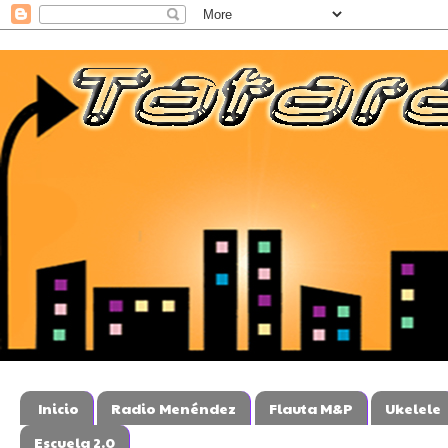
Inicio
Radio Menéndez
Flauta M&P
Ukelele
Escuela 2.0