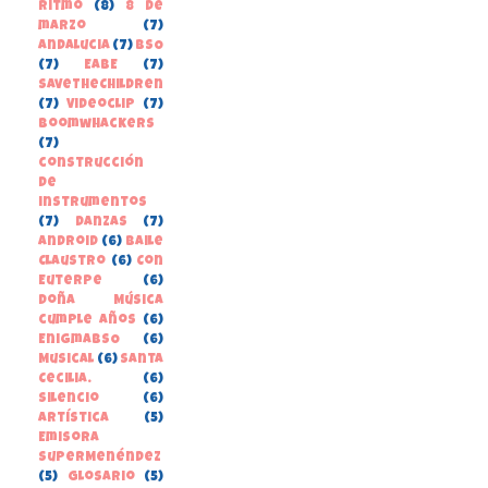
Ritmo
(8)
8 de
marzo
(7)
Andalucia
(7)
BSO
(7)
EABE
(7)
SaveTheChildren
(7)
Videoclip
(7)
boomwhackers
(7)
construcción
de
instrumentos
(7)
danzas
(7)
Android
(6)
Baile
Claustro
(6)
Con
Euterpe
(6)
Doña Música
cumple años
(6)
EnigmaBSO
(6)
Musical
(6)
Santa
Cecilia.
(6)
Silencio
(6)
Artística
(5)
Emisora
SuperMenéndez
(5)
Glosario
(5)