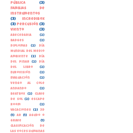
pública
(3)
familias de
instrumentos
(3)
incredibox
(3)
percusión
(3)
viento
(3)
Abecedaria
(2)
Badges
(2)
Diplomas
(2)
Día
Mundial del Medio
Ambiente
(2)
Día
del Pinar
(2)
Día
del libro
(2)
Eurovisión
(2)
Evaluación
(2)
Vengo al cole
andando
(2)
beatbox
(2)
clave
de sol
(2)
escape
room
(2)
vacaciones
(2)
3D
(1)
AR
(1)
Agudo o
grave
(1)
Clasificación de
las voces humanas