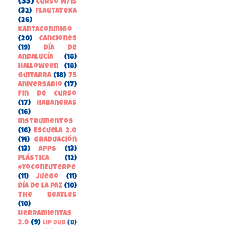
(33)
Curso 14/15
(32)
FlautateKa
(26)
kantaconmigo
(20)
canciones
(19)
Día de
Andalucía
(18)
Halloween
(18)
guitarra
(18)
75
aniversario
(17)
Fin de Curso
(17)
habaneras
(16)
instrumentos
(16)
Escuela 2.0
(14)
Graduación
(13)
apps
(13)
Plástica
(12)
#YoConEuterpe
(11)
juego
(11)
Día de la Paz
(10)
the beatles
(10)
herramientas
2.0
(9)
Lip Dub
(8)