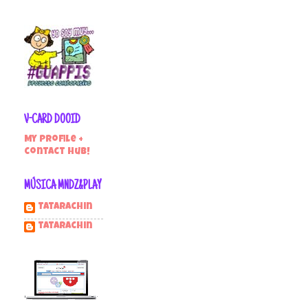
V-CARD DOOID
My profile +
contact hub!
MÚSICA MNDZ&PLAY
Tatarachin
tatarachin