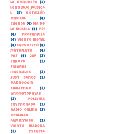
la orquesta
(5)
lenguaje_musica
l
(5)
Botellón
Musical
(4)
Cuerda
(4)
Dia de
la música
(4)
PDI
(4)
Profundiza
(4)
Viento metal
(4)
curso 12/13
(4)
muteflute
(4)
paz
(4)
28F
(3)
Europa
(3)
Figuras
musicales
(3)
Just Dance
(3)
Mannequin
Challenge
(3)
Onomatopeyas
(3)
Pelayina
Envenenada
(3)
Radio online
(3)
Realidad
Aumentada
(3)
Viento madera
(3)
escuela