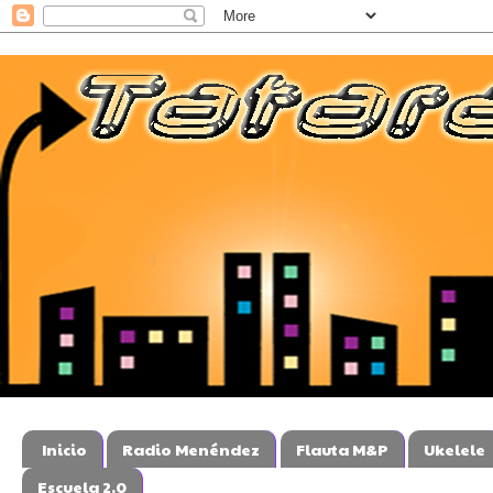
Inicio
Radio Menéndez
Flauta M&P
Ukelele
Escuela 2.0