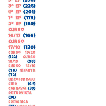
5º EP
(250)
3º EP
(228)
4º EP
(201)
1º EP
(175)
2º EP
(169)
Curso
16/17
(166)
Curso
17/18
(130)
Curso 19/20
(122)
Curso
18/19
(98)
Curso 15/16
(76)
Infantil
(72)
uncoledealu
cine
(64)
carnaval
(39)
entrevista
(34)
ComunicA