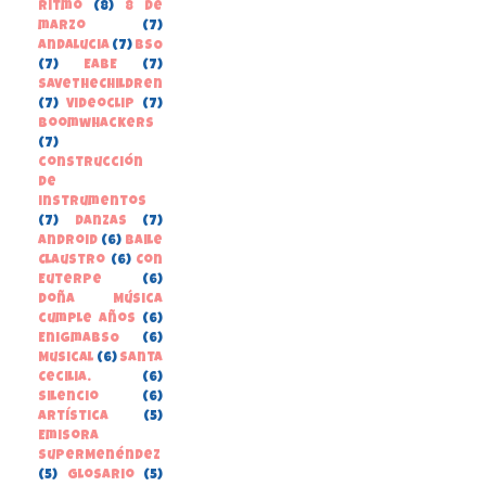
Ritmo
(8)
8 de
marzo
(7)
Andalucia
(7)
BSO
(7)
EABE
(7)
SaveTheChildren
(7)
Videoclip
(7)
boomwhackers
(7)
construcción
de
instrumentos
(7)
danzas
(7)
Android
(6)
Baile
Claustro
(6)
Con
Euterpe
(6)
Doña Música
cumple años
(6)
EnigmaBSO
(6)
Musical
(6)
Santa
Cecilia.
(6)
Silencio
(6)
Artística
(5)
Emisora
SuperMenéndez
(5)
Glosario
(5)